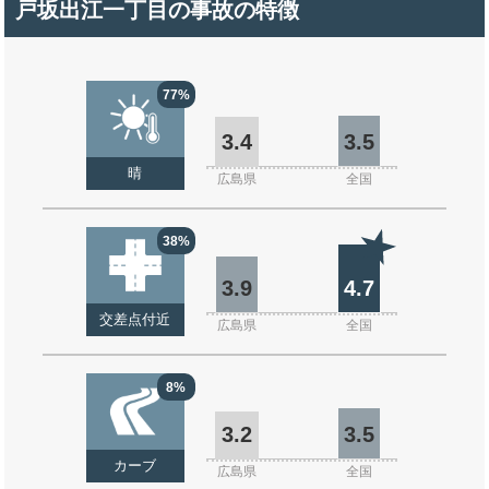
戸坂出江一丁目の事故の特徴
77%
3.4
3.5
晴
広島県
全国
38%
3.9
4.7
交差点付近
広島県
全国
8%
3.2
3.5
カーブ
広島県
全国