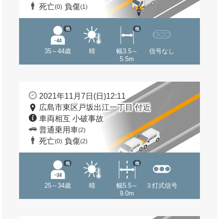
死亡
負傷
(0)
(1)
他
他
35～44歳
晴
幅3.5～
信号なし
5.5m
2021年11月7日(日)12:11
広島市東区戸坂出江一丁目 付近
車両相互 小破事故
普通乗用車
(2)
死亡
負傷
(0)
(2)
他
他
25～34歳
晴
幅5.5～
３灯式信号
9.0m