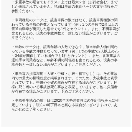
・多重事故の場合でもイラスト上では最大２台（歩行者含む）まで
しか表現されていません。詳細は事故の個別ページの文字情報をご
参照ください。
・車両種別のデータは、該当車両の数ではなく、該当車両種別の関
わっている事故の件数となっています（例：1つの事故で2台以上の
普通自動車が衝突した場合でも1件とカウント）。また、不明車両が
含まれるため、現実の事故件数と一致しない場合がございます。ご
注意ください。
・年齢のデータは、該当年齢の人数ではなく、該当年齢人物の関わ
っている事故の件数となっています（例：1つの事故で2人以上の25
～34歳が関係している場合でも1件とカウント）。また、多重事故の
運転手や同乗者など、年齢不明の関係者も含まれるため、現実の事
故件数と一致しない場合がございます。ご注意ください。
・事故毎の損壊程度（大破・中破・小破・損害なし）は、その事故
内での最大の損壊程度が掲載されます。そのため、大破事故と表示
されていても、中破や小破の車両が存在する場合がございます。同
様に死亡者のいる事故は死亡事故と表記していますが、他に負傷者
が存在する場合がございます。予めご了承ください。
・事故発生地点の町丁目は2020年国勢調査時点の住所情報を元に推
定しています。現在の町丁目名と異なる場合がございますので、あ
らかじめご了承ください。