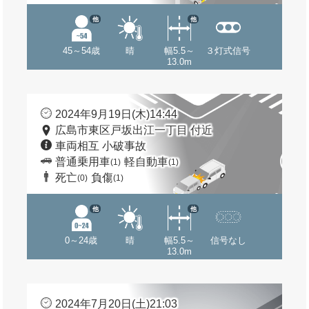
他
他
45～54歳
晴
幅5.5～
３灯式信号
13.0m
2024年9月19日(木)14:44
広島市東区戸坂出江一丁目 付近
車両相互 小破事故
普通乗用車
軽自動車
(1)
(1)
死亡
負傷
(0)
(1)
他
他
0～24歳
晴
幅5.5～
信号なし
13.0m
2024年7月20日(土)21:03