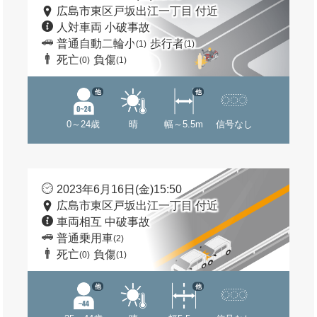
広島市東区戸坂出江一丁目 付近
人対車両 小破事故
普通自動二輪小
歩行者
(1)
(1)
死亡
負傷
(0)
(1)
他
他
0～24歳
晴
幅～5.5m
信号なし
2023年6月16日(金)15:50
広島市東区戸坂出江一丁目 付近
車両相互 中破事故
普通乗用車
(2)
死亡
負傷
(0)
(1)
他
他