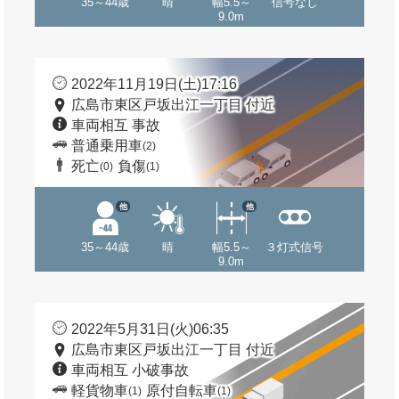
35～44歳
晴
幅5.5～
信号なし
9.0m
2022年11月19日(土)17:16
広島市東区戸坂出江一丁目 付近
車両相互 事故
普通乗用車
(2)
死亡
負傷
(0)
(1)
他
他
35～44歳
晴
幅5.5～
３灯式信号
9.0m
2022年5月31日(火)06:35
広島市東区戸坂出江一丁目 付近
車両相互 小破事故
軽貨物車
原付自転車
(1)
(1)