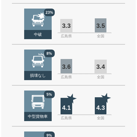
23%
3.3
3.5
中破
広島県
全国
8%
3.6
3.4
損壊なし
広島県
全国
5%
4.1
4.3
中型貨物車
広島県
全国
9%