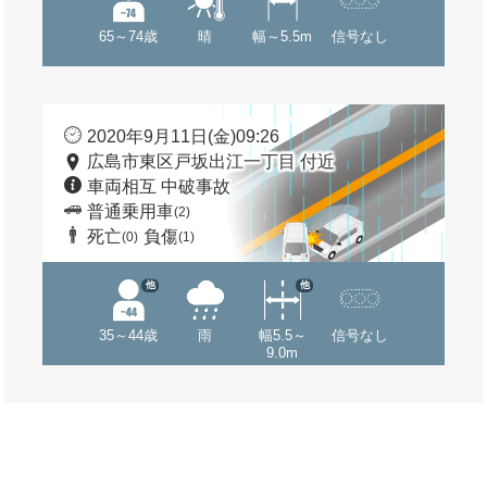
65～74歳
晴
幅～5.5m
信号なし
2020年9月11日(金)09:26
広島市東区戸坂出江一丁目 付近
車両相互 中破事故
普通乗用車
(2)
死亡
負傷
(0)
(1)
他
他
35～44歳
雨
幅5.5～
信号なし
9.0m