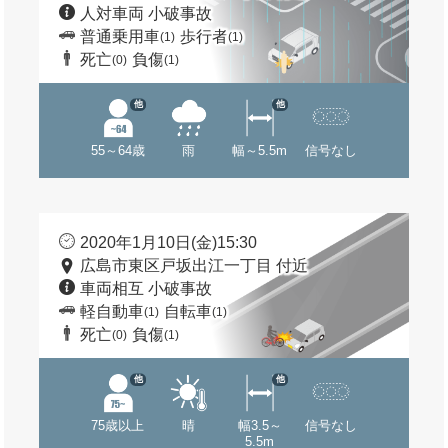
人対車両 小破事故
普通乗用車
歩行者
(1)
(1)
死亡
負傷
(0)
(1)
他
他
55～64歳
雨
幅～5.5m
信号なし
2020年1月10日(金)15:30
広島市東区戸坂出江一丁目 付近
車両相互 小破事故
軽自動車
自転車
(1)
(1)
死亡
負傷
(0)
(1)
他
他
75歳以上
晴
幅3.5～
信号なし
5.5m