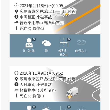
2021年2月18日(木)09:05
広島市東区戸坂出江一丁目 付近
車両相互 小破事故
普通乗用車
軽自動車
(1)
(1)
死亡
負傷
(0)
(1)
他
他
0～24歳
曇
幅5.5～
信号なし
9.0m
2020年11月9日(月)09:52
広島市東区戸坂出江一丁目 付近
人対車両 小破事故
軽貨物車
歩行者
(1)
(1)
死亡
負傷
(0)
(1)
他
他