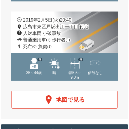
2019年2月5日(火)20:40
広島市東区戸坂出江一丁目 付近
人対車両 小破事故
普通乗用車
歩行者
(1)
(1)
死亡
負傷
(0)
(1)
他
他
35～44歳
晴
幅5.5～
信号なし
9.0m
地図で見る