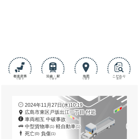
都道府県
沿線・駅
地図
こだわり
で探す
で探す
で探す
条件
2024年11月27日(水)10:19
広島市東区戸坂出江一丁目 付近
車両相互 中破事故
中型貨物車
軽自動車
(1)
(1)
死亡
負傷
(0)
(1)