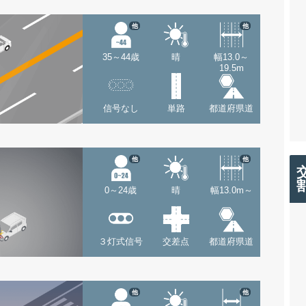
他
他
35～44歳
晴
幅13.0～
19.5m
信号なし
単路
都道府県道
他
他
0～24歳
晴
幅13.0m～
３灯式信号
交差点
都道府県道
他
他