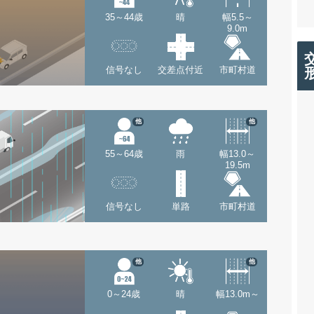
35～44歳
晴
幅5.5～
9.0m
信号なし
交差点付近
市町村道
他
他
55～64歳
雨
幅13.0～
19.5m
信号なし
単路
市町村道
他
他
0～24歳
晴
幅13.0m～