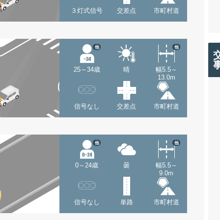
３灯式信号
交差点
市町村道
他
他
25～34歳
晴
幅5.5～
13.0m
信号なし
交差点
市町村道
他
他
0～24歳
曇
幅5.5～
9.0m
信号なし
単路
市町村道