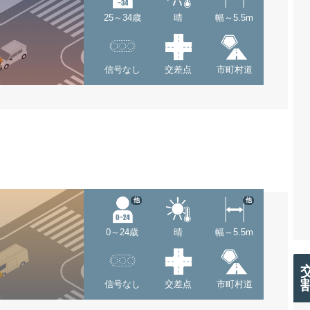
25～34歳
晴
幅～5.5m
信号なし
交差点
市町村道
他
他
0～24歳
晴
幅～5.5m
信号なし
交差点
市町村道