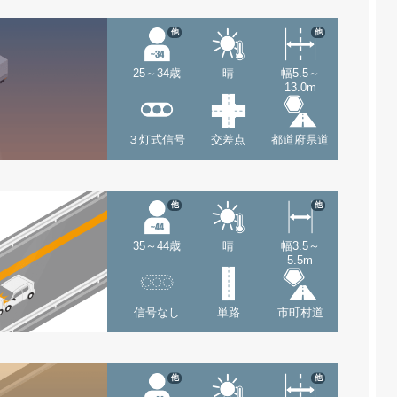
他
他
25～34歳
晴
幅5.5～
13.0m
３灯式信号
交差点
都道府県道
他
他
35～44歳
晴
幅3.5～
5.5m
信号なし
単路
市町村道
他
他