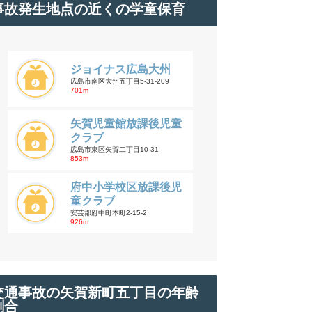
事故発生地点の近くの学童保育
ジョイナス広島大州
広島市南区大州五丁目5-31-209
701m
矢賀児童館放課後児童
クラブ
広島市東区矢賀二丁目10-31
853m
府中小学校区放課後児
童クラブ
安芸郡府中町本町2-15-2
926m
交通事故の矢賀新町五丁目の年齢
割合