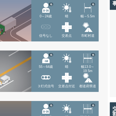
他
他
0～24歳
晴
幅～5.5m
信号なし
交差点
市町村道
他
他
55～64歳
晴
幅13.0～
19.5m
３灯式信号
交差点付近
都道府県道
他
他