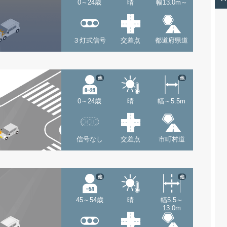
0～24歳
晴
幅13.0m～
３灯式信号
交差点
都道府県道
他
他
0～24歳
晴
幅～5.5m
信号なし
交差点
市町村道
他
他
45～54歳
晴
幅5.5～
13.0m