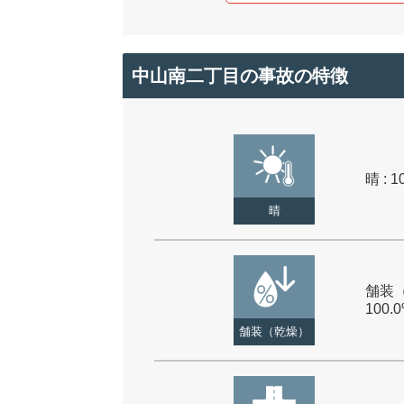
中山南二丁目の事故の特徴
晴 : 1
晴
舗装（
100.
舗装（乾燥）