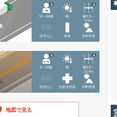
他
他
55～64歳
晴
幅5.5～
9.0m
1)
信号なし
単路
市町村道
他
他
0～24歳
晴
幅9.0～
13.0m
信号なし
交差点付近
市町村道
地図で見る