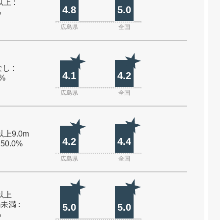
上 :
4.8
5.0
%
広島県
全国
し :
4.1
4.2
0%
広島県
全国
以上9.0m
4.2
4.4
 50.0%
広島県
全国
m以上
m未満 :
5.0
5.0
%