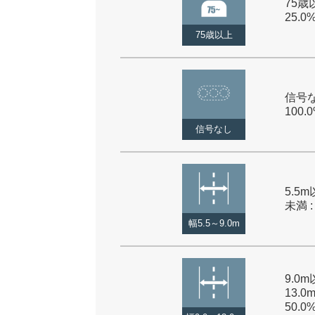
75歳以
25.0
75歳以上
信号な
100.
信号なし
5.5m
未満 :
幅5.5～9.0m
9.0
13.0
50.0