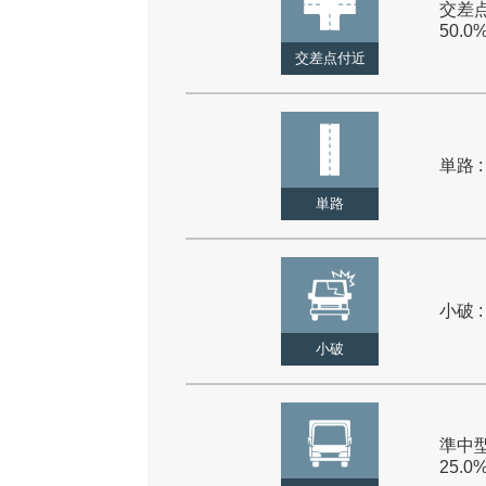
交差点
50.0
交差点付近
単路 :
単路
小破 :
小破
準中型
25.0