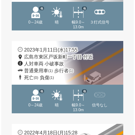
他
他
0～24歳
晴
幅9.0～
３灯式信号
13.0m
2023年1月11日(水)17:55
広島市東区戸坂新町一丁目 付近
人対車両 小破事故
普通乗用車
歩行者
(1)
(1)
死亡
負傷
(0)
(1)
他
他
0～24歳
晴
幅9.0～
信号なし
13.0m
2022年4月18日(月)15:28