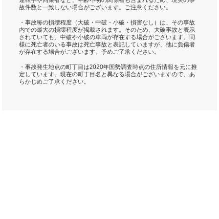
運転手や同乗者など、年齢不明の関係者も含まれるため、現実の事
故件数と一致しない場合がございます。ご注意ください。
・事故毎の損壊程度（大破・中破・小破・損害なし）は、その事故
内での最大の損壊程度が掲載されます。そのため、大破事故と表示
されていても、中破や小破の車両が存在する場合がございます。同
様に死亡者のいる事故は死亡事故と表記していますが、他に負傷者
が存在する場合がございます。予めご了承ください。
・事故発生地点の町丁目は2020年国勢調査時点の住所情報を元に推
定しています。現在の町丁目名と異なる場合がございますので、あ
らかじめご了承ください。