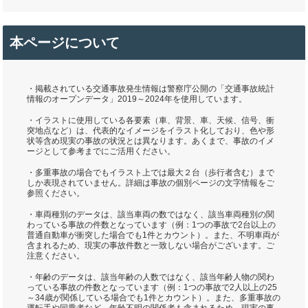
本ページについて
・掲載されている交通事故発生情報は警察庁公開の「交通事故統計
情報のオープンデータ」2019～2024年を使用しています。
・イラストに使用している各要素（車、背景、車、天候、信号、衝
突地点など）は、代表的なイメージをイラスト化しており、色や形
状等含め現実の事故の状況とは異なります。あくまで、事故のイメ
ージとして参考までにご活用ください。
・多重事故の場合でもイラスト上では最大２台（歩行者含む）まで
しか表現されていません。詳細は事故の個別ページの文字情報をご
参照ください。
・車両種別のデータは、該当車両の数ではなく、該当車両種別の関
わっている事故の件数となっています（例：1つの事故で2台以上の
普通自動車が衝突した場合でも1件とカウント）。また、不明車両が
含まれるため、現実の事故件数と一致しない場合がございます。ご
注意ください。
・年齢のデータは、該当年齢の人数ではなく、該当年齢人物の関わ
っている事故の件数となっています（例：1つの事故で2人以上の25
～34歳が関係している場合でも1件とカウント）。また、多重事故の