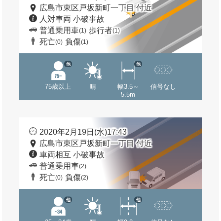
広島市東区戸坂新町一丁目 付近
人対車両 小破事故
普通乗用車
歩行者
(1)
(1)
死亡
負傷
(0)
(1)
他
他
75歳以上
晴
幅3.5～
信号なし
5.5m
2020年2月19日(水)17:43
広島市東区戸坂新町一丁目 付近
車両相互 小破事故
普通乗用車
(2)
死亡
負傷
(0)
(2)
他
他