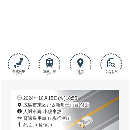
都道府県
沿線・駅
地図
こだわり
で探す
で探す
で探す
条件
2024年10月15日(火)18:55
広島市東区戸坂新町一丁目 付近
人対車両 小破事故
普通乗用車
歩行者
(1)
(1)
死亡
負傷
(0)
(1)