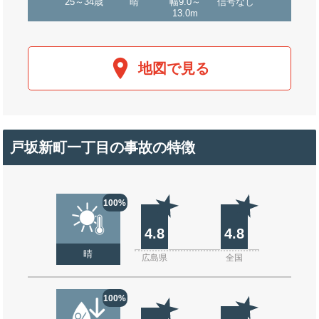
25～34歳
晴
幅9.0～
信号なし
13.0m
地図で見る
戸坂新町一丁目の事故の特徴
100%
4.8
4.8
晴
広島県
全国
100%