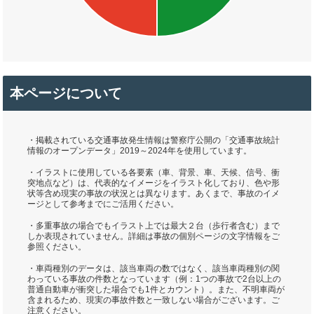
本ページについて
・掲載されている交通事故発生情報は警察庁公開の「交通事故統計
情報のオープンデータ」2019～2024年を使用しています。
・イラストに使用している各要素（車、背景、車、天候、信号、衝
突地点など）は、代表的なイメージをイラスト化しており、色や形
状等含め現実の事故の状況とは異なります。あくまで、事故のイメ
ージとして参考までにご活用ください。
・多重事故の場合でもイラスト上では最大２台（歩行者含む）まで
しか表現されていません。詳細は事故の個別ページの文字情報をご
参照ください。
・車両種別のデータは、該当車両の数ではなく、該当車両種別の関
わっている事故の件数となっています（例：1つの事故で2台以上の
普通自動車が衝突した場合でも1件とカウント）。また、不明車両が
含まれるため、現実の事故件数と一致しない場合がございます。ご
注意ください。