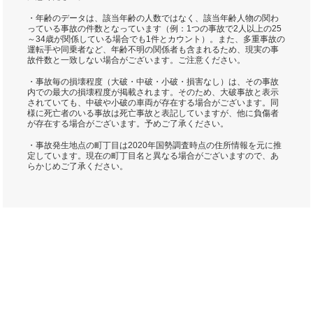
・年齢のデータは、該当年齢の人数ではなく、該当年齢人物の関わ
っている事故の件数となっています（例：1つの事故で2人以上の25
～34歳が関係している場合でも1件とカウント）。また、多重事故の
運転手や同乗者など、年齢不明の関係者も含まれるため、現実の事
故件数と一致しない場合がございます。ご注意ください。
・事故毎の損壊程度（大破・中破・小破・損害なし）は、その事故
内での最大の損壊程度が掲載されます。そのため、大破事故と表示
されていても、中破や小破の車両が存在する場合がございます。同
様に死亡者のいる事故は死亡事故と表記していますが、他に負傷者
が存在する場合がございます。予めご了承ください。
・事故発生地点の町丁目は2020年国勢調査時点の住所情報を元に推
定しています。現在の町丁目名と異なる場合がございますので、あ
らかじめご了承ください。