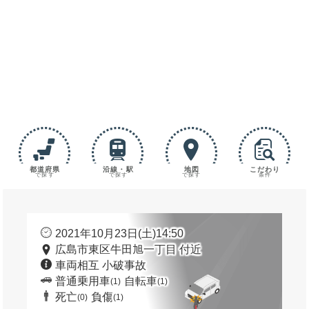
都道府県
沿線・駅
地図
こだわり
で探す
で探す
で探す
条件
2021年10月23日(土)14:50
広島市東区牛田旭一丁目 付近
車両相互 小破事故
普通乗用車
自転車
(1)
(1)
死亡
負傷
(0)
(1)