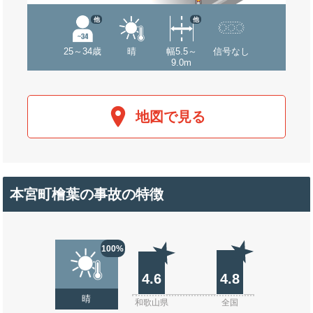
他
他
25～34歳
晴
幅5.5～
信号なし
9.0m
地図で見る
本宮町檜葉の事故の特徴
100%
4.6
4.8
晴
和歌山県
全国