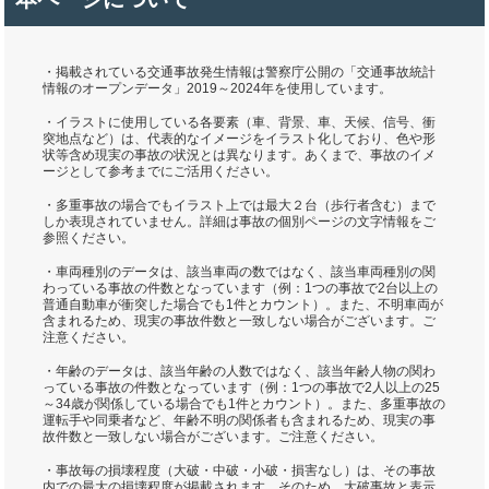
・掲載されている交通事故発生情報は警察庁公開の「交通事故統計
情報のオープンデータ」2019～2024年を使用しています。
・イラストに使用している各要素（車、背景、車、天候、信号、衝
突地点など）は、代表的なイメージをイラスト化しており、色や形
状等含め現実の事故の状況とは異なります。あくまで、事故のイメ
ージとして参考までにご活用ください。
・多重事故の場合でもイラスト上では最大２台（歩行者含む）まで
しか表現されていません。詳細は事故の個別ページの文字情報をご
参照ください。
・車両種別のデータは、該当車両の数ではなく、該当車両種別の関
わっている事故の件数となっています（例：1つの事故で2台以上の
普通自動車が衝突した場合でも1件とカウント）。また、不明車両が
含まれるため、現実の事故件数と一致しない場合がございます。ご
注意ください。
・年齢のデータは、該当年齢の人数ではなく、該当年齢人物の関わ
っている事故の件数となっています（例：1つの事故で2人以上の25
～34歳が関係している場合でも1件とカウント）。また、多重事故の
運転手や同乗者など、年齢不明の関係者も含まれるため、現実の事
故件数と一致しない場合がございます。ご注意ください。
・事故毎の損壊程度（大破・中破・小破・損害なし）は、その事故
内での最大の損壊程度が掲載されます。そのため、大破事故と表示