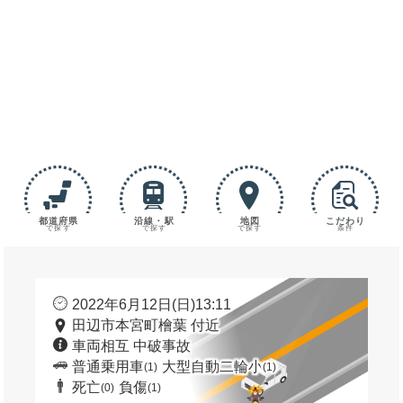
都道府県
沿線・駅
地図
こだわり
で探す
で探す
で探す
条件
2022年6月12日(日)13:11
田辺市本宮町檜葉 付近
車両相互 中破事故
普通乗用車
大型自動二輪小
(1)
(1)
死亡
負傷
(0)
(1)