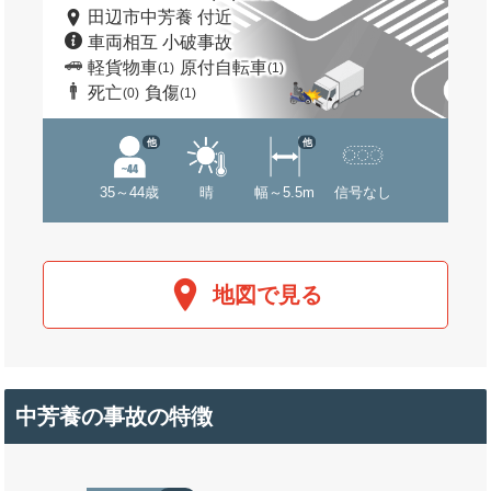
田辺市中芳養 付近
車両相互 小破事故
軽貨物車
原付自転車
(1)
(1)
死亡
負傷
(0)
(1)
他
他
35～44歳
晴
幅～5.5m
信号なし
地図で見る
中芳養の事故の特徴