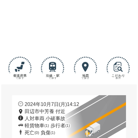
都道府県
沿線・駅
地図
こだわり
で探す
で探す
で探す
条件
2024年10月7日(月)14:12
田辺市中芳養 付近
人対車両 小破事故
軽貨物車
歩行者
(1)
(1)
死亡
負傷
(0)
(1)