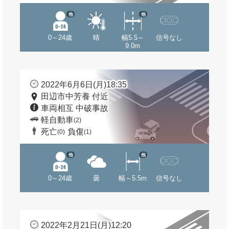
他
他
0～24歳
晴
幅5.5～
信号なし
9.0m
2022年6月6日(月)18:35
田辺市中芳養 付近
車両相互 中破事故
軽自動車
(2)
死亡
負傷
(0)
(1)
他
他
0～24歳
曇
幅～5.5m
信号なし
2022年2月21日(月)12:20