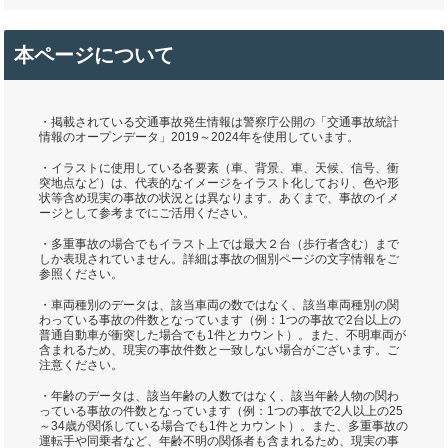
本ページについて
・掲載されている交通事故発生情報は警察庁公開の「交通事故統計
情報のオープンデータ」2019～2024年を使用しています。
・イラストに使用している各要素（車、背景、車、天候、信号、衝
突地点など）は、代表的なイメージをイラスト化しており、色や形
状等含め現実の事故の状況とは異なります。あくまで、事故のイメ
ージとして参考までにご活用ください。
・多重事故の場合でもイラスト上では最大２台（歩行者含む）まで
しか表現されていません。詳細は事故の個別ページの文字情報をご
参照ください。
・車両種別のデータは、該当車両の数ではなく、該当車両種別の関
わっている事故の件数となっています（例：1つの事故で2台以上の
普通自動車が衝突した場合でも1件とカウント）。また、不明車両が
含まれるため、現実の事故件数と一致しない場合がございます。ご
注意ください。
・年齢のデータは、該当年齢の人数ではなく、該当年齢人物の関わ
っている事故の件数となっています（例：1つの事故で2人以上の25
～34歳が関係している場合でも1件とカウント）。また、多重事故の
運転手や同乗者など、年齢不明の関係者も含まれるため、現実の事