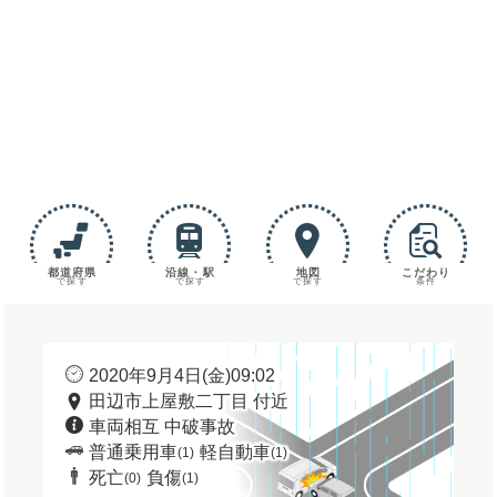
都道府県
沿線・駅
地図
こだわり
で探す
で探す
で探す
条件
2020年9月4日(金)09:02
田辺市上屋敷二丁目 付近
車両相互 中破事故
普通乗用車
軽自動車
(1)
(1)
死亡
負傷
(0)
(1)