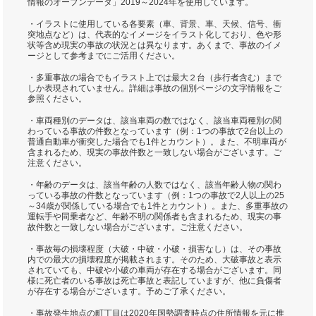
情報のオープンデータ」2019～2024年を使用しています。
・イラストに使用している各要素（車、背景、車、天候、信号、衝
突地点など）は、代表的なイメージをイラスト化しており、色や形
状等含め現実の事故の状況とは異なります。あくまで、事故のイメ
ージとして参考までにご活用ください。
・多重事故の場合でもイラスト上では最大２台（歩行者含む）まで
しか表現されていません。詳細は事故の個別ページの文字情報をご
参照ください。
・車両種別のデータは、該当車両の数ではなく、該当車両種別の関
わっている事故の件数となっています（例：1つの事故で2台以上の
普通自動車が衝突した場合でも1件とカウント）。また、不明車両が
含まれるため、現実の事故件数と一致しない場合がございます。ご
注意ください。
・年齢のデータは、該当年齢の人数ではなく、該当年齢人物の関わ
っている事故の件数となっています（例：1つの事故で2人以上の25
～34歳が関係している場合でも1件とカウント）。また、多重事故の
運転手や同乗者など、年齢不明の関係者も含まれるため、現実の事
故件数と一致しない場合がございます。ご注意ください。
・事故毎の損壊程度（大破・中破・小破・損害なし）は、その事故
内での最大の損壊程度が掲載されます。そのため、大破事故と表示
されていても、中破や小破の車両が存在する場合がございます。同
様に死亡者のいる事故は死亡事故と表記していますが、他に負傷者
が存在する場合がございます。予めご了承ください。
・事故発生地点の町丁目は2020年国勢調査時点の住所情報を元に推