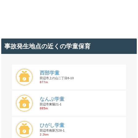
事故発生地点の近くの学童保育
西部学童
田辺市上の山二丁目6-10
877m
なんぶ学童
田辺市東陽21-1
885m
ひがし学童
田辺市南新万28-1
2.2km