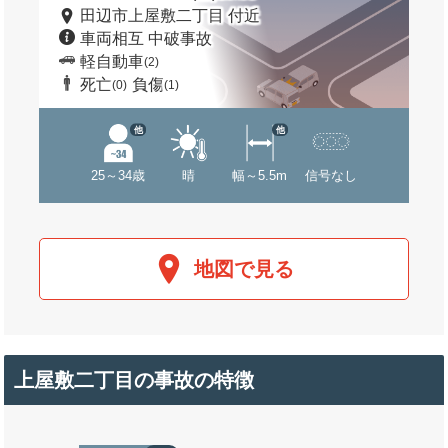
田辺市上屋敷二丁目 付近
車両相互 中破事故
軽自動車
(2)
死亡
負傷
(0)
(1)
他
他
25～34歳
晴
幅～5.5m
信号なし
地図で見る
上屋敷二丁目の事故の特徴