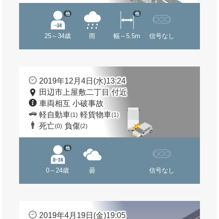
他
他
25～34歳
雨
幅～5.5m
信号なし
2019年12月4日(水)13:24
田辺市上屋敷二丁目 付近
車両相互 小破事故
軽自動車
軽貨物車
(1)
(1)
死亡
負傷
(0)
(2)
他
0～24歳
曇
信号なし
2019年4月19日(金)19:05