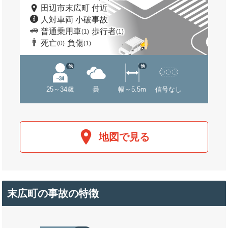
田辺市末広町 付近
人対車両 小破事故
普通乗用車
歩行者
(1)
(1)
死亡
負傷
(0)
(1)
他
他
25～34歳
曇
幅～5.5m
信号なし
地図で見る
末広町の事故の特徴