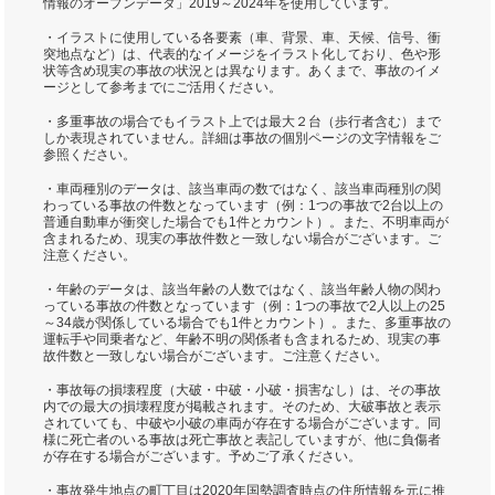
情報のオープンデータ」2019～2024年を使用しています。
・イラストに使用している各要素（車、背景、車、天候、信号、衝
突地点など）は、代表的なイメージをイラスト化しており、色や形
状等含め現実の事故の状況とは異なります。あくまで、事故のイメ
ージとして参考までにご活用ください。
・多重事故の場合でもイラスト上では最大２台（歩行者含む）まで
しか表現されていません。詳細は事故の個別ページの文字情報をご
参照ください。
・車両種別のデータは、該当車両の数ではなく、該当車両種別の関
わっている事故の件数となっています（例：1つの事故で2台以上の
普通自動車が衝突した場合でも1件とカウント）。また、不明車両が
含まれるため、現実の事故件数と一致しない場合がございます。ご
注意ください。
・年齢のデータは、該当年齢の人数ではなく、該当年齢人物の関わ
っている事故の件数となっています（例：1つの事故で2人以上の25
～34歳が関係している場合でも1件とカウント）。また、多重事故の
運転手や同乗者など、年齢不明の関係者も含まれるため、現実の事
故件数と一致しない場合がございます。ご注意ください。
・事故毎の損壊程度（大破・中破・小破・損害なし）は、その事故
内での最大の損壊程度が掲載されます。そのため、大破事故と表示
されていても、中破や小破の車両が存在する場合がございます。同
様に死亡者のいる事故は死亡事故と表記していますが、他に負傷者
が存在する場合がございます。予めご了承ください。
・事故発生地点の町丁目は2020年国勢調査時点の住所情報を元に推