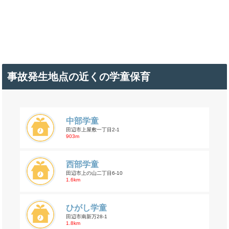
事故発生地点の近くの学童保育
中部学童
田辺市上屋敷一丁目2-1
903m
西部学童
田辺市上の山二丁目6-10
1.6km
ひがし学童
田辺市南新万28-1
1.8km