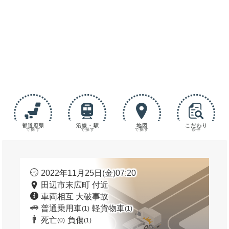
都道府県
沿線・駅
地図
こだわり
で探す
で探す
で探す
条件
2022年11月25日(金)07:20
田辺市末広町 付近
車両相互 大破事故
普通乗用車
軽貨物車
(1)
(1)
死亡
負傷
(0)
(1)