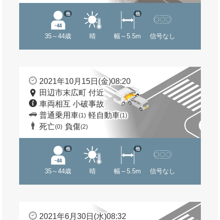
他
他
35～44歳
晴
幅～5.5m
信号なし
2021年10月15日(金)08:20
田辺市末広町 付近
車両相互 小破事故
普通乗用車
軽自動車
(1)
(1)
死亡
負傷
(0)
(2)
他
他
35～44歳
晴
幅～5.5m
信号なし
2021年6月30日(水)08:32