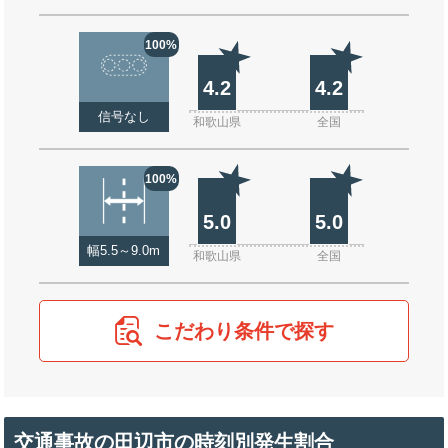
100%
4.2
4.2
信号なし
和歌山県
全国
100%
5.0
5.0
幅5.5～9.0m
和歌山県
全国
こだわり条件で探す
交通事故の田辺市の時刻別発生割合