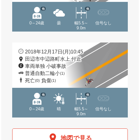
他
他
0～24歳
曇
幅5.5～
信号なし
9.0m
2018年12月17日(月)10:45
田辺市中辺路町水上 付近
車両単独 小破事故
普通自動二輪小
(1)
死亡
負傷
(0)
(1)
他
他
0～24歳
晴
幅5.5～
信号なし
9.0m
地図で見る