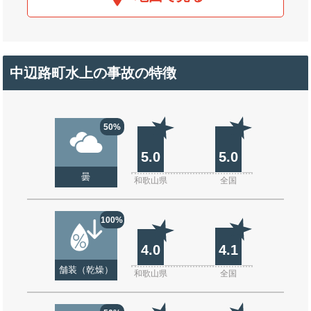
中辺路町水上の事故の特徴
50%
5.0
5.0
曇
和歌山県
全国
100%
4.0
4.1
舗装（乾燥）
和歌山県
全国