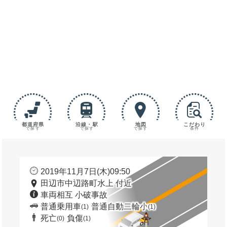
都道府県
沿線・駅
地図
こだわり
で探す
で探す
で探す
条件
2019年11月7日(木)09:50
田辺市中辺路町水上 付近
車両相互 小破事故
普通乗用車
普通自動二輪小
(1)
(1)
死亡
負傷
(0)
(1)