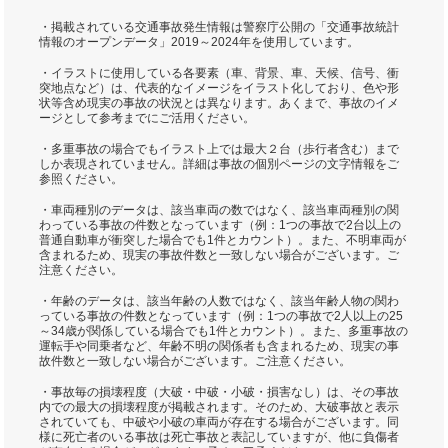
・掲載されている交通事故発生情報は警察庁公開の「交通事故統計
情報のオープンデータ」2019～2024年を使用しています。
・イラストに使用している各要素（車、背景、車、天候、信号、衝
突地点など）は、代表的なイメージをイラスト化しており、色や形
状等含め現実の事故の状況とは異なります。あくまで、事故のイメ
ージとして参考までにご活用ください。
・多重事故の場合でもイラスト上では最大２台（歩行者含む）まで
しか表現されていません。詳細は事故の個別ページの文字情報をご
参照ください。
・車両種別のデータは、該当車両の数ではなく、該当車両種別の関
わっている事故の件数となっています（例：1つの事故で2台以上の
普通自動車が衝突した場合でも1件とカウント）。また、不明車両が
含まれるため、現実の事故件数と一致しない場合がございます。ご
注意ください。
・年齢のデータは、該当年齢の人数ではなく、該当年齢人物の関わ
っている事故の件数となっています（例：1つの事故で2人以上の25
～34歳が関係している場合でも1件とカウント）。また、多重事故の
運転手や同乗者など、年齢不明の関係者も含まれるため、現実の事
故件数と一致しない場合がございます。ご注意ください。
・事故毎の損壊程度（大破・中破・小破・損害なし）は、その事故
内での最大の損壊程度が掲載されます。そのため、大破事故と表示
されていても、中破や小破の車両が存在する場合がございます。同
様に死亡者のいる事故は死亡事故と表記していますが、他に負傷者