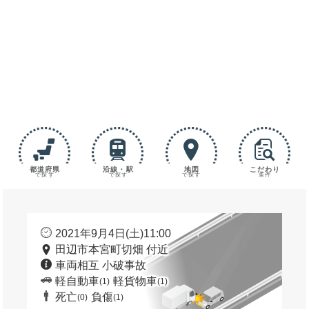
都道府県
沿線・駅
地図
こだわり
で探す
で探す
で探す
条件
2021年9月4日(土)11:00
田辺市本宮町切畑 付近
車両相互 小破事故
軽自動車
軽貨物車
(1)
(1)
死亡
負傷
(0)
(1)