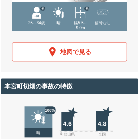
他
他
25～34歳
晴
幅5.5～
信号なし
9.0m
地図で見る
本宮町切畑の事故の特徴
100%
4.6
4.8
晴
和歌山県
全国