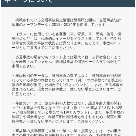
・掲載されている交通事故発生情報は警察庁公開の「交通事故統計
情報のオープンデータ」2019～2024年を使用しています。
・イラストに使用している各要素（車、背景、車、天候、信号、衝
突地点など）は、代表的なイメージをイラスト化しており、色や形
状等含め現実の事故の状況とは異なります。あくまで、事故のイメ
ージとして参考までにご活用ください。
・多重事故の場合でもイラスト上では最大２台（歩行者含む）まで
しか表現されていません。詳細は事故の個別ページの文字情報をご
参照ください。
・車両種別のデータは、該当車両の数ではなく、該当車両種別の関
わっている事故の件数となっています（例：1つの事故で2台以上の
普通自動車が衝突した場合でも1件とカウント）。また、不明車両が
含まれるため、現実の事故件数と一致しない場合がございます。ご
注意ください。
・年齢のデータは、該当年齢の人数ではなく、該当年齢人物の関わ
っている事故の件数となっています（例：1つの事故で2人以上の25
～34歳が関係している場合でも1件とカウント）。また、多重事故の
運転手や同乗者など、年齢不明の関係者も含まれるため、現実の事
故件数と一致しない場合がございます。ご注意ください。
・事故毎の損壊程度（大破・中破・小破・損害なし）は、その事故
内での最大の損壊程度が掲載されます。そのため、大破事故と表示