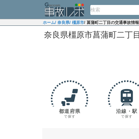
ホーム
/ 奈良県
/ 橿原市
/ 菖蒲町二丁目の交通事故情報
奈良県橿原市菖蒲町二丁
都道府県
沿線・駅
で探す
で探す