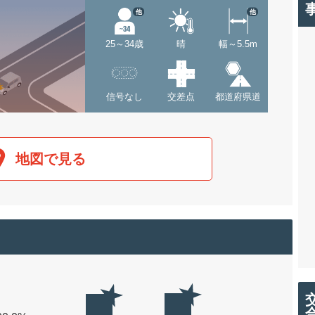
他
他
25～34歳
晴
幅～5.5m
信号なし
交差点
都道府県道
地図で見る