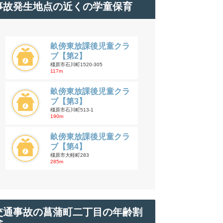
事故発生地点の近くの学童保育
畝傍東放課後児童クラ
ブ【第2】
橿原市石川町1520-305
117m
畝傍東放課後児童クラ
ブ【第3】
橿原市石川町513-1
190m
畝傍東放課後児童クラ
ブ【第4】
橿原市大軽町283
285m
交通事故の菖蒲町二丁目の年齢割
合