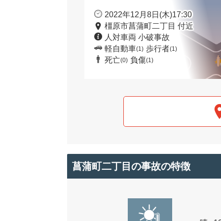
2022年12月8日(木)17:30
橿原市菖蒲町二丁目 付近
人対車両 小破事故
軽自動車
歩行者
(1)
(1)
死亡
負傷
(0)
(1)
菖蒲町二丁目の事故の特徴