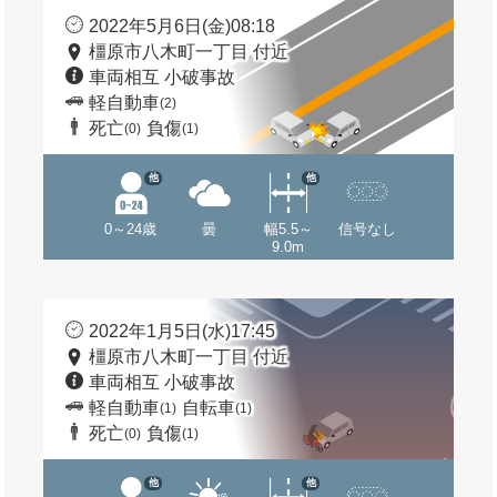
2022年5月6日(金)08:18
橿原市八木町一丁目 付近
車両相互 小破事故
軽自動車
(2)
死亡
負傷
(0)
(1)
他
他
0～24歳
曇
幅5.5～
信号なし
9.0m
2022年1月5日(水)17:45
橿原市八木町一丁目 付近
車両相互 小破事故
軽自動車
自転車
(1)
(1)
死亡
負傷
(0)
(1)
他
他