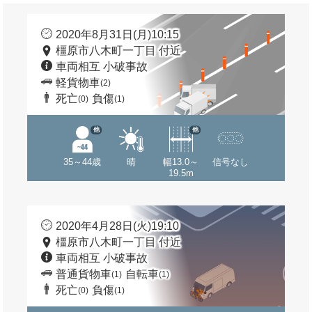
2020年8月31日(月)10:15
橿原市八木町一丁目 付近
車両相互 小破事故
軽貨物車
(2)
死亡
負傷
(0)
(1)
他
他
35～44歳
晴
幅13.0～
信号なし
19.5m
2020年4月28日(火)19:10
橿原市八木町一丁目 付近
車両相互 小破事故
普通貨物車
自転車
(1)
(1)
死亡
負傷
(0)
(1)