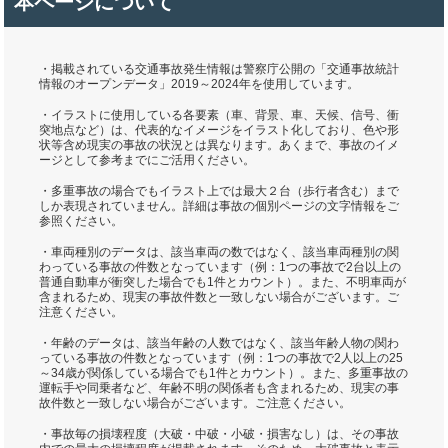
本ページについて
・掲載されている交通事故発生情報は警察庁公開の「交通事故統計
情報のオープンデータ」2019～2024年を使用しています。
・イラストに使用している各要素（車、背景、車、天候、信号、衝
突地点など）は、代表的なイメージをイラスト化しており、色や形
状等含め現実の事故の状況とは異なります。あくまで、事故のイメ
ージとして参考までにご活用ください。
・多重事故の場合でもイラスト上では最大２台（歩行者含む）まで
しか表現されていません。詳細は事故の個別ページの文字情報をご
参照ください。
・車両種別のデータは、該当車両の数ではなく、該当車両種別の関
わっている事故の件数となっています（例：1つの事故で2台以上の
普通自動車が衝突した場合でも1件とカウント）。また、不明車両が
含まれるため、現実の事故件数と一致しない場合がございます。ご
注意ください。
・年齢のデータは、該当年齢の人数ではなく、該当年齢人物の関わ
っている事故の件数となっています（例：1つの事故で2人以上の25
～34歳が関係している場合でも1件とカウント）。また、多重事故の
運転手や同乗者など、年齢不明の関係者も含まれるため、現実の事
故件数と一致しない場合がございます。ご注意ください。
・事故毎の損壊程度（大破・中破・小破・損害なし）は、その事故