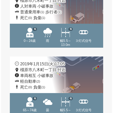
橿原市八木町一丁目 付近
人対車両 小破事故
普通乗用車
歩行者
(1)
(1)
死亡
負傷
(0)
(1)
他
他
0～24歳
雨
幅5.5～
３灯式信号
13.0m
2019年1月15日(火)17:05
橿原市八木町一丁目 付近
車両相互 小破事故
軽自動車
(2)
死亡
負傷
(0)
(1)
他
他
65～74歳
曇
幅5.5～
３灯式信号