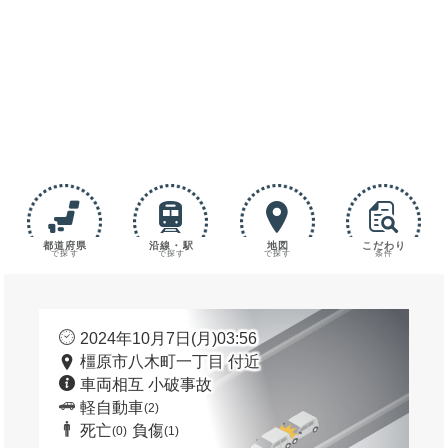
都道府県
沿線・駅
地図
こだわり
で探す
で探す
で探す
条件
2024年10月7日(月)03:56
橿原市八木町一丁目 付近
車両相互 小破事故
軽自動車
(2)
死亡
負傷
(0)
(1)