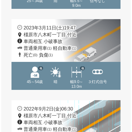
25～34歳
雨
幅5.5～
信号なし
9.0m
2023年3月11日(土)19:47
橿原市八木町一丁目 付近
車両相互 小破事故
普通乗用車
軽自動車
(1)
(1)
死亡
負傷
(0)
(1)
他
他
45～54歳
晴
幅9.0～
３灯式信号
13.0m
2022年9月2日(金)06:30
橿原市八木町一丁目 付近
車両相互 小破事故
普通乗用車
軽自動車
(1)
(1)