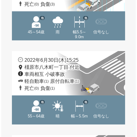
死亡
負傷
(0)
(3)
他
他
45～54歳
雨
幅5.5～
信号なし
9.0m
2022年6月30日(木)15:25
橿原市八木町一丁目 付近
車両相互 小破事故
軽自動車
原付自転車
(1)
(1)
死亡
負傷
(0)
(1)
他
他
55～64歳
晴
幅～5.5m
信号なし