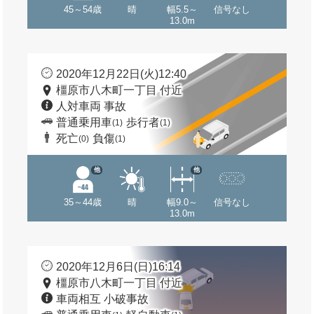
45～54歳
晴
幅5.5～
信号なし
13.0m
2020年12月22日(火)12:40
橿原市八木町一丁目 付近
人対車両 事故
普通乗用車
歩行者
(1)
(1)
死亡
負傷
(0)
(1)
他
他
35～44歳
晴
幅9.0～
信号なし
13.0m
2020年12月6日(日)16:14
橿原市八木町一丁目 付近
車両相互 小破事故