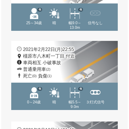
他
他
25～34歳
晴
幅9.0～
信号なし
13.0m
2021年2月22日(月)22:55
橿原市八木町一丁目 付近
車両相互 小破事故
普通乗用車
(2)
死亡
負傷
(0)
(1)
他
他
0～24歳
晴
幅5.5～
３灯式信号
9.0m