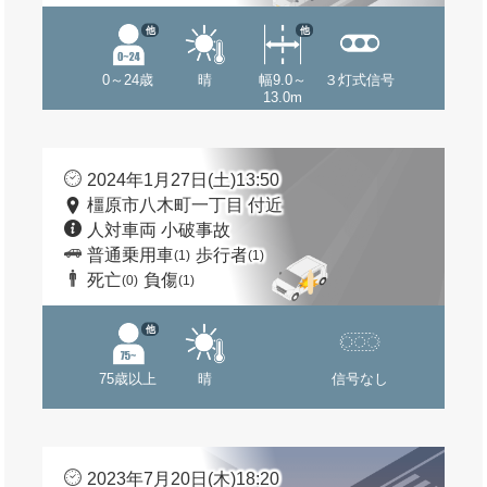
他
他
0～24歳
晴
幅9.0～
３灯式信号
13.0m
2024年1月27日(土)13:50
橿原市八木町一丁目 付近
人対車両 小破事故
普通乗用車
歩行者
(1)
(1)
死亡
負傷
(0)
(1)
他
75歳以上
晴
信号なし
2023年7月20日(木)18:20