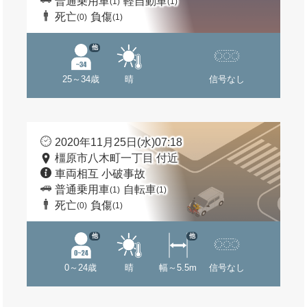
普通乗用車
軽自動車
(1)
(1)
死亡
負傷
(0)
(1)
他
25～34歳
晴
信号なし
2020年11月25日(水)07:18
橿原市八木町一丁目 付近
車両相互 小破事故
普通乗用車
自転車
(1)
(1)
死亡
負傷
(0)
(1)
他
他
0～24歳
晴
幅～5.5m
信号なし