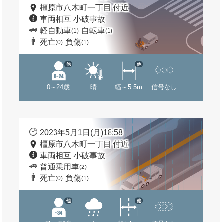
橿原市八木町一丁目 付近
車両相互 小破事故
軽自動車
自転車
(1)
(1)
死亡
負傷
(0)
(1)
他
他
0～24歳
晴
幅～5.5m
信号なし
2023年5月1日(月)18:58
橿原市八木町一丁目 付近
車両相互 小破事故
普通乗用車
(2)
死亡
負傷
(0)
(1)
他
他