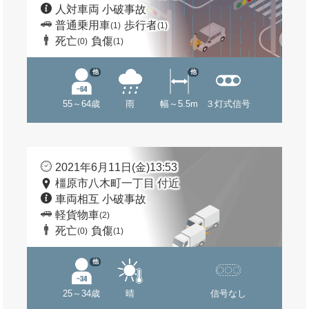
人対車両 小破事故
普通乗用車
歩行者
(1)
(1)
死亡
負傷
(0)
(1)
他
他
55～64歳
雨
幅～5.5m
３灯式信号
2021年6月11日(金)13:53
橿原市八木町一丁目 付近
車両相互 小破事故
軽貨物車
(2)
死亡
負傷
(0)
(1)
他
25～34歳
晴
信号なし