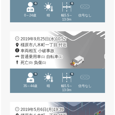
他
他
0～24歳
晴
幅5.5～
信号なし
13.0m
2019年9月25日(水)10:52
橿原市八木町一丁目 付近
車両相互 小破事故
普通乗用車
自転車
(1)
(1)
死亡
負傷
(0)
(1)
他
他
35～44歳
晴
幅5.5～
信号なし
13.0m
2019年5月6日(月)19:39