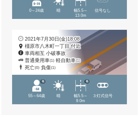
0～24歳
晴
幅5.5～
信号なし
13.0m
2021年7月30日(金)18:08
橿原市八木町一丁目 付近
車両相互 小破事故
普通乗用車
軽自動車
(1)
(1)
死亡
負傷
(0)
(1)
他
他
55～64歳
晴
幅5.5～
３灯式信号
9.0m