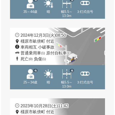
35～44歳
晴
幅5.5～
３灯式信号
13.0m
2024年12月3日(火)08:50
橿原市畝傍町 付近
車両相互 小破事故
普通乗用車
原付自転車
(1)
(1)
死亡
負傷
(0)
(1)
他
他
25～34歳
晴
幅5.5～
３灯式信号
13.0m
2023年10月28日(土)11:42
橿原市畝傍町 付近