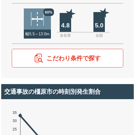
60%
4.8
5.0
幅5.5～13.0m
奈良県
全国
こだわり条件で探す
交通事故の橿原市の時刻別発生割合