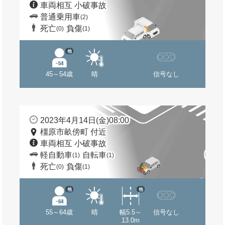
車両相互 小破事故
普通乗用車
(2)
死亡
負傷
(0)
(1)
他
45～54歳
晴
信号なし
2023年4月14日(金)08:00
橿原市畝傍町 付近
車両相互 小破事故
軽自動車
自転車
(1)
(1)
死亡
負傷
(0)
(1)
他
他
55～64歳
晴
幅5.5～
信号なし
13.0m