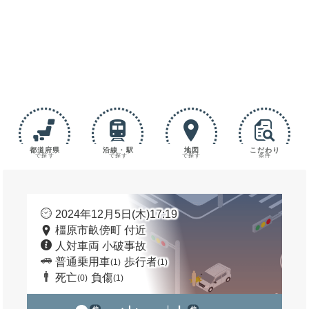
都道府県
沿線・駅
地図
こだわり
で探す
で探す
で探す
条件
2024年12月5日(木)17:19
橿原市畝傍町 付近
人対車両 小破事故
普通乗用車
歩行者
(1)
(1)
死亡
負傷
(0)
(1)
他
他