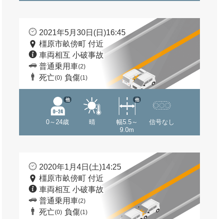
2021年5月30日(日)16:45
橿原市畝傍町 付近
車両相互 小破事故
普通乗用車
(2)
死亡
負傷
(0)
(1)
他
他
0～24歳
晴
幅5.5～
信号なし
9.0m
2020年1月4日(土)14:25
橿原市畝傍町 付近
車両相互 小破事故
普通乗用車
(2)
死亡
負傷
(0)
(1)