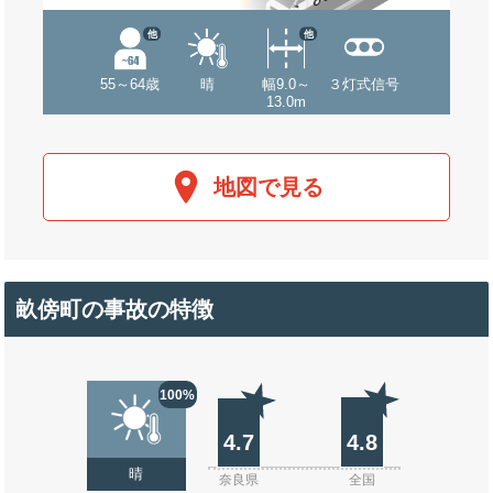
他
他
55～64歳
晴
幅9.0～
３灯式信号
13.0m
地図で見る
畝傍町の事故の特徴
100%
4.7
4.8
晴
奈良県
全国