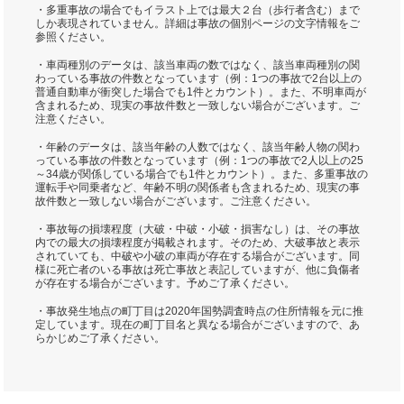
・多重事故の場合でもイラスト上では最大２台（歩行者含む）まで
しか表現されていません。詳細は事故の個別ページの文字情報をご
参照ください。
・車両種別のデータは、該当車両の数ではなく、該当車両種別の関
わっている事故の件数となっています（例：1つの事故で2台以上の
普通自動車が衝突した場合でも1件とカウント）。また、不明車両が
含まれるため、現実の事故件数と一致しない場合がございます。ご
注意ください。
・年齢のデータは、該当年齢の人数ではなく、該当年齢人物の関わ
っている事故の件数となっています（例：1つの事故で2人以上の25
～34歳が関係している場合でも1件とカウント）。また、多重事故の
運転手や同乗者など、年齢不明の関係者も含まれるため、現実の事
故件数と一致しない場合がございます。ご注意ください。
・事故毎の損壊程度（大破・中破・小破・損害なし）は、その事故
内での最大の損壊程度が掲載されます。そのため、大破事故と表示
されていても、中破や小破の車両が存在する場合がございます。同
様に死亡者のいる事故は死亡事故と表記していますが、他に負傷者
が存在する場合がございます。予めご了承ください。
・事故発生地点の町丁目は2020年国勢調査時点の住所情報を元に推
定しています。現在の町丁目名と異なる場合がございますので、あ
らかじめご了承ください。