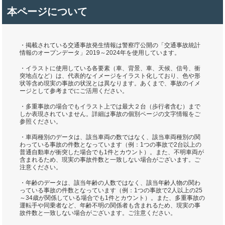
本ページについて
・掲載されている交通事故発生情報は警察庁公開の「交通事故統計
情報のオープンデータ」2019～2024年を使用しています。
・イラストに使用している各要素（車、背景、車、天候、信号、衝
突地点など）は、代表的なイメージをイラスト化しており、色や形
状等含め現実の事故の状況とは異なります。あくまで、事故のイメ
ージとして参考までにご活用ください。
・多重事故の場合でもイラスト上では最大２台（歩行者含む）まで
しか表現されていません。詳細は事故の個別ページの文字情報をご
参照ください。
・車両種別のデータは、該当車両の数ではなく、該当車両種別の関
わっている事故の件数となっています（例：1つの事故で2台以上の
普通自動車が衝突した場合でも1件とカウント）。また、不明車両が
含まれるため、現実の事故件数と一致しない場合がございます。ご
注意ください。
・年齢のデータは、該当年齢の人数ではなく、該当年齢人物の関わ
っている事故の件数となっています（例：1つの事故で2人以上の25
～34歳が関係している場合でも1件とカウント）。また、多重事故の
運転手や同乗者など、年齢不明の関係者も含まれるため、現実の事
故件数と一致しない場合がございます。ご注意ください。