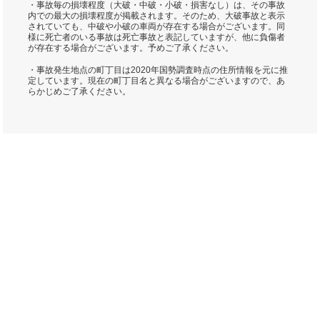
・事故毎の損壊程度（大破・中破・小破・損害なし）は、その事故
内での最大の損壊程度が掲載されます。そのため、大破事故と表示
されていても、中破や小破の車両が存在する場合がございます。同
様に死亡者のいる事故は死亡事故と表記していますが、他に負傷者
が存在する場合がございます。予めご了承ください。
・事故発生地点の町丁目は2020年国勢調査時点の住所情報を元に推
定しています。現在の町丁目名と異なる場合がございますので、あ
らかじめご了承ください。