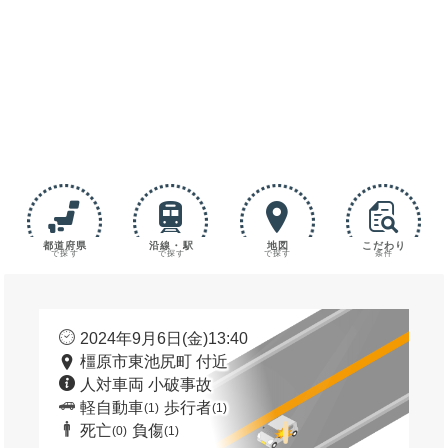
都道府県
沿線・駅
地図
こだわり
で探す
で探す
で探す
条件
2024年9月6日(金)13:40
橿原市東池尻町 付近
人対車両 小破事故
軽自動車
歩行者
(1)
(1)
死亡
負傷
(0)
(1)