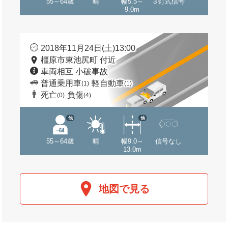
55～64歳
晴
幅5.5～
３灯式信号
9.0m
2018年11月24日(土)13:00
橿原市東池尻町 付近
車両相互 小破事故
普通乗用車
軽自動車
(1)
(1)
死亡
負傷
(0)
(4)
他
他
55～64歳
晴
幅9.0～
信号なし
13.0m
地図で見る