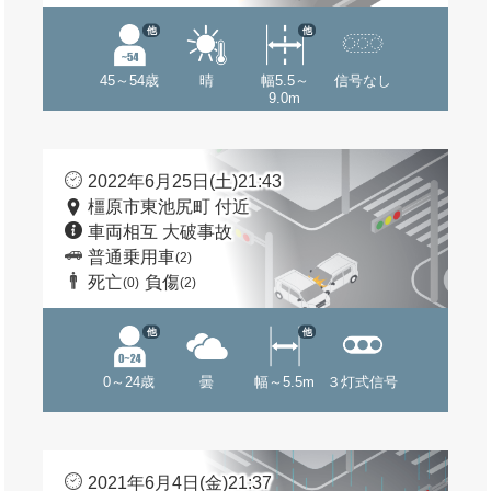
他
他
45～54歳
晴
幅5.5～
信号なし
9.0m
2022年6月25日(土)21:43
橿原市東池尻町 付近
車両相互 大破事故
普通乗用車
(2)
死亡
負傷
(0)
(2)
他
他
0～24歳
曇
幅～5.5m
３灯式信号
2021年6月4日(金)21:37