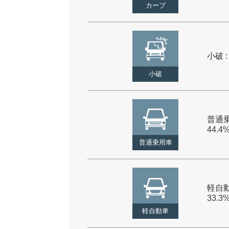
カーブ
小破 :
小破
普通乗
44.4
普通乗用車
軽自動
33.3
軽自動車