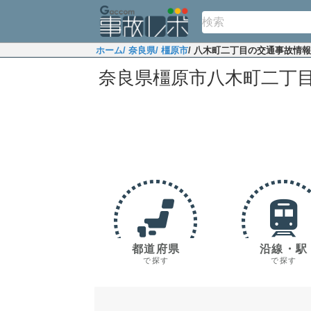
ホーム
/ 奈良県
/ 橿原市
/ 八木町二丁目の交通事故情報
奈良県橿原市八木町二丁
都道府県
沿線・駅
で探す
で探す