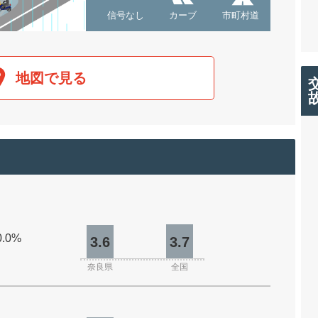
信号なし
カーブ
市町村道
地図で見る
0.0%
3.6
3.7
奈良県
全国