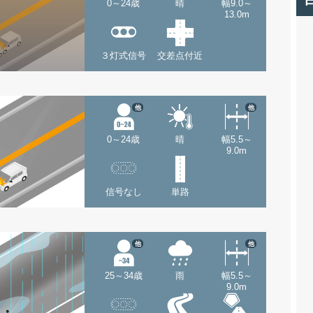
0～24歳
晴
幅9.0～
13.0m
３灯式信号
交差点付近
他
他
0～24歳
晴
幅5.5～
9.0m
信号なし
単路
他
他
25～34歳
雨
幅5.5～
9.0m