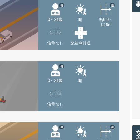
他
他
0～24歳
晴
幅9.0～
13.0m
信号なし
交差点付近
他
0～24歳
晴
信号なし
他
他