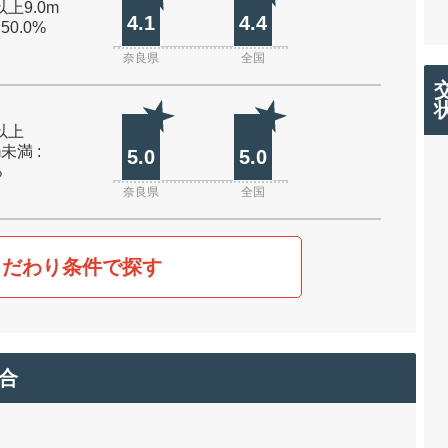
以上9.0m
4.1
4.4
 50.0%
奈良県
全国
m以上
m未満 :
5.0
5.0
%
奈良県
全国
こだわり条件で探す
合