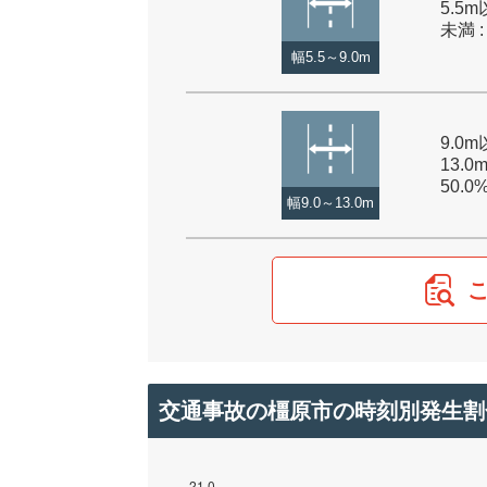
5.5m
未満 :
幅5.5～9.0m
9.0
13.0
50.0
幅9.0～13.0m
交通事故の橿原市の時刻別発生割