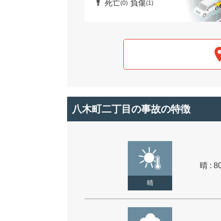
死亡
負傷
(0)
(1)
八木町二丁目の事故の特徴
晴 : 8
晴