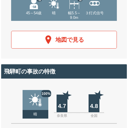
45～54歳
晴
幅5.5～
３灯式信号
9.0m
地図で見る
飛騨町の事故の特徴
100%
4.7
4.8
晴
奈良県
全国