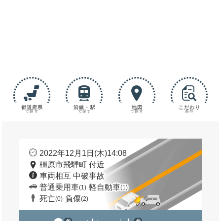
都道府県
沿線・駅
地図
こだわり
で探す
で探す
で探す
条件
2022年12月1日(木)14:08
橿原市飛騨町 付近
車両相互 中破事故
普通乗用車
軽自動車
(1)
(1)
死亡
負傷
(0)
(2)
他
他