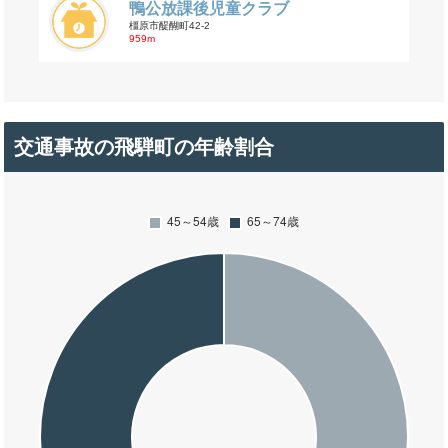
鴨公放課後児童クラブ
橿原市醍醐町42-2
959m
交通事故の飛騨町の年齢割合