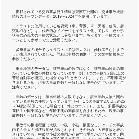
・掲載されている交通事故発生情報は警察庁公開の「交通事故統計
情報のオープンデータ」2019～2024年を使用しています。
・イラストに使用している各要素（車、背景、車、天候、信号、衝
突地点など）は、代表的なイメージをイラスト化しており、色や形
状等含め現実の事故の状況とは異なります。あくまで、事故のイメ
ージとして参考までにご活用ください。
・多重事故の場合でもイラスト上では最大２台（歩行者含む）まで
しか表現されていません。詳細は事故の個別ページの文字情報をご
参照ください。
・車両種別のデータは、該当車両の数ではなく、該当車両種別の関
わっている事故の件数となっています（例：1つの事故で2台以上の
普通自動車が衝突した場合でも1件とカウント）。また、不明車両が
含まれるため、現実の事故件数と一致しない場合がございます。ご
注意ください。
・年齢のデータは、該当年齢の人数ではなく、該当年齢人物の関わ
っている事故の件数となっています（例：1つの事故で2人以上の25
～34歳が関係している場合でも1件とカウント）。また、多重事故の
運転手や同乗者など、年齢不明の関係者も含まれるため、現実の事
故件数と一致しない場合がございます。ご注意ください。
・事故毎の損壊程度（大破・中破・小破・損害なし）は、その事故
内での最大の損壊程度が掲載されます。そのため、大破事故と表示
されていても、中破や小破の車両が存在する場合がございます。同