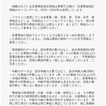
・掲載されている交通事故発生情報は警察庁公開の「交通事故統計
情報のオープンデータ」2019～2024年を使用しています。
・イラストに使用している各要素（車、背景、車、天候、信号、衝
突地点など）は、代表的なイメージをイラスト化しており、色や形
状等含め現実の事故の状況とは異なります。あくまで、事故のイメ
ージとして参考までにご活用ください。
・多重事故の場合でもイラスト上では最大２台（歩行者含む）まで
しか表現されていません。詳細は事故の個別ページの文字情報をご
参照ください。
・車両種別のデータは、該当車両の数ではなく、該当車両種別の関
わっている事故の件数となっています（例：1つの事故で2台以上の
普通自動車が衝突した場合でも1件とカウント）。また、不明車両が
含まれるため、現実の事故件数と一致しない場合がございます。ご
注意ください。
・年齢のデータは、該当年齢の人数ではなく、該当年齢人物の関わ
っている事故の件数となっています（例：1つの事故で2人以上の25
～34歳が関係している場合でも1件とカウント）。また、多重事故の
運転手や同乗者など、年齢不明の関係者も含まれるため、現実の事
故件数と一致しない場合がございます。ご注意ください。
・事故毎の損壊程度（大破・中破・小破・損害なし）は、その事故
内での最大の損壊程度が掲載されます。そのため、大破事故と表示
されていても、中破や小破の車両が存在する場合がございます。同
様に死亡者のいる事故は死亡事故と表記していますが、他に負傷者