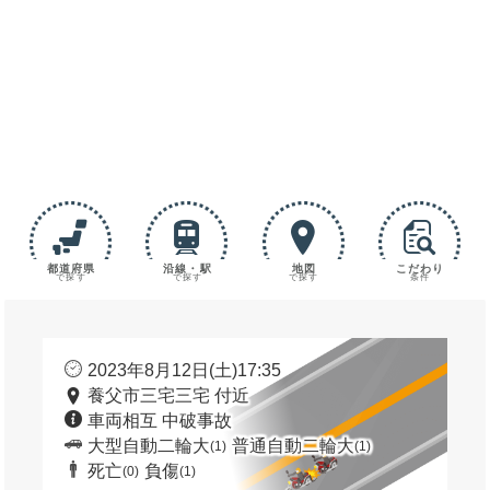
都道府県
沿線・駅
地図
こだわり
で探す
で探す
で探す
条件
2023年8月12日(土)17:35
養父市三宅三宅 付近
車両相互 中破事故
大型自動二輪大
普通自動二輪大
(1)
(1)
死亡
負傷
(0)
(1)