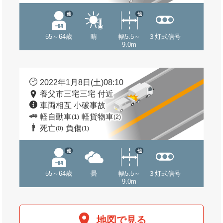
他
他
55～64歳
晴
幅5.5～
３灯式信号
9.0m
2022年1月8日(土)08:10
養父市三宅三宅 付近
車両相互 小破事故
軽自動車
軽貨物車
(1)
(2)
死亡
負傷
(0)
(1)
他
他
55～64歳
曇
幅5.5～
３灯式信号
9.0m
地図で見る