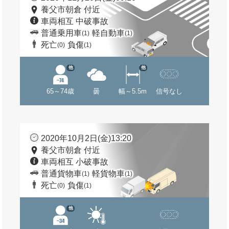
養父市朝倉 付近
車両相互 中破事故
普通乗用車
軽自動車
(1)
(1)
死亡
負傷
(0)
(1)
他
他
65～74歳
曇
幅～5.5m
信号なし
2020年10月2日(金)13:20
養父市朝倉 付近
車両相互 小破事故
普通貨物車
軽貨物車
(1)
(1)
死亡
負傷
(0)
(1)
他