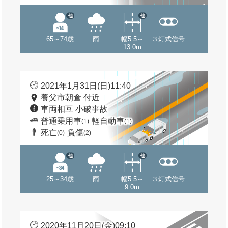
他
他
65～74歳
雨
幅5.5～
３灯式信号
13.0m
2021年1月31日(日)11:40
養父市朝倉 付近
車両相互 小破事故
普通乗用車
軽自動車
(1)
(1)
死亡
負傷
(0)
(2)
他
他
25～34歳
雨
幅5.5～
３灯式信号
9.0m
2020年11月20日(金)09:10