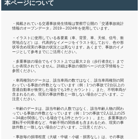
本ページについて
・掲載されている交通事故発生情報は警察庁公開の「交通事故統計
情報のオープンデータ」2019～2024年を使用しています。
・イラストに使用している各要素（車、背景、車、天候、信号、衝
突地点など）は、代表的なイメージをイラスト化しており、色や形
状等含め現実の事故の状況とは異なります。あくまで、事故のイメ
ージとして参考までにご活用ください。
・多重事故の場合でもイラスト上では最大２台（歩行者含む）まで
しか表現されていません。詳細は事故の個別ページの文字情報をご
参照ください。
・車両種別のデータは、該当車両の数ではなく、該当車両種別の関
わっている事故の件数となっています（例：1つの事故で2台以上の
普通自動車が衝突した場合でも1件とカウント）。また、不明車両が
含まれるため、現実の事故件数と一致しない場合がございます。ご
注意ください。
・年齢のデータは、該当年齢の人数ではなく、該当年齢人物の関わ
っている事故の件数となっています（例：1つの事故で2人以上の25
～34歳が関係している場合でも1件とカウント）。また、多重事故の
運転手や同乗者など、年齢不明の関係者も含まれるため、現実の事
故件数と一致しない場合がございます。ご注意ください。
・事故毎の損壊程度（大破・中破・小破・損害なし）は、その事故