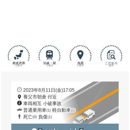
都道府県
沿線・駅
地図
こだわり
で探す
で探す
で探す
条件
2023年8月11日(金)17:05
養父市朝倉 付近
車両相互 小破事故
普通乗用車
軽自動車
(1)
(1)
死亡
負傷
(0)
(1)
他
他