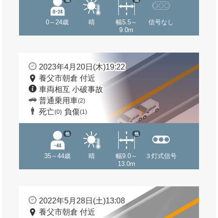
0～24歳
晴
幅5.5～
信号なし
9.0m
2023年4月20日(木)19:22
養父市朝倉 付近
車両相互 小破事故
普通乗用車
(2)
死亡
負傷
(0)
(1)
他
他
35～44歳
晴
幅9.0～
３灯式信号
13.0m
2022年5月28日(土)13:08
養父市朝倉 付近