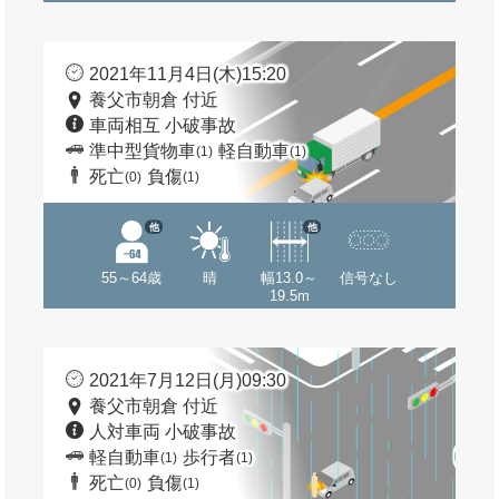
2021年11月4日(木)15:20
養父市朝倉 付近
車両相互 小破事故
準中型貨物車
軽自動車
(1)
(1)
死亡
負傷
(0)
(1)
他
他
55～64歳
晴
幅13.0～
信号なし
19.5m
2021年7月12日(月)09:30
養父市朝倉 付近
人対車両 小破事故
軽自動車
歩行者
(1)
(1)
死亡
負傷
(0)
(1)