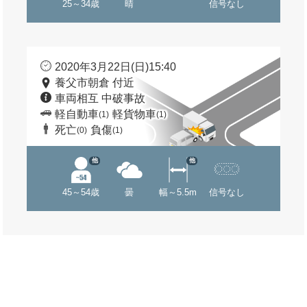
25～34歳
晴
信号なし
2020年3月22日(日)15:40
養父市朝倉 付近
車両相互 中破事故
軽自動車
軽貨物車
(1)
(1)
死亡
負傷
(0)
(1)
他
他
45～54歳
曇
幅～5.5m
信号なし