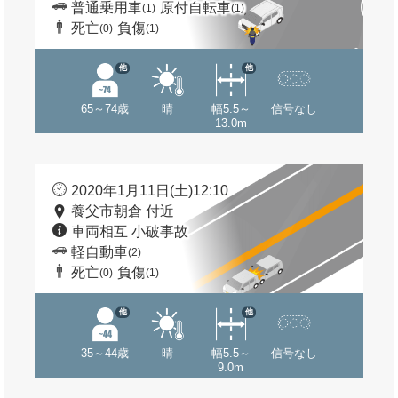
普通乗用車
原付自転車
(1)
(1)
死亡
負傷
(0)
(1)
他
他
65～74歳
晴
幅5.5～
信号なし
13.0m
2020年1月11日(土)12:10
養父市朝倉 付近
車両相互 小破事故
軽自動車
(2)
死亡
負傷
(0)
(1)
他
他
35～44歳
晴
幅5.5～
信号なし
9.0m