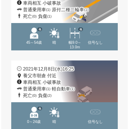
車両相互 小破事故
普通乗用車
原付二種二輪車
(1)
(1)
死亡
負傷
(0)
(1)
他
他
45～54歳
晴
幅9.0～
信号なし
13.0m
2021年12月8日(水)16:25
養父市朝倉 付近
車両相互 小破事故
普通乗用車
軽自動車
(1)
(1)
死亡
負傷
(0)
(2)
他
0～24歳
晴
信号なし