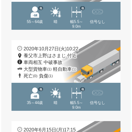
他
他
55～64歳
晴
幅5.5～
信号なし
9.0m
2020年10月27日(火)10:22
養父市上野はさまじ 付近
車両相互 中破事故
大型貨物車
軽自動車
(1)
(1)
死亡
負傷
(0)
(1)
他
他
35～44歳
晴
幅5.5～
信号なし
9.0m
2020年6月15日(月)17:15