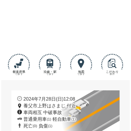
都道府県
沿線・駅
地図
こだわり
で探す
で探す
で探す
条件
2024年7月28日(日)12:08
養父市上野はさまじ 付近
車両相互 中破事故
普通乗用車
軽自動車
(1)
(1)
死亡
負傷
(0)
(1)