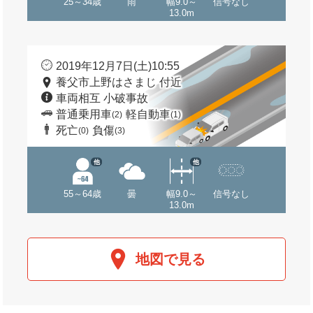
25～34歳
雨
幅9.0～
信号なし
13.0m
2019年12月7日(土)10:55
養父市上野はさまじ 付近
車両相互 小破事故
普通乗用車
軽自動車
(2)
(1)
死亡
負傷
(0)
(3)
他
他
55～64歳
曇
幅9.0～
信号なし
13.0m
地図で見る