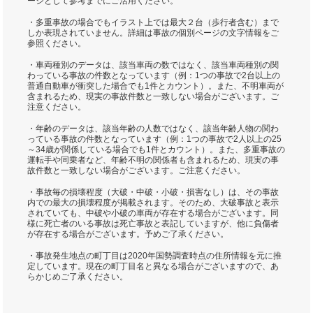
ージとして参考までにご活用ください。
・多重事故の場合でもイラスト上では最大２台（歩行者含む）まで
しか表現されていません。詳細は事故の個別ページの文字情報をご
参照ください。
・車両種別のデータは、該当車両の数ではなく、該当車両種別の関
わっている事故の件数となっています（例：1つの事故で2台以上の
普通自動車が衝突した場合でも1件とカウント）。また、不明車両が
含まれるため、現実の事故件数と一致しない場合がございます。ご
注意ください。
・年齢のデータは、該当年齢の人数ではなく、該当年齢人物の関わ
っている事故の件数となっています（例：1つの事故で2人以上の25
～34歳が関係している場合でも1件とカウント）。また、多重事故の
運転手や同乗者など、年齢不明の関係者も含まれるため、現実の事
故件数と一致しない場合がございます。ご注意ください。
・事故毎の損壊程度（大破・中破・小破・損害なし）は、その事故
内での最大の損壊程度が掲載されます。そのため、大破事故と表示
されていても、中破や小破の車両が存在する場合がございます。同
様に死亡者のいる事故は死亡事故と表記していますが、他に負傷者
が存在する場合がございます。予めご了承ください。
・事故発生地点の町丁目は2020年国勢調査時点の住所情報を元に推
定しています。現在の町丁目名と異なる場合がございますので、あ
らかじめご了承ください。