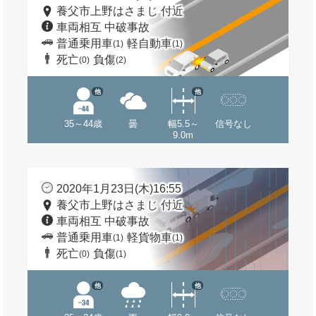
養父市上野はさまじ 付近
車両相互 中破事故
普通乗用車
軽自動車
(1)
(1)
死亡
負傷
(0)
(2)
他
他
35～44歳
曇
幅5.5～
信号なし
9.0m
2020年1月23日(木)16:55
養父市上野はさまじ 付近
車両相互 中破事故
普通乗用車
軽貨物車
(1)
(1)
死亡
負傷
(0)
(1)
他
他