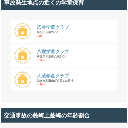
事故発生地点の近くの学童保育
広谷学童クラブ
養父市広谷296-1
2km
八鹿学童クラブ
養父市八鹿町八鹿1124
3.5km
大蔵学童クラブ
朝来市和田山町宮田210番地
4.4km
交通事故の藪崎上薮崎の年齢割合