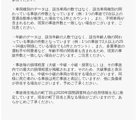
・車両種別のデータは、該当車両の数ではなく、該当車両種別の関
わっている事故の件数となっています（例：1つの事故で2台以上の
普通自動車が衝突した場合でも1件とカウント）。また、不明車両が
含まれるため、現実の事故件数と一致しない場合がございます。ご
注意ください。
・年齢のデータは、該当年齢の人数ではなく、該当年齢人物の関わ
っている事故の件数となっています（例：1つの事故で2人以上の25
～34歳が関係している場合でも1件とカウント）。また、多重事故の
運転手や同乗者など、年齢不明の関係者も含まれるため、現実の事
故件数と一致しない場合がございます。ご注意ください。
・事故毎の損壊程度（大破・中破・小破・損害なし）は、その事故
内での最大の損壊程度が掲載されます。そのため、大破事故と表示
されていても、中破や小破の車両が存在する場合がございます。同
様に死亡者のいる事故は死亡事故と表記していますが、他に負傷者
が存在する場合がございます。予めご了承ください。
・事故発生地点の町丁目は2020年国勢調査時点の住所情報を元に推
定しています。現在の町丁目名と異なる場合がございますので、あ
らかじめご了承ください。