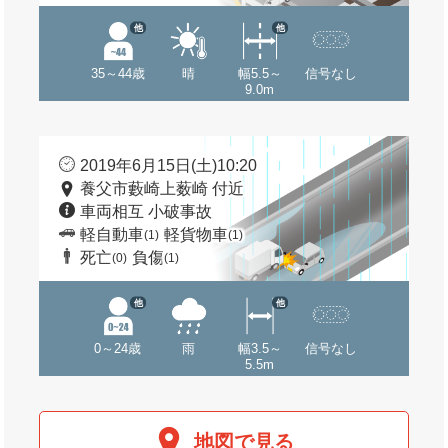
他
他
35～44歳
晴
幅5.5～
信号なし
9.0m
2019年6月15日(土)10:20
養父市藪崎上薮崎 付近
車両相互 小破事故
軽自動車
軽貨物車
(1)
(1)
死亡
負傷
(0)
(1)
他
他
0～24歳
雨
幅3.5～
信号なし
5.5m
地図で見る