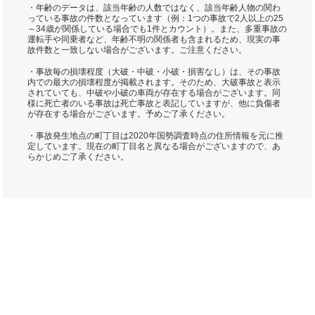
・年齢のデータは、該当年齢の人数ではなく、該当年齢人物の関わ
っている事故の件数となっています（例：1つの事故で2人以上の25
～34歳が関係している場合でも1件とカウント）。また、多重事故の
運転手や同乗者など、年齢不明の関係者も含まれるため、現実の事
故件数と一致しない場合がございます。ご注意ください。
・事故毎の損壊程度（大破・中破・小破・損害なし）は、その事故
内での最大の損壊程度が掲載されます。そのため、大破事故と表示
されていても、中破や小破の車両が存在する場合がございます。同
様に死亡者のいる事故は死亡事故と表記していますが、他に負傷者
が存在する場合がございます。予めご了承ください。
・事故発生地点の町丁目は2020年国勢調査時点の住所情報を元に推
定しています。現在の町丁目名と異なる場合がございますので、あ
らかじめご了承ください。