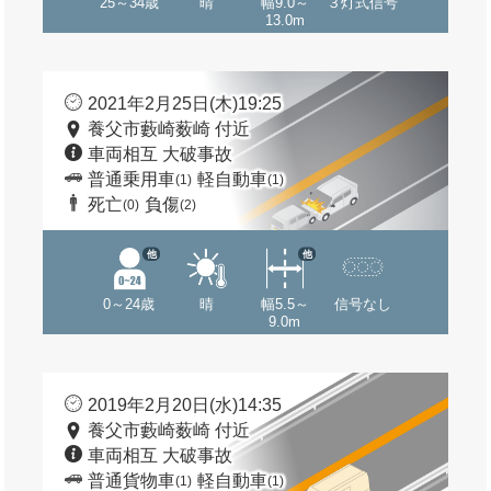
25～34歳
晴
幅9.0～
３灯式信号
13.0m
2021年2月25日(木)19:25
養父市藪崎薮崎 付近
車両相互 大破事故
普通乗用車
軽自動車
(1)
(1)
死亡
負傷
(0)
(2)
他
他
0～24歳
晴
幅5.5～
信号なし
9.0m
2019年2月20日(水)14:35
養父市藪崎薮崎 付近
車両相互 大破事故
普通貨物車
軽自動車
(1)
(1)