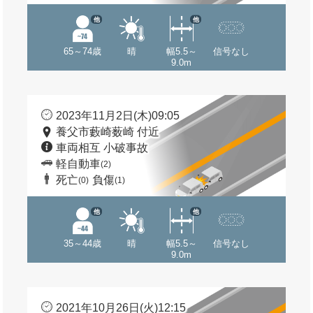
他
他
65～74歳
晴
幅5.5～
信号なし
9.0m
2023年11月2日(木)09:05
養父市藪崎薮崎 付近
車両相互 小破事故
軽自動車
(2)
死亡
負傷
(0)
(1)
他
他
35～44歳
晴
幅5.5～
信号なし
9.0m
2021年10月26日(火)12:15