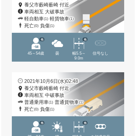
養父市藪崎薮崎 付近
車両相互 大破事故
軽自動車
軽貨物車
(1)
(1)
死亡
負傷
(0)
(1)
他
他
45～54歳
曇
幅5.5～
信号なし
9.0m
2021年10月6日(水)02:48
養父市藪崎薮崎 付近
車両相互 中破事故
普通乗用車
普通貨物車
(1)
(1)
死亡
負傷
(0)
(1)
他
他