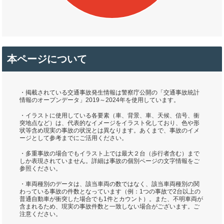
本ページについて
・掲載されている交通事故発生情報は警察庁公開の「交通事故統計
情報のオープンデータ」2019～2024年を使用しています。
・イラストに使用している各要素（車、背景、車、天候、信号、衝
突地点など）は、代表的なイメージをイラスト化しており、色や形
状等含め現実の事故の状況とは異なります。あくまで、事故のイメ
ージとして参考までにご活用ください。
・多重事故の場合でもイラスト上では最大２台（歩行者含む）まで
しか表現されていません。詳細は事故の個別ページの文字情報をご
参照ください。
・車両種別のデータは、該当車両の数ではなく、該当車両種別の関
わっている事故の件数となっています（例：1つの事故で2台以上の
普通自動車が衝突した場合でも1件とカウント）。また、不明車両が
含まれるため、現実の事故件数と一致しない場合がございます。ご
注意ください。