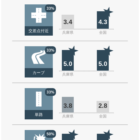
33%
3.4
4.3
交差点付近
兵庫県
全国
33%
5.0
5.0
カーブ
兵庫県
全国
33%
3.8
2.8
単路
兵庫県
全国
50%