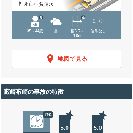
死亡
負傷
(0)
(3)
他
他
35～44歳
曇
幅5.5～
信号なし
9.0m
地図で見る
藪崎薮崎の事故の特徴
17%
5.0
5.0