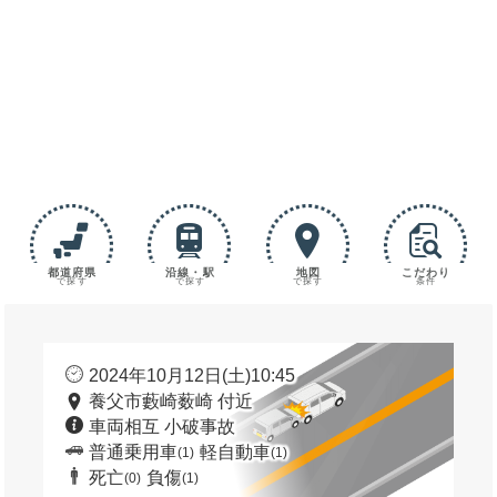
都道府県
沿線・駅
地図
こだわり
で探す
で探す
で探す
条件
2024年10月12日(土)10:45
養父市藪崎薮崎 付近
車両相互 小破事故
普通乗用車
軽自動車
(1)
(1)
死亡
負傷
(0)
(1)