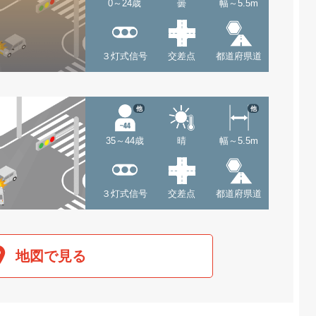
0～24歳
曇
幅～5.5m
３灯式信号
交差点
都道府県道
他
他
35～44歳
晴
幅～5.5m
３灯式信号
交差点
都道府県道
地図で見る