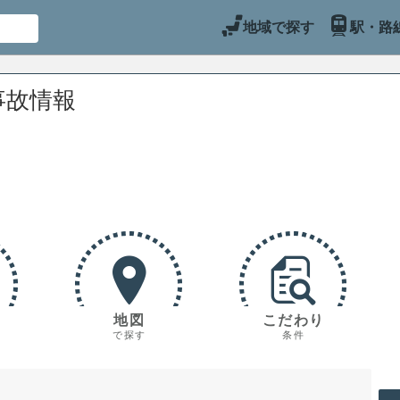
地域で探す
駅・路
事故情報
地図
こだわり
で探す
条件