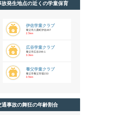
事故発生地点の近くの学童保育
伊佐学童クラブ
養父市八鹿町伊佐467
2.5km
広谷学童クラブ
養父市広谷296-1
3.3km
養父学童クラブ
養父市養父市場153
3.5km
交通事故の舞狂の年齢割合