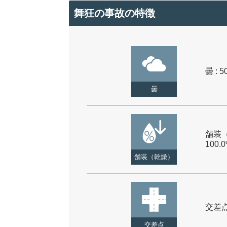
舞狂の事故の特徴
曇 : 5
曇
舗装（
100.
舗装（乾燥）
交差点 
交差点