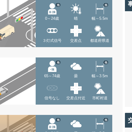
他
他
0～24歳
晴
幅～5.5m
３灯式信号
交差点
都道府県道
他
他
65～74歳
曇
幅～3.5m
信号なし
交差点付近
市町村道
他
他