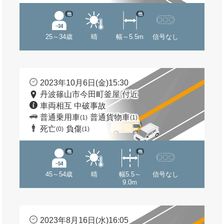
他
他
25～34歳
晴
幅～5.5m
信号なし
2023年10月6日(金)15:30
丹波篠山市今田町釜屋 付近
車両相互 中破事故
普通乗用車
普通貨物車
(1)
(1)
死亡
負傷
(0)
(1)
他
他
45～54歳
晴
幅5.5～
信号なし
9.0m
2023年8月16日(水)16:05