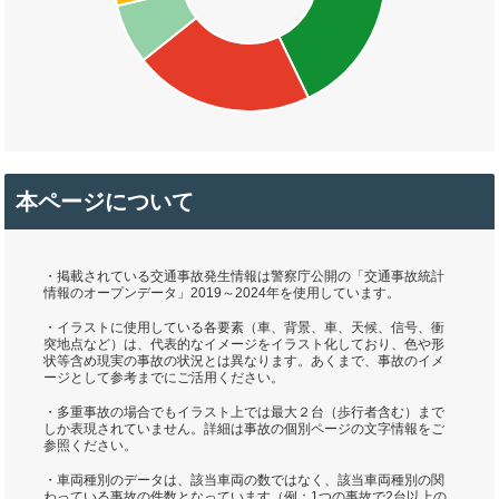
本ページについて
・掲載されている交通事故発生情報は警察庁公開の「交通事故統計
情報のオープンデータ」2019～2024年を使用しています。
・イラストに使用している各要素（車、背景、車、天候、信号、衝
突地点など）は、代表的なイメージをイラスト化しており、色や形
状等含め現実の事故の状況とは異なります。あくまで、事故のイメ
ージとして参考までにご活用ください。
・多重事故の場合でもイラスト上では最大２台（歩行者含む）まで
しか表現されていません。詳細は事故の個別ページの文字情報をご
参照ください。
・車両種別のデータは、該当車両の数ではなく、該当車両種別の関
わっている事故の件数となっています（例：1つの事故で2台以上の