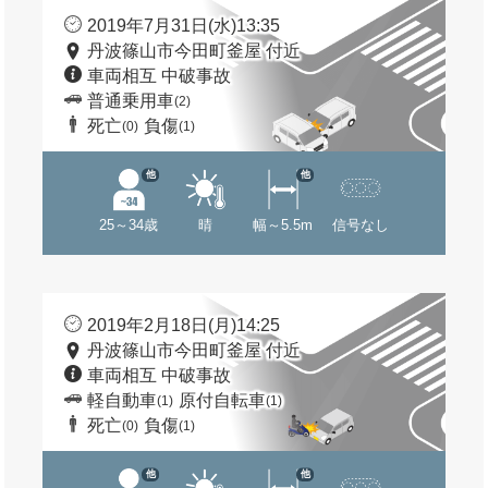
2019年7月31日(水)13:35
丹波篠山市今田町釜屋 付近
車両相互 中破事故
普通乗用車
(2)
死亡
負傷
(0)
(1)
他
他
25～34歳
晴
幅～5.5m
信号なし
2019年2月18日(月)14:25
丹波篠山市今田町釜屋 付近
車両相互 中破事故
軽自動車
原付自転車
(1)
(1)
死亡
負傷
(0)
(1)
他
他