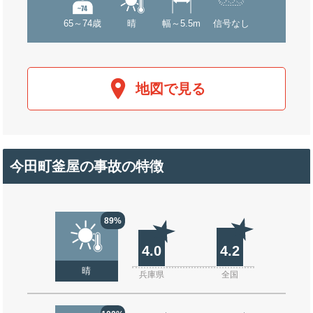
65～74歳
晴
幅～5.5m
信号なし
地図で見る
今田町釜屋の事故の特徴
89%
4.0
4.2
晴
兵庫県
全国