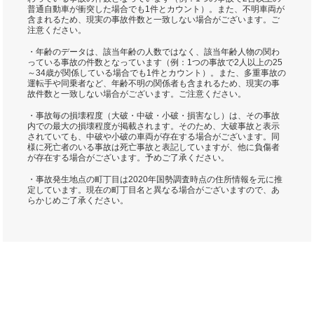
普通自動車が衝突した場合でも1件とカウント）。また、不明車両が
含まれるため、現実の事故件数と一致しない場合がございます。ご
注意ください。
・年齢のデータは、該当年齢の人数ではなく、該当年齢人物の関わ
っている事故の件数となっています（例：1つの事故で2人以上の25
～34歳が関係している場合でも1件とカウント）。また、多重事故の
運転手や同乗者など、年齢不明の関係者も含まれるため、現実の事
故件数と一致しない場合がございます。ご注意ください。
・事故毎の損壊程度（大破・中破・小破・損害なし）は、その事故
内での最大の損壊程度が掲載されます。そのため、大破事故と表示
されていても、中破や小破の車両が存在する場合がございます。同
様に死亡者のいる事故は死亡事故と表記していますが、他に負傷者
が存在する場合がございます。予めご了承ください。
・事故発生地点の町丁目は2020年国勢調査時点の住所情報を元に推
定しています。現在の町丁目名と異なる場合がございますので、あ
らかじめご了承ください。