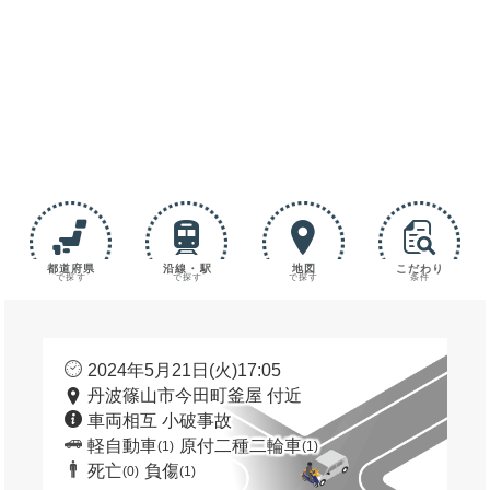
都道府県
沿線・駅
地図
こだわり
で探す
で探す
で探す
条件
2024年5月21日(火)17:05
丹波篠山市今田町釜屋 付近
車両相互 小破事故
軽自動車
原付二種二輪車
(1)
(1)
死亡
負傷
(0)
(1)