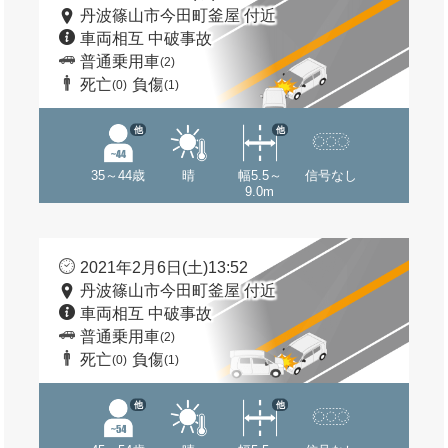
丹波篠山市今田町釜屋 付近
車両相互 中破事故
普通乗用車
(2)
死亡
負傷
(0)
(1)
他
他
35～44歳
晴
幅5.5～
信号なし
9.0m
2021年2月6日(土)13:52
丹波篠山市今田町釜屋 付近
車両相互 中破事故
普通乗用車
(2)
死亡
負傷
(0)
(1)
他
他