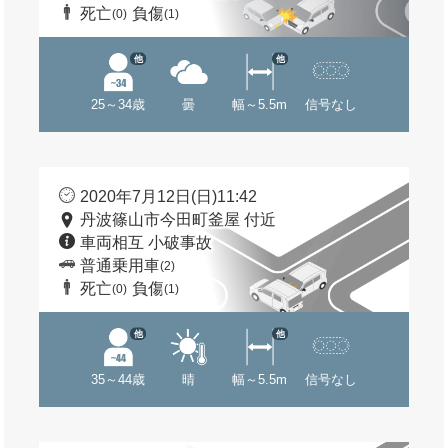
死亡
負傷
(0)
(1)
他
他
25～34歳
曇
幅～5.5m
信号なし
2020年7月12日(日)11:42
丹波篠山市今田町釜屋 付近
車両相互 小破事故
普通乗用車
(2)
死亡
負傷
(0)
(1)
他
他
35～44歳
晴
幅～5.5m
信号なし