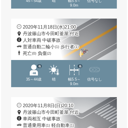
45～54歳
晴
幅5.5～
信号なし
9.0m
2020年11月18日(水)21:00
丹波篠山市今田町釜屋 付近
人対車両 中破事故
普通自動二輪小
歩行者
(1)
(1)
死亡
負傷
(0)
(2)
他
他
35～44歳
晴
幅5.5～
信号なし
9.0m
2020年11月8日(日)20:10
丹波篠山市今田町釜屋 付近
車両相互 中破事故
普通乗用車
軽自動車
(1)
(1)