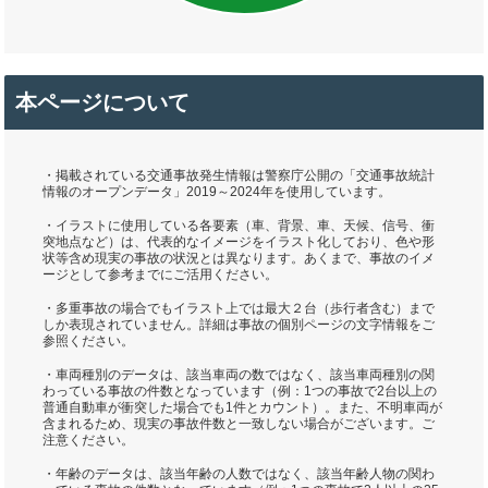
本ページについて
・掲載されている交通事故発生情報は警察庁公開の「交通事故統計
情報のオープンデータ」2019～2024年を使用しています。
・イラストに使用している各要素（車、背景、車、天候、信号、衝
突地点など）は、代表的なイメージをイラスト化しており、色や形
状等含め現実の事故の状況とは異なります。あくまで、事故のイメ
ージとして参考までにご活用ください。
・多重事故の場合でもイラスト上では最大２台（歩行者含む）まで
しか表現されていません。詳細は事故の個別ページの文字情報をご
参照ください。
・車両種別のデータは、該当車両の数ではなく、該当車両種別の関
わっている事故の件数となっています（例：1つの事故で2台以上の
普通自動車が衝突した場合でも1件とカウント）。また、不明車両が
含まれるため、現実の事故件数と一致しない場合がございます。ご
注意ください。
・年齢のデータは、該当年齢の人数ではなく、該当年齢人物の関わ