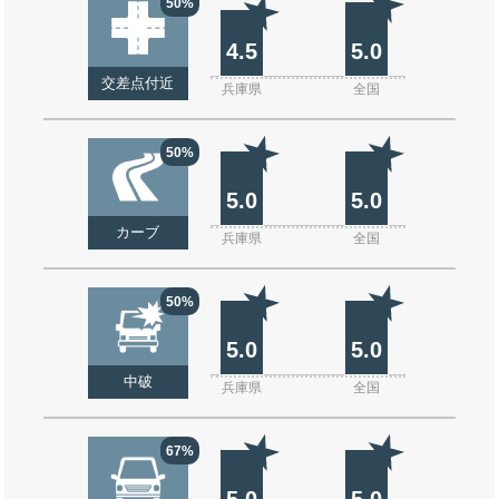
50%
4.5
5.0
交差点付近
兵庫県
全国
50%
5.0
5.0
カーブ
兵庫県
全国
50%
5.0
5.0
中破
兵庫県
全国
67%
5.0
5.0