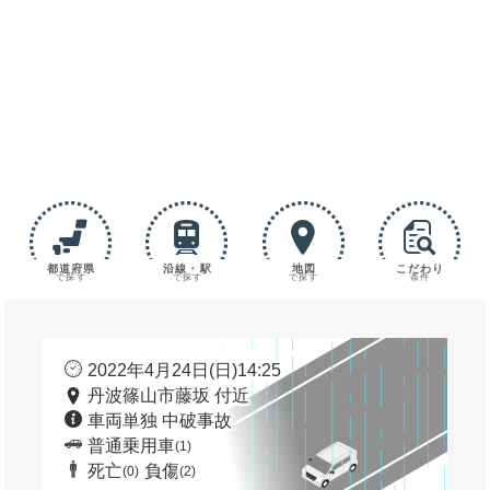
都道府県
沿線・駅
地図
こだわり
で探す
で探す
で探す
条件
2022年4月24日(日)14:25
丹波篠山市藤坂 付近
車両単独 中破事故
普通乗用車
(1)
死亡
負傷
(0)
(2)