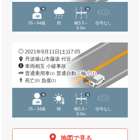
他
他
55～64歳
雨
幅5.5～
信号なし
9.0m
2021年9月11日(土)17:05
丹波篠山市藤坂 付近
車両相互 小破事故
普通乗用車
普通自動二輪小
(1)
(1)
死亡
負傷
(0)
(1)
他
他
25～34歳
晴
幅5.5～
信号なし
9.0m
地図で見る