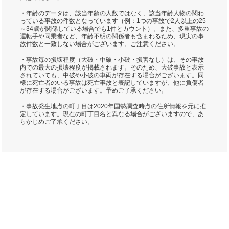
・年齢のデータは、該当年齢の人数ではなく、該当年齢人物の関わ
っている事故の件数となっています（例：1つの事故で2人以上の25
～34歳が関係している場合でも1件とカウント）。また、多重事故の
運転手や同乗者など、年齢不明の関係者も含まれるため、現実の事
故件数と一致しない場合がございます。ご注意ください。
・事故毎の損壊程度（大破・中破・小破・損害なし）は、その事故
内での最大の損壊程度が掲載されます。そのため、大破事故と表示
されていても、中破や小破の車両が存在する場合がございます。同
様に死亡者のいる事故は死亡事故と表記していますが、他に負傷者
が存在する場合がございます。予めご了承ください。
・事故発生地点の町丁目は2020年国勢調査時点の住所情報を元に推
定しています。現在の町丁目名と異なる場合がございますので、あ
らかじめご了承ください。