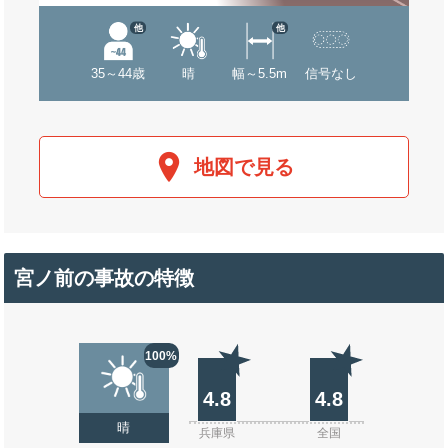
他
他
35～44歳
晴
幅～5.5m
信号なし
地図で見る
宮ノ前の事故の特徴
100%
4.8
4.8
晴
兵庫県
全国