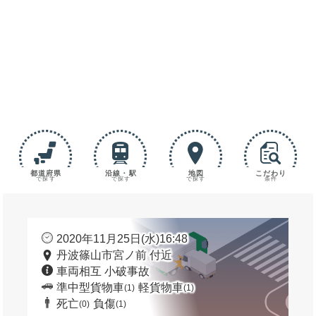
都道府県
沿線・駅
地図
こだわり
で探す
で探す
で探す
条件
2020年11月25日(水)16:48
丹波篠山市宮ノ前 付近
車両相互 小破事故
準中型貨物車
軽貨物車
(1)
(1)
死亡
負傷
(0)
(1)