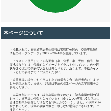
本ページについて
・掲載されている交通事故発生情報は警察庁公開の「交通事故統計
情報のオープンデータ」2019～2024年を使用しています。
・イラストに使用している各要素（車、背景、車、天候、信号、衝
突地点など）は、代表的なイメージをイラスト化しており、色や形
状等含め現実の事故の状況とは異なります。あくまで、事故のイメ
ージとして参考までにご活用ください。
・多重事故の場合でもイラスト上では最大２台（歩行者含む）まで
しか表現されていません。詳細は事故の個別ページの文字情報をご
参照ください。
・車両種別のデータは、該当車両の数ではなく、該当車両種別の関
わっている事故の件数となっています（例：1つの事故で2台以上の
普通自動車が衝突した場合でも1件とカウント）。また、不明車両が
含まれるため、現実の事故件数と一致しない場合がございます。ご
注意ください。