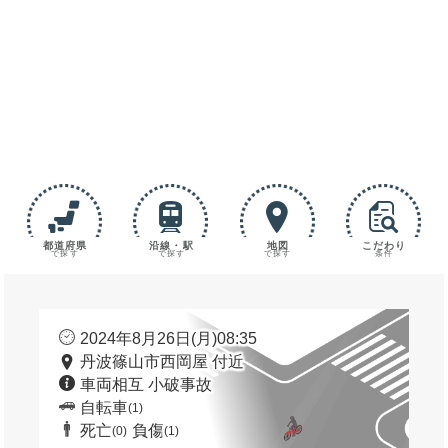
都道府県
沿線・駅
地図
こだわり
で探す
で探す
で探す
条件
2024年8月26日(月)08:35
丹波篠山市西岡屋 付近
車両相互 小破事故
自転車
(1)
死亡
負傷
(0)
(1)