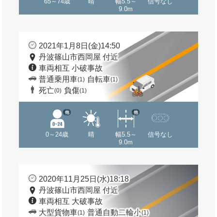
65～74歳
晴
幅5.5～
信号なし
9.0m
2021年1月8日(金)14:50
丹波篠山市西岡屋 付近
車両相互 小破事故
普通乗用車
自転車
(1)
(1)
死亡
負傷
(0)
(1)
他
他
0～24歳
晴
幅5.5～
信号なし
9.0m
2020年11月25日(水)18:18
丹波篠山市西岡屋 付近
車両相互 大破事故
大型貨物車
普通自動二輪小
(1)
(1)