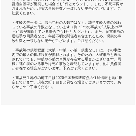
普通自動車が衝突した場合でも1件とカウント）。また、不明車両が
含まれるため、現実の事故件数と一致しない場合がございます。ご
注意ください。
・年齢のデータは、該当年齢の人数ではなく、該当年齢人物の関わ
っている事故の件数となっています（例：1つの事故で2人以上の25
～34歳が関係している場合でも1件とカウント）。また、多重事故の
運転手や同乗者など、年齢不明の関係者も含まれるため、現実の事
故件数と一致しない場合がございます。ご注意ください。
・事故毎の損壊程度（大破・中破・小破・損害なし）は、その事故
内での最大の損壊程度が掲載されます。そのため、大破事故と表示
されていても、中破や小破の車両が存在する場合がございます。同
様に死亡者のいる事故は死亡事故と表記していますが、他に負傷者
が存在する場合がございます。予めご了承ください。
・事故発生地点の町丁目は2020年国勢調査時点の住所情報を元に推
定しています。現在の町丁目名と異なる場合がございますので、あ
らかじめご了承ください。