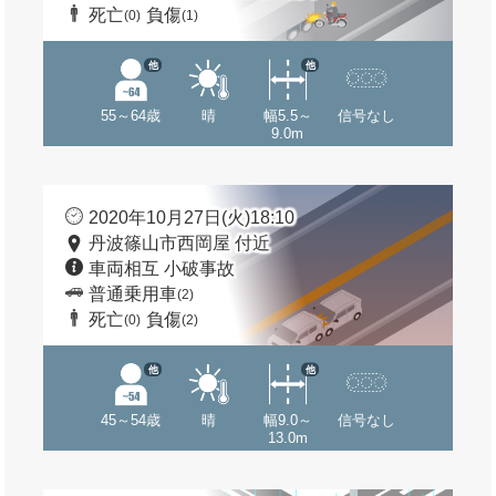
死亡
負傷
(0)
(1)
他
他
55～64歳
晴
幅5.5～
信号なし
9.0m
2020年10月27日(火)18:10
丹波篠山市西岡屋 付近
車両相互 小破事故
普通乗用車
(2)
死亡
負傷
(0)
(2)
他
他
45～54歳
晴
幅9.0～
信号なし
13.0m