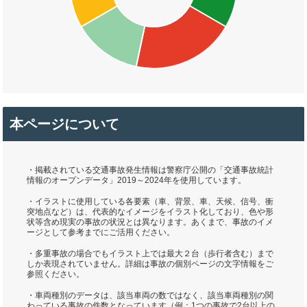
本ページについて
・掲載されている交通事故発生情報は警察庁公開の「交通事故統計
情報のオープンデータ」2019～2024年を使用しています。
・イラストに使用している各要素（車、背景、車、天候、信号、衝
突地点など）は、代表的なイメージをイラスト化しており、色や形
状等含め現実の事故の状況とは異なります。あくまで、事故のイメ
ージとして参考までにご活用ください。
・多重事故の場合でもイラスト上では最大２台（歩行者含む）まで
しか表現されていません。詳細は事故の個別ページの文字情報をご
参照ください。
・車両種別のデータは、該当車両の数ではなく、該当車両種別の関
わっている事故の件数となっています（例：1つの事故で2台以上の