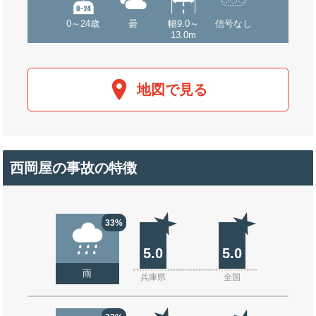
0～24歳
曇
幅9.0～
信号なし
13.0m
地図で見る
西岡屋の事故の特徴
33%
5.0
5.0
雨
兵庫県
全国