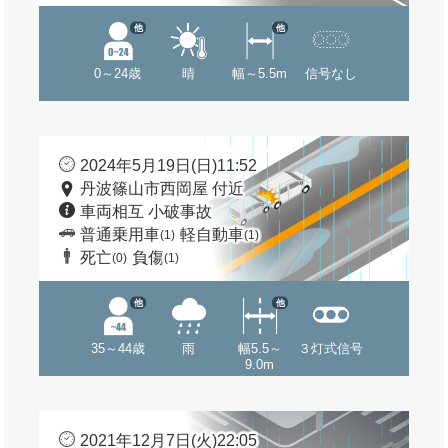
他
他
0～24歳
晴
幅～5.5m
信号なし
2024年5月19日(日)11:52
丹波篠山市西岡屋 付近
車両相互 小破事故
普通乗用車
軽自動車
(1)
(1)
死亡
負傷
(0)
(1)
他
他
35～44歳
雨
幅5.5～
３灯式信号
9.0m
2021年12月7日(火)22:05