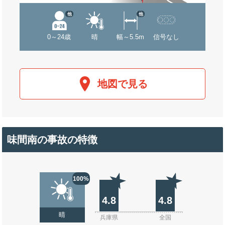
他
他
0～24歳
晴
幅～5.5m
信号なし
地図で見る
味間南の事故の特徴
100%
4.8
4.8
晴
兵庫県
全国