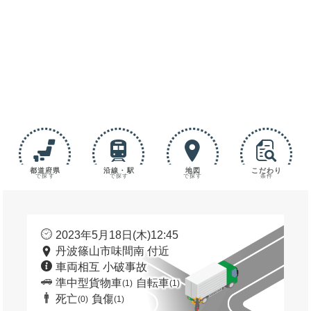
都道府県
沿線・駅
地図
こだわり
で探す
で探す
で探す
条件
2023年5月18日(木)12:45
丹波篠山市味間南 付近
車両相互 小破事故
準中型貨物車
自転車
(1)
(1)
死亡
負傷
(0)
(1)