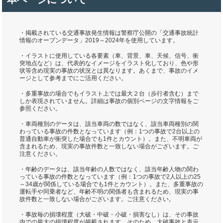
・掲載されている交通事故発生情報は警察庁公開の「交通事故統計
情報のオープンデータ」2019～2024年を使用しています。
・イラストに使用している各要素（車、背景、車、天候、信号、衝
突地点など）は、代表的なイメージをイラスト化しており、色や形
状等含め現実の事故の状況とは異なります。あくまで、事故のイメ
ージとして参考までにご活用ください。
・多重事故の場合でもイラスト上では最大２台（歩行者含む）まで
しか表現されていません。詳細は事故の個別ページの文字情報をご
参照ください。
・車両種別のデータは、該当車両の数ではなく、該当車両種別の関
わっている事故の件数となっています（例：1つの事故で2台以上の
普通自動車が衝突した場合でも1件とカウント）。また、不明車両が
含まれるため、現実の事故件数と一致しない場合がございます。ご
注意ください。
・年齢のデータは、該当年齢の人数ではなく、該当年齢人物の関わ
っている事故の件数となっています（例：1つの事故で2人以上の25
～34歳が関係している場合でも1件とカウント）。また、多重事故の
運転手や同乗者など、年齢不明の関係者も含まれるため、現実の事
故件数と一致しない場合がございます。ご注意ください。
・事故毎の損壊程度（大破・中破・小破・損害なし）は、その事故
内での最大の損壊程度が掲載されます。そのため、大破事故と表示