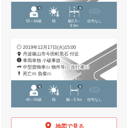
他
他
55～64歳
晴
幅5.5～
信号なし
9.0m
2019年12月17日(火)15:00
丹波篠山市今田町黒石 付近
車両単独 小破事故
中型貨物車
物件等
歩行者
(1)
(1)
(1)
死亡
負傷
(0)
(1)
他
他
45～54歳
晴
幅～5.5m
信号なし
地図で見る