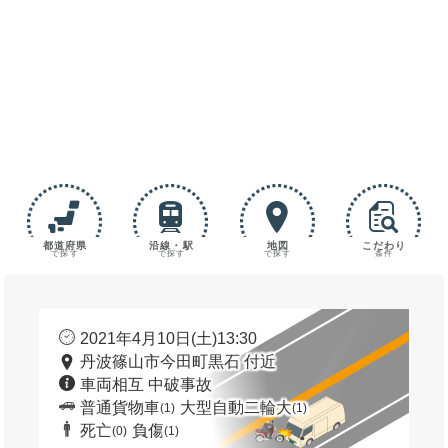
都道府県
沿線・駅
地図
こだわり
で探す
で探す
で探す
条件
2021年4月10日(土)13:30
丹波篠山市今田町黒石 付近
車両相互 中破事故
普通貨物車
大型自動二輪大
(1)
(1)
死亡
負傷
(0)
(1)