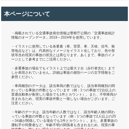
本ページについて
・掲載されている交通事故発生情報は警察庁公開の「交通事故統計
情報のオープンデータ」2019～2024年を使用しています。
・イラストに使用している各要素（車、背景、車、天候、信号、衝
突地点など）は、代表的なイメージをイラスト化しており、色や形
状等含め現実の事故の状況とは異なります。あくまで、事故のイメ
ージとして参考までにご活用ください。
・多重事故の場合でもイラスト上では最大２台（歩行者含む）まで
しか表現されていません。詳細は事故の個別ページの文字情報をご
参照ください。
・車両種別のデータは、該当車両の数ではなく、該当車両種別の関
わっている事故の件数となっています（例：1つの事故で2台以上の
普通自動車が衝突した場合でも1件とカウント）。また、不明車両が
含まれるため、現実の事故件数と一致しない場合がございます。ご
注意ください。
・年齢のデータは、該当年齢の人数ではなく、該当年齢人物の関わ
っている事故の件数となっています（例：1つの事故で2人以上の25
～34歳が関係している場合でも1件とカウント）。また、多重事故の
運転手や同乗者など、年齢不明の関係者も含まれるため、現実の事