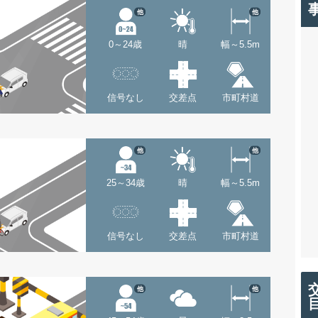
他
他
0～24歳
晴
幅～5.5m
信号なし
交差点
市町村道
他
他
25～34歳
晴
幅～5.5m
信号なし
交差点
市町村道
他
他