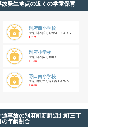
事故発生地点の近くの学童保育
別府西小学校
加古川市別府町新野辺５７４-１７５
574m
別府小学校
加古川市別府町西町１
1.1km
野口南小学校
加古川市野口町古大内２４５-３
1.4km
交通事故の別府町新野辺北町三丁
目の年齢割合