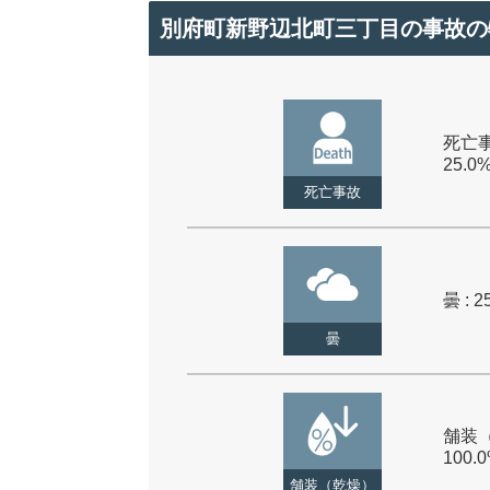
別府町新野辺北町三丁目の事故の
死亡事
25.0
死亡事故
曇 : 2
曇
舗装（
100.
舗装（乾燥）