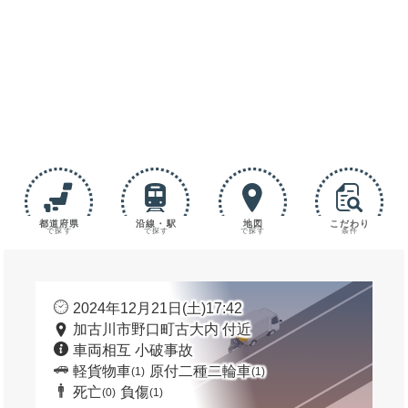
都道府県
沿線・駅
地図
こだわり
で探す
で探す
で探す
条件
2024年12月21日(土)17:42
加古川市野口町古大内 付近
車両相互 小破事故
軽貨物車
原付二種二輪車
(1)
(1)
死亡
負傷
(0)
(1)