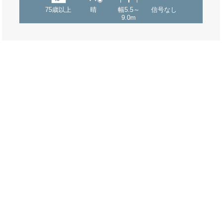
75歳以上
晴
幅5.5～
信号なし
9.0m