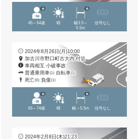
他
他
45～54歳
晴
幅3.5～
信号なし
5.5m
2024年8月26日(月)10:00
加古川市野口町古大内 付近
車両相互 小破事故
普通乗用車
自転車
(1)
(1)
死亡
負傷
(0)
(1)
他
他
65～74歳
晴
幅～5.5m
信号なし
2024年2月8日(木)21:23