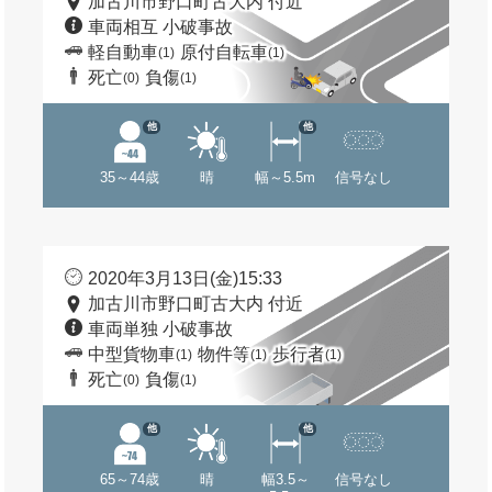
加古川市野口町古大内 付近
車両相互 小破事故
軽自動車
原付自転車
(1)
(1)
死亡
負傷
(0)
(1)
他
他
35～44歳
晴
幅～5.5m
信号なし
2020年3月13日(金)15:33
加古川市野口町古大内 付近
車両単独 小破事故
中型貨物車
物件等
歩行者
(1)
(1)
(1)
死亡
負傷
(0)
(1)
他
他
65～74歳
晴
幅3.5～
信号なし