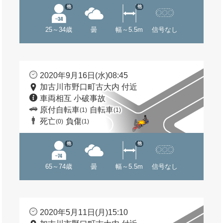
他
他
25～34歳
曇
幅～5.5m
信号なし
2020年9月16日(水)08:45
加古川市野口町古大内 付近
車両相互 小破事故
原付自転車
自転車
(1)
(1)
死亡
負傷
(0)
(1)
他
他
65～74歳
曇
幅～5.5m
信号なし
2020年5月11日(月)15:10