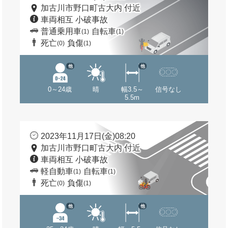
加古川市野口町古大内 付近
車両相互 小破事故
普通乗用車
自転車
(1)
(1)
死亡
負傷
(0)
(1)
他
他
0～24歳
晴
幅3.5～
信号なし
5.5m
2023年11月17日(金)08:20
加古川市野口町古大内 付近
車両相互 小破事故
軽自動車
自転車
(1)
(1)
死亡
負傷
(0)
(1)
他
他