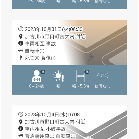
25～34歳
晴
幅～5.5m
信号なし
2023年10月31日(火)06:30
加古川市野口町古大内 付近
車両相互 事故
自転車
(1)
死亡
負傷
(0)
(1)
他
他
0～24歳
晴
幅～5.5m
信号なし
2023年10月4日(水)16:08
加古川市野口町古大内 付近
車両相互 小破事故
普通乗用車
自転車
(1)
(1)