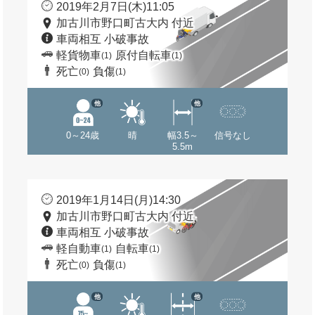
2019年2月7日(木)11:05
加古川市野口町古大内 付近
車両相互 小破事故
軽貨物車
原付自転車
(1)
(1)
死亡
負傷
(0)
(1)
他
他
0～24歳
晴
幅3.5～
信号なし
5.5m
2019年1月14日(月)14:30
加古川市野口町古大内 付近
車両相互 小破事故
軽自動車
自転車
(1)
(1)
死亡
負傷
(0)
(1)
他
他