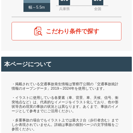
幅～5.5m
兵庫県
全国
こだわり条件で探す
本ページについて
・掲載されている交通事故発生情報は警察庁公開の「交通事故統計
情報のオープンデータ」2019～2024年を使用しています。
・イラストに使用している各要素（車、背景、車、天候、信号、衝
突地点など）は、代表的なイメージをイラスト化しており、色や形
状等含め現実の事故の状況とは異なります。あくまで、事故のイメ
ージとして参考までにご活用ください。
・多重事故の場合でもイラスト上では最大２台（歩行者含む）まで
しか表現されていません。詳細は事故の個別ページの文字情報をご
参照ください。