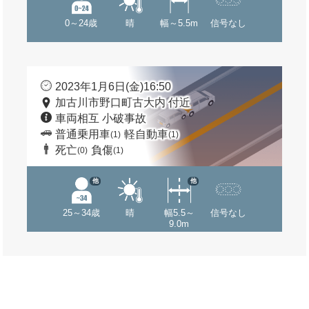
0～24歳
晴
幅～5.5m
信号なし
2023年1月6日(金)16:50
加古川市野口町古大内 付近
車両相互 小破事故
普通乗用車
軽自動車
(1)
(1)
死亡
負傷
(0)
(1)
他
他
25～34歳
晴
幅5.5～
信号なし
9.0m