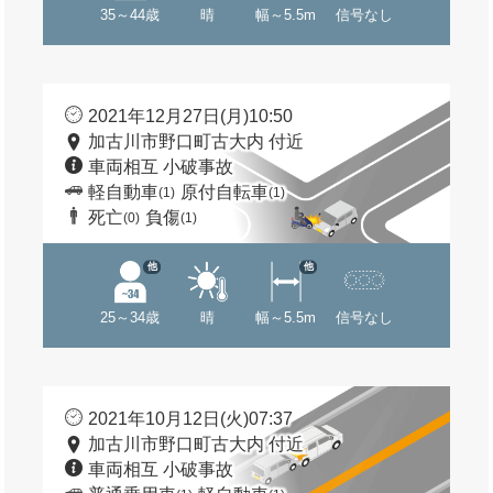
35～44歳
晴
幅～5.5m
信号なし
2021年12月27日(月)10:50
加古川市野口町古大内 付近
車両相互 小破事故
軽自動車
原付自転車
(1)
(1)
死亡
負傷
(0)
(1)
他
他
25～34歳
晴
幅～5.5m
信号なし
2021年10月12日(火)07:37
加古川市野口町古大内 付近
車両相互 小破事故