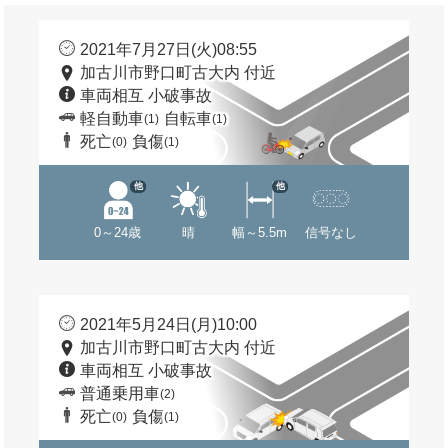
2021年7月27日(火)08:55
加古川市野口町古大内 付近
車両相互 小破事故
軽自動車
自転車
(1)
(1)
死亡
負傷
(0)
(1)
他
他
0～24歳
晴
幅～5.5m
信号なし
2021年5月24日(月)10:00
加古川市野口町古大内 付近
車両相互 小破事故
普通乗用車
(2)
死亡
負傷
(0)
(1)