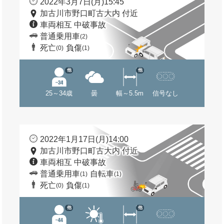
2022年3月7日(月)15:45
加古川市野口町古大内 付近
車両相互 中破事故
普通乗用車
(2)
死亡
負傷
(0)
(1)
他
他
25～34歳
曇
幅～5.5m
信号なし
2022年1月17日(月)14:00
加古川市野口町古大内 付近
車両相互 中破事故
普通乗用車
自転車
(1)
(1)
死亡
負傷
(0)
(1)
他
他