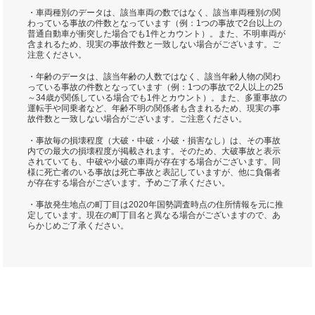
・車両種別のデータは、該当車両の数ではなく、該当車両種別の関
わっている事故の件数となっています（例：1つの事故で2台以上の
普通自動車が衝突した場合でも1件とカウント）。また、不明車両が
含まれるため、現実の事故件数と一致しない場合がございます。ご
注意ください。
・年齢のデータは、該当年齢の人数ではなく、該当年齢人物の関わ
っている事故の件数となっています（例：1つの事故で2人以上の25
～34歳が関係している場合でも1件とカウント）。また、多重事故の
運転手や同乗者など、年齢不明の関係者も含まれるため、現実の事
故件数と一致しない場合がございます。ご注意ください。
・事故毎の損壊程度（大破・中破・小破・損害なし）は、その事故
内での最大の損壊程度が掲載されます。そのため、大破事故と表示
されていても、中破や小破の車両が存在する場合がございます。同
様に死亡者のいる事故は死亡事故と表記していますが、他に負傷者
が存在する場合がございます。予めご了承ください。
・事故発生地点の町丁目は2020年国勢調査時点の住所情報を元に推
定しています。現在の町丁目名と異なる場合がございますので、あ
らかじめご了承ください。