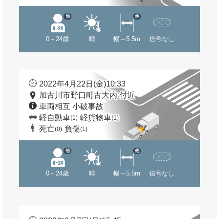
他
他
0～24歳
晴
幅～5.5m
信号なし
2022年4月22日(金)10:33
加古川市野口町古大内 付近
車両相互 小破事故
軽自動車
軽貨物車
(1)
(1)
死亡
負傷
(0)
(1)
他
他
0～24歳
晴
幅～5.5m
信号なし