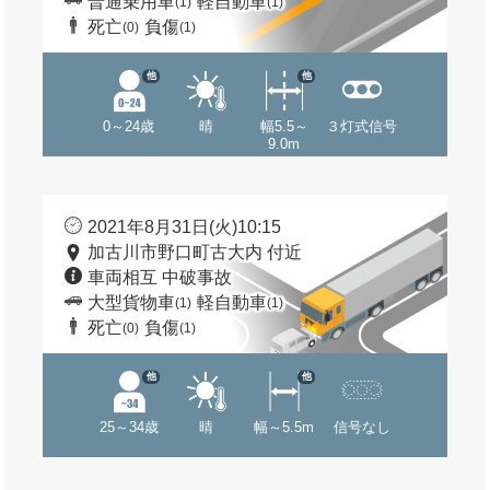
普通乗用車
軽自動車
(1)
(1)
死亡
負傷
(0)
(1)
他
他
0～24歳
晴
幅5.5～
３灯式信号
9.0m
2021年8月31日(火)10:15
加古川市野口町古大内 付近
車両相互 中破事故
大型貨物車
軽自動車
(1)
(1)
死亡
負傷
(0)
(1)
他
他
25～34歳
晴
幅～5.5m
信号なし