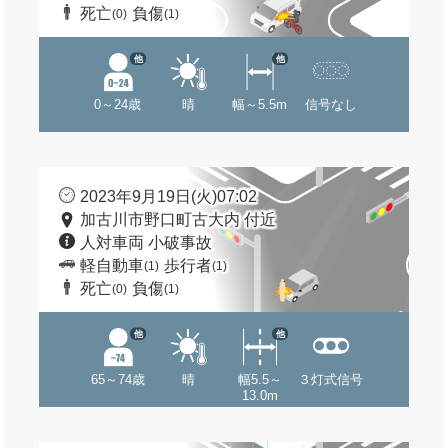
死亡
負傷
(0)
(1)
他
他
0～24歳
晴
幅～5.5m
信号なし
2023年9月19日(火)07:02
加古川市野口町古大内 付近
人対車両 小破事故
軽自動車
歩行者
(1)
(1)
死亡
負傷
(0)
(1)
他
他
65～74歳
晴
幅5.5～
３灯式信号
13.0m