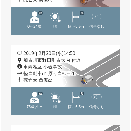
(0)
(1)
他
他
0～24歳
晴
幅～5.5m
信号なし
2019年2月20日(水)14:50
加古川市野口町古大内 付近
車両相互 小破事故
軽自動車
原付自転車
(1)
(1)
死亡
負傷
(0)
(1)
他
他
75歳以上
晴
幅～5.5m
信号なし