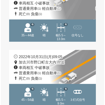
車両相互 小破事故
普通乗用車
軽自動車
(1)
(1)
死亡
負傷
(0)
(1)
他
他
35～44歳
晴
幅5.5～
信号なし
13.0m
2022年10月31日(月)09:05
加古川市野口町古大内 付近
車両相互 中破事故
普通乗用車
軽自動車
(1)
(1)
死亡
負傷
(0)
(1)
他
他
45～54歳
晴
幅5.5～
３灯式信号
9.0m