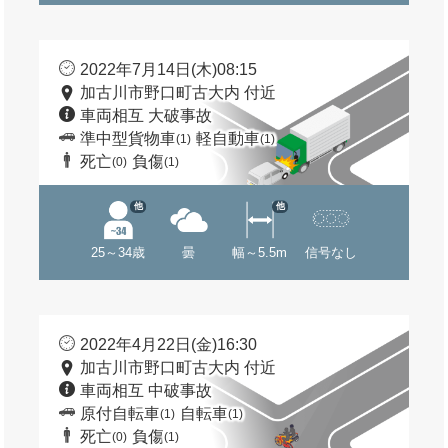
2022年7月14日(木)08:15
加古川市野口町古大内 付近
車両相互 大破事故
準中型貨物車
軽自動車
(1)
(1)
死亡
負傷
(0)
(1)
他
他
25～34歳
曇
幅～5.5m
信号なし
2022年4月22日(金)16:30
加古川市野口町古大内 付近
車両相互 中破事故
原付自転車
自転車
(1)
(1)
死亡
負傷
(0)
(1)