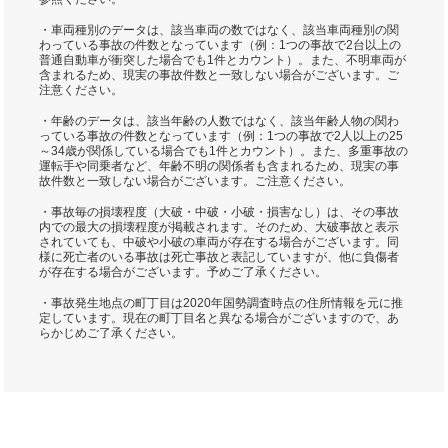
・車両種別のデータは、該当車両の数ではなく、該当車両種別の関
わっている事故の件数となっています（例：1つの事故で2台以上の
普通自動車が衝突した場合でも1件とカウント）。また、不明車両が
含まれるため、現実の事故件数と一致しない場合がございます。ご
注意ください。
・年齢のデータは、該当年齢の人数ではなく、該当年齢人物の関わ
っている事故の件数となっています（例：1つの事故で2人以上の25
～34歳が関係している場合でも1件とカウント）。また、多重事故の
運転手や同乗者など、年齢不明の関係者も含まれるため、現実の事
故件数と一致しない場合がございます。ご注意ください。
・事故毎の損壊程度（大破・中破・小破・損害なし）は、その事故
内での最大の損壊程度が掲載されます。そのため、大破事故と表示
されていても、中破や小破の車両が存在する場合がございます。同
様に死亡者のいる事故は死亡事故と表記していますが、他に負傷者
が存在する場合がございます。予めご了承ください。
・事故発生地点の町丁目は2020年国勢調査時点の住所情報を元に推
定しています。現在の町丁目名と異なる場合がございますので、あ
らかじめご了承ください。