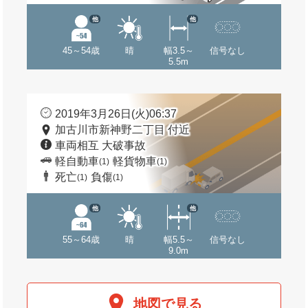
他
他
45～54歳
晴
幅3.5～
信号なし
5.5m
2019年3月26日(火)06:37
加古川市新神野二丁目 付近
車両相互 大破事故
軽自動車
軽貨物車
(1)
(1)
死亡
負傷
(1)
(1)
他
他
55～64歳
晴
幅5.5～
信号なし
9.0m
地図で見る