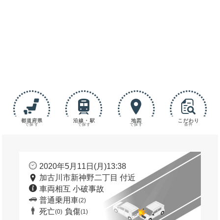
都道府県
沿線・駅
地図
こだわり
で探す
で探す
で探す
条件
2020年5月11日(月)13:38
加古川市新神野二丁目 付近
車両相互 小破事故
普通乗用車
(2)
死亡
負傷
(0)
(1)