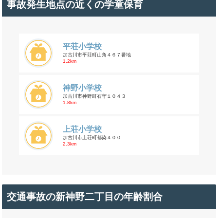
事故発生地点の近くの学童保育
平荘小学校
加古川市平荘町山角４６７番地
1.2km
神野小学校
加古川市神野町石守１０４３
1.8km
上荘小学校
加古川市上荘町都染４００
2.3km
交通事故の新神野二丁目の年齢割合