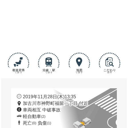
都道府県
沿線・駅
地図
こだわり
で探す
で探す
で探す
条件
2019年11月28日(木)13:35
加古川市神野町福留一丁目 付近
車両相互 中破事故
軽自動車
(2)
死亡
負傷
(0)
(1)