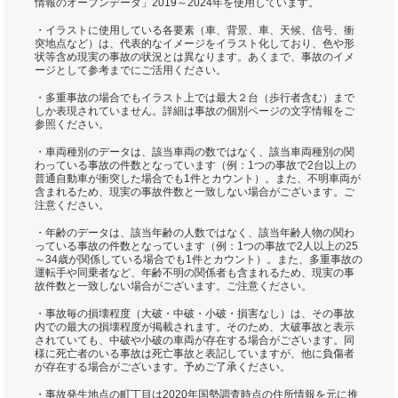
情報のオープンデータ」2019～2024年を使用しています。
・イラストに使用している各要素（車、背景、車、天候、信号、衝
突地点など）は、代表的なイメージをイラスト化しており、色や形
状等含め現実の事故の状況とは異なります。あくまで、事故のイメ
ージとして参考までにご活用ください。
・多重事故の場合でもイラスト上では最大２台（歩行者含む）まで
しか表現されていません。詳細は事故の個別ページの文字情報をご
参照ください。
・車両種別のデータは、該当車両の数ではなく、該当車両種別の関
わっている事故の件数となっています（例：1つの事故で2台以上の
普通自動車が衝突した場合でも1件とカウント）。また、不明車両が
含まれるため、現実の事故件数と一致しない場合がございます。ご
注意ください。
・年齢のデータは、該当年齢の人数ではなく、該当年齢人物の関わ
っている事故の件数となっています（例：1つの事故で2人以上の25
～34歳が関係している場合でも1件とカウント）。また、多重事故の
運転手や同乗者など、年齢不明の関係者も含まれるため、現実の事
故件数と一致しない場合がございます。ご注意ください。
・事故毎の損壊程度（大破・中破・小破・損害なし）は、その事故
内での最大の損壊程度が掲載されます。そのため、大破事故と表示
されていても、中破や小破の車両が存在する場合がございます。同
様に死亡者のいる事故は死亡事故と表記していますが、他に負傷者
が存在する場合がございます。予めご了承ください。
・事故発生地点の町丁目は2020年国勢調査時点の住所情報を元に推