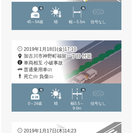
他
他
45～54歳
晴
幅～5.5m
信号なし
2019年1月18日(金)17:10
加古川市神野町福留一丁目 付近
車両相互 小破事故
普通乗用車
(2)
死亡
負傷
(0)
(1)
他
他
0～24歳
晴
幅5.5～
信号なし
9.0m
2019年1月17日(木)14:23