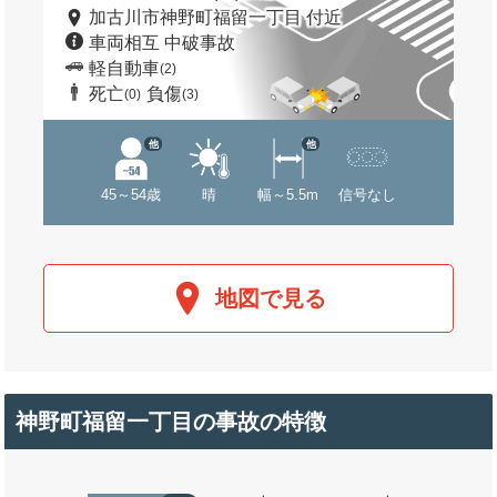
加古川市神野町福留一丁目 付近
車両相互 中破事故
軽自動車
(2)
死亡
負傷
(0)
(3)
他
他
45～54歳
晴
幅～5.5m
信号なし
地図で見る
神野町福留一丁目の事故の特徴