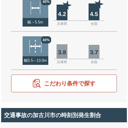
40%
4.2
4.5
幅～5.5m
兵庫県
全国
40%
3.8
3.7
幅5.5～13.0m
兵庫県
全国
こだわり条件で探す
交通事故の加古川市の時刻別発生割合