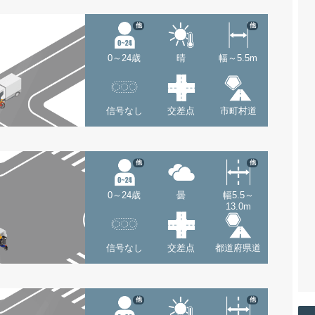
他
他
0～24歳
晴
幅～5.5m
信号なし
交差点
市町村道
他
他
0～24歳
曇
幅5.5～
13.0m
信号なし
交差点
都道府県道
他
他