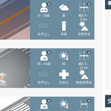
他
他
0～24歳
曇
幅5.5～
9.0m
信号なし
単路
市町村道
他
他
45～54歳
晴
幅5.5～
13.0m
信号なし
交差点
都道府県道
他
他