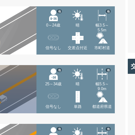
他
他
0～24歳
晴
幅3.5～
5.5m
信号なし
交差点付近
市町村道
他
他
25～34歳
晴
幅5.5～
9.0m
信号なし
単路
都道府県道
他
他