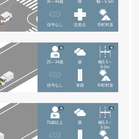
35～44歳
晴
幅～5.5m
信号なし
交差点
市町村道
他
他
25～34歳
曇
幅5.5～
9.0m
信号なし
単路
市町村道
他
他
75歳以上
曇
幅5.5～
9.0m