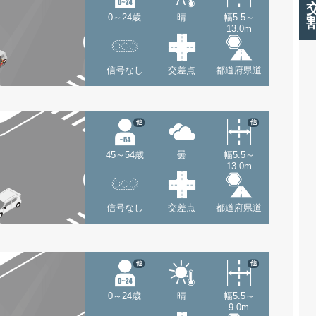
0～24歳
晴
幅5.5～
13.0m
信号なし
交差点
都道府県道
他
他
45～54歳
曇
幅5.5～
13.0m
信号なし
交差点
都道府県道
他
他
0～24歳
晴
幅5.5～
9.0m