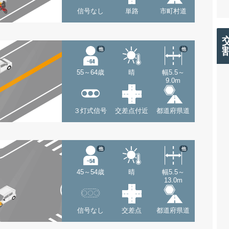
信号なし
単路
市町村道
他
他
55～64歳
晴
幅5.5～
9.0m
３灯式信号
交差点付近
都道府県道
他
他
45～54歳
晴
幅5.5～
13.0m
信号なし
交差点
都道府県道