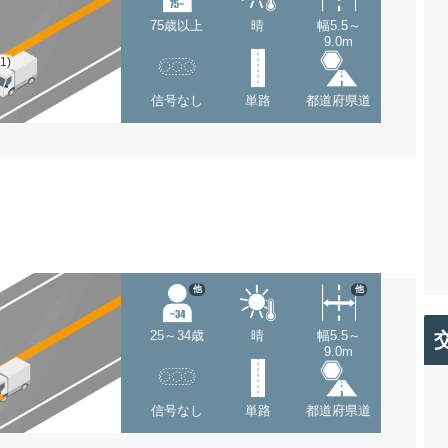
75歳以上
晴
幅5.5～
9.0m
(1)
信号なし
単路
都道府県道
他
他
25～34歳
晴
幅5.5～
9.0m
信号なし
単路
都道府県道