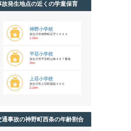
事故発生地点の近くの学童保育
神野小学校
加古川市神野町石守１０４３
1.1km
平荘小学校
加古川市平荘町山角４６７番地
2km
上荘小学校
加古川市上荘町都染４００
2.1km
交通事故の神野町西条の年齢割合