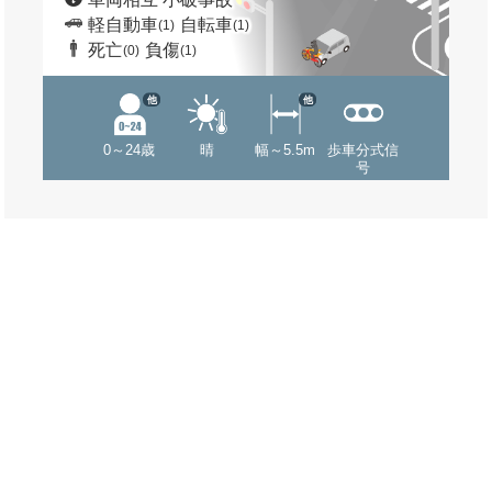
軽自動車
自転車
(1)
(1)
死亡
負傷
(0)
(1)
他
他
0～24歳
晴
幅～5.5m
歩車分式信
号