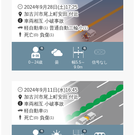
2024年9月28日(土)17:25
加古川市尾上町安田 付近
車両相互 小破事故
軽自動車
普通自動二輪小
(1)
(1)
死亡
負傷
(0)
(1)
他
他
0～24歳
曇
幅5.5～
信号なし
9.0m
2024年9月11日(水)16:45
加古川市尾上町安田 付近
車両相互 小破事故
軽自動車
(2)
死亡
負傷
(0)
(1)
他
他