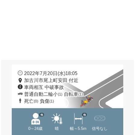
2022年7月20日(水)18:05
加古川市尾上町安田 付近
車両相互 中破事故
普通自動二輪小
自転車
(1)
(1)
死亡
負傷
(0)
(1)
他
他
0～24歳
晴
幅～5.5m
信号なし