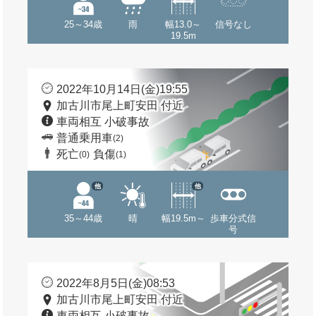
25～34歳
雨
幅13.0～
信号なし
19.5m
2022年10月14日(金)19:55
加古川市尾上町安田 付近
車両相互 小破事故
普通乗用車
(2)
死亡
負傷
(0)
(1)
他
他
35～44歳
晴
幅19.5m～
歩車分式信
号
2022年8月5日(金)08:53
加古川市尾上町安田 付近
車両相互 小破事故