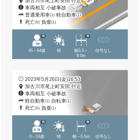
加古川市尾上町安田 付近
車両相互 小破事故
普通乗用車
軽自動車
(1)
(1)
死亡
負傷
(0)
(1)
他
他
45～54歳
晴
幅5.5～
信号なし
9.0m
2023年5月26日(金)16:53
加古川市尾上町安田 付近
車両相互 小破事故
軽自動車
自転車
(1)
(1)
死亡
負傷
(0)
(1)
他
他
0～24歳
晴
幅～5.5m
信号なし