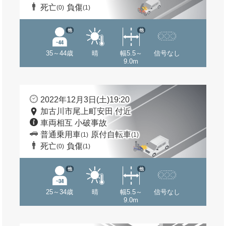
死亡
負傷
(0)
(1)
他
他
35～44歳
晴
幅5.5～
信号なし
9.0m
2022年12月3日(土)19:20
加古川市尾上町安田 付近
車両相互 小破事故
普通乗用車
原付自転車
(1)
(1)
死亡
負傷
(0)
(1)
他
他
25～34歳
晴
幅5.5～
信号なし
9.0m