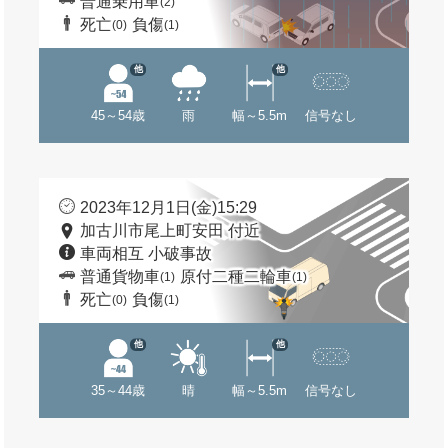
普通乗用車
(2)
死亡
負傷
(0)
(1)
他
他
45～54歳
雨
幅～5.5m
信号なし
2023年12月1日(金)15:29
加古川市尾上町安田 付近
車両相互 小破事故
普通貨物車
原付二種二輪車
(1)
(1)
死亡
負傷
(0)
(1)
他
他
35～44歳
晴
幅～5.5m
信号なし