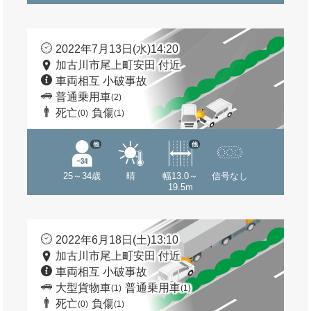
2022年7月13日(水)14:20
加古川市尾上町安田 付近
車両相互 小破事故
普通乗用車
(2)
死亡
負傷
(0)
(1)
他
他
25～34歳
晴
幅13.0～
信号なし
19.5m
2022年6月18日(土)13:10
加古川市尾上町安田 付近
車両相互 小破事故
大型貨物車
普通乗用車
(1)
(1)
死亡
負傷
(0)
(1)