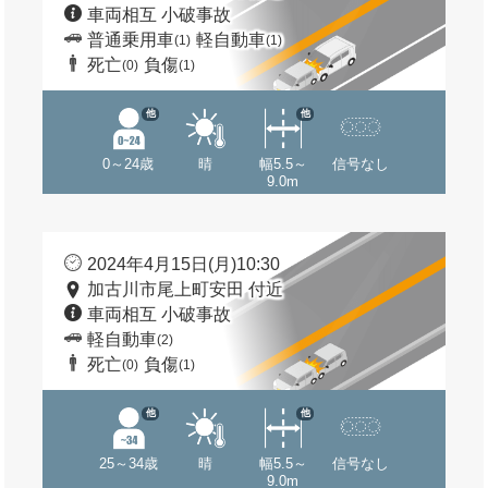
車両相互 小破事故
普通乗用車
軽自動車
(1)
(1)
死亡
負傷
(0)
(1)
他
他
0～24歳
晴
幅5.5～
信号なし
9.0m
2024年4月15日(月)10:30
加古川市尾上町安田 付近
車両相互 小破事故
軽自動車
(2)
死亡
負傷
(0)
(1)
他
他
25～34歳
晴
幅5.5～
信号なし
9.0m