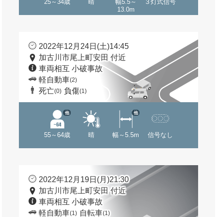
25～34歳
晴
幅5.5～
３灯式信号
13.0m
2022年12月24日(土)14:45
加古川市尾上町安田 付近
車両相互 小破事故
軽自動車
(2)
死亡
負傷
(0)
(1)
他
他
55～64歳
晴
幅～5.5m
信号なし
2022年12月19日(月)21:30
加古川市尾上町安田 付近
車両相互 小破事故
軽自動車
自転車
(1)
(1)