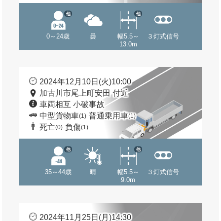
他
他
0～24歳
曇
幅5.5～
３灯式信号
13.0m
2024年12月10日(火)10:00
加古川市尾上町安田 付近
車両相互 小破事故
中型貨物車
普通乗用車
(1)
(1)
死亡
負傷
(0)
(1)
他
他
35～44歳
晴
幅5.5～
３灯式信号
9.0m
2024年11月25日(月)14:30