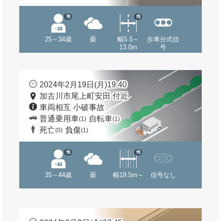
他
他
25～34歳
曇
幅5.5～
歩車分式信
13.0m
号
2024年2月19日(月)19:40
加古川市尾上町安田 付近
車両相互 小破事故
普通乗用車
自転車
(1)
(1)
死亡
負傷
(0)
(1)
他
他
35～44歳
曇
幅19.5m～
信号なし