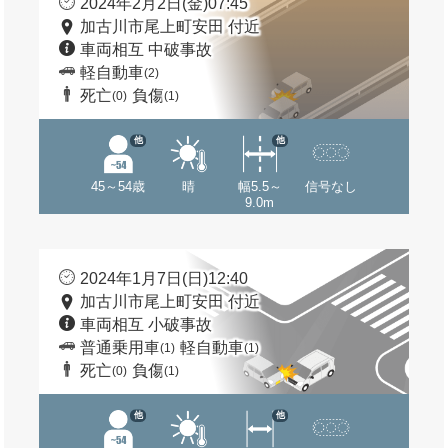
2024年2月2日(金)07:45
加古川市尾上町安田 付近
車両相互 中破事故
軽自動車
(2)
死亡
負傷
(0)
(1)
他
他
45～54歳
晴
幅5.5～
信号なし
9.0m
2024年1月7日(日)12:40
加古川市尾上町安田 付近
車両相互 小破事故
普通乗用車
軽自動車
(1)
(1)
死亡
負傷
(0)
(1)
他
他