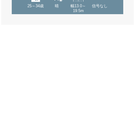
25～34歳
晴
幅13.0～
信号なし
19.5m