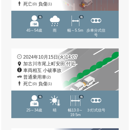
死亡
負傷
(0)
(1)
他
他
45～54歳
雨
幅～5.5m
歩車分式信
号
2024年10月15日(火)14:07
加古川市尾上町安田 付近
車両相互 小破事故
普通乗用車
(2)
死亡
負傷
(0)
(1)
他
他
25～34歳
晴
幅13.0～
３灯式信号
19.5m