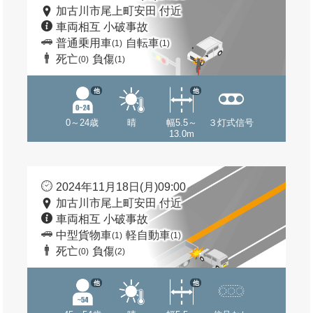
加古川市尾上町安田 付近
車両相互 小破事故
普通乗用車
自転車
(1)
(1)
死亡
負傷
(0)
(1)
他
他
0～24歳
晴
幅5.5～
３灯式信号
13.0m
2024年11月18日(月)09:00
加古川市尾上町安田 付近
車両相互 小破事故
中型貨物車
軽自動車
(1)
(1)
死亡
負傷
(0)
(2)
他
他