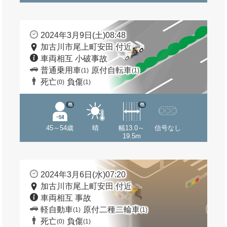
2024年3月9日(土)08:48
加古川市尾上町安田 付近
車両相互 小破事故
普通乗用車
原付自転車
(1)
(1)
死亡
負傷
(0)
(1)
他
他
45～54歳
晴
幅13.0～
信号なし
19.5m
2024年3月6日(水)07:20
加古川市尾上町安田 付近
車両相互 事故
軽自動車
原付二種二輪車
(1)
(1)
死亡
負傷
(0)
(1)