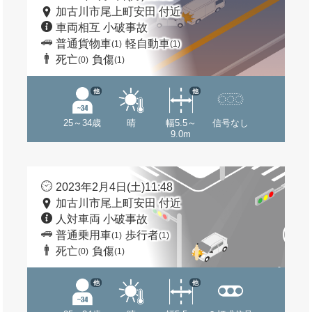
加古川市尾上町安田 付近
車両相互 小破事故
普通貨物車
軽自動車
(1)
(1)
死亡
負傷
(0)
(1)
他
他
25～34歳
晴
幅5.5～
信号なし
9.0m
2023年2月4日(土)11:48
加古川市尾上町安田 付近
人対車両 小破事故
普通乗用車
歩行者
(1)
(1)
死亡
負傷
(0)
(1)
他
他