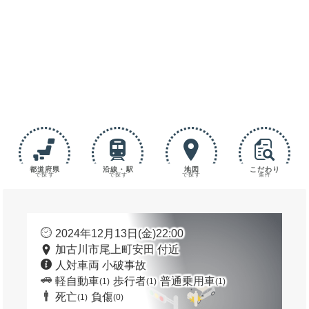
都道府県
沿線・駅
地図
こだわり
で探す
で探す
で探す
条件
2024年12月13日(金)22:00
加古川市尾上町安田 付近
人対車両 小破事故
軽自動車
歩行者
普通乗用車
(1)
(1)
(1)
死亡
負傷
(1)
(0)