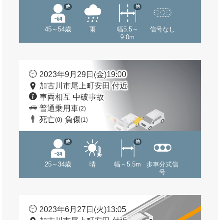
他
他
45～54歳
雨
幅5.5～
信号なし
9.0m
2023年9月29日(金)19:00
加古川市尾上町安田 付近
車両相互 中破事故
普通乗用車
(2)
死亡
負傷
(0)
(1)
他
他
25～34歳
晴
幅～5.5m
歩車分式信
号
2023年6月27日(火)13:05