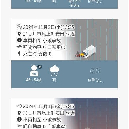
45～54歳
晴
幅5.5～
信号なし
9.0m
2024年11月2日(土)13:25
加古川市尾上町安田 付近
車両相互 小破事故
軽貨物車
自転車
(1)
(1)
死亡
負傷
(0)
(1)
他
45～54歳
雨
信号なし
2024年11月1日(金)17:45
加古川市尾上町安田 付近
車両相互 小破事故
軽自動車
自転車
(1)
(1)