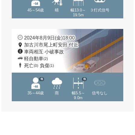
45～54歳
晴
幅13.0～
３灯式信号
19.5m
2024年8月9日(金)18:00
加古川市尾上町安田 付近
車両相互 小破事故
軽自動車
(2)
死亡
負傷
(0)
(1)
他
他
35～44歳
雨
幅5.5～
信号なし
9.0m