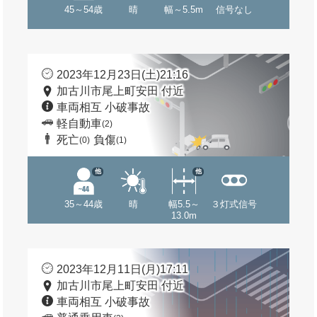
45～54歳
晴
幅～5.5m
信号なし
2023年12月23日(土)21:16
加古川市尾上町安田 付近
車両相互 小破事故
軽自動車
(2)
死亡
負傷
(0)
(1)
他
他
35～44歳
晴
幅5.5～
３灯式信号
13.0m
2023年12月11日(月)17:11
加古川市尾上町安田 付近
車両相互 小破事故