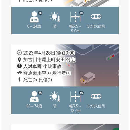
(0)
(1)
他
他
0～24歳
晴
幅5.5～
３灯式信号
9.0m
2023年4月28日(金)19:00
加古川市尾上町安田 付近
人対車両 小破事故
普通乗用車
歩行者
(1)
(1)
死亡
負傷
(0)
(1)
他
他
65～74歳
晴
幅5.5～
３灯式信号
13.0m