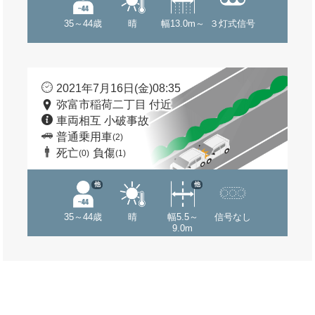
35～44歳
晴
幅13.0m～
３灯式信号
2021年7月16日(金)08:35
弥富市稲荷二丁目 付近
車両相互 小破事故
普通乗用車
(2)
死亡
負傷
(0)
(1)
他
他
35～44歳
晴
幅5.5～
信号なし
9.0m