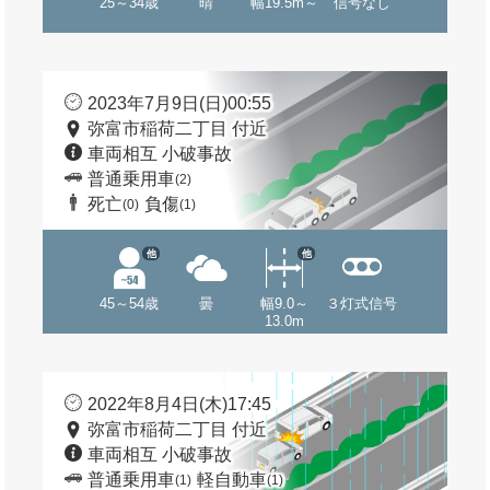
25～34歳
晴
幅19.5m～
信号なし
2023年7月9日(日)00:55
弥富市稲荷二丁目 付近
車両相互 小破事故
普通乗用車
(2)
死亡
負傷
(0)
(1)
他
他
45～54歳
曇
幅9.0～
３灯式信号
13.0m
2022年8月4日(木)17:45
弥富市稲荷二丁目 付近
車両相互 小破事故
普通乗用車
軽自動車
(1)
(1)