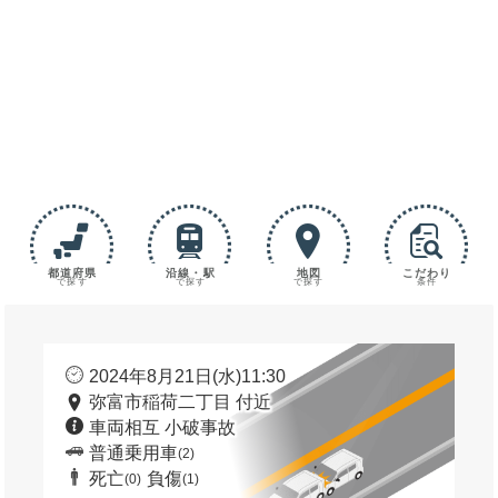
都道府県
沿線・駅
地図
こだわり
で探す
で探す
で探す
条件
2024年8月21日(水)11:30
弥富市稲荷二丁目 付近
車両相互 小破事故
普通乗用車
(2)
死亡
負傷
(0)
(1)