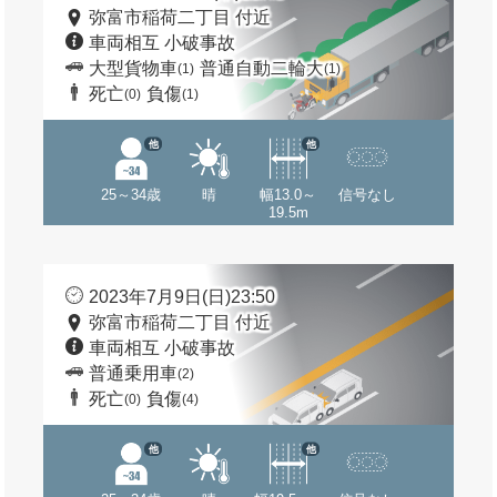
弥富市稲荷二丁目 付近
車両相互 小破事故
大型貨物車
普通自動二輪大
(1)
(1)
死亡
負傷
(0)
(1)
他
他
25～34歳
晴
幅13.0～
信号なし
19.5m
2023年7月9日(日)23:50
弥富市稲荷二丁目 付近
車両相互 小破事故
普通乗用車
(2)
死亡
負傷
(0)
(4)
他
他