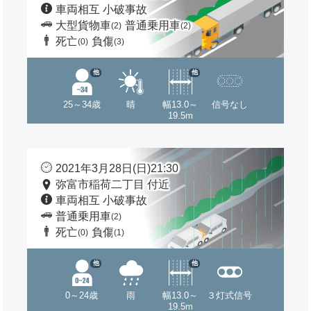
車両相互 小破事故
大型貨物車
普通乗用車
(2)
(2)
死亡
負傷
(0)
(3)
他
他
25～34歳
晴
幅13.0～
信号なし
19.5m
2021年3月28日(日)21:30
弥富市稲荷二丁目 付近
車両相互 小破事故
普通乗用車
(2)
死亡
負傷
(0)
(1)
他
他
0～24歳
雨
幅13.0～
３灯式信号
19.5m