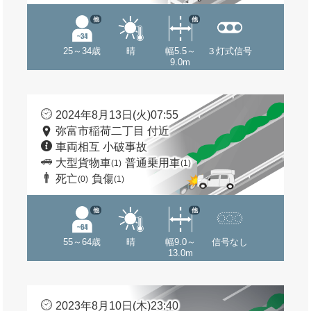
他
他
25～34歳
晴
幅5.5～
３灯式信号
9.0m
2024年8月13日(火)07:55
弥富市稲荷二丁目 付近
車両相互 小破事故
大型貨物車
普通乗用車
(1)
(1)
死亡
負傷
(0)
(1)
他
他
55～64歳
晴
幅9.0～
信号なし
13.0m
2023年8月10日(木)23:40