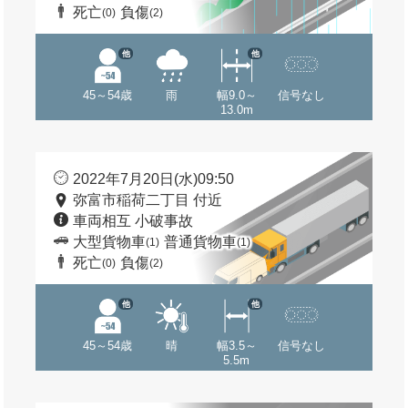
死亡
負傷
(0)
(2)
他
他
45～54歳
雨
幅9.0～
信号なし
13.0m
2022年7月20日(水)09:50
弥富市稲荷二丁目 付近
車両相互 小破事故
大型貨物車
普通貨物車
(1)
(1)
死亡
負傷
(0)
(2)
他
他
45～54歳
晴
幅3.5～
信号なし
5.5m