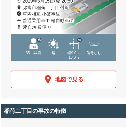
2019年3月15日(金)20:50
弥富市稲荷二丁目 付近
車両相互 小破事故
普通乗用車
軽自動車
(1)
(1)
死亡
負傷
(0)
(1)
他
他
35～44歳
晴
幅9.0～
信号なし
13.0m
地図で見る
稲荷二丁目の事故の特徴