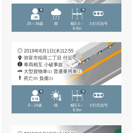
他
他
25～34歳
雨
幅5.5～
３灯式信号
9.0m
2019年8月1日(木)12:55
弥富市稲荷二丁目 付近
車両相互 小破事故
大型貨物車
普通乗用車
(1)
(1)
死亡
負傷
(0)
(1)
他
他
0～24歳
晴
幅5.5～
３灯式信号
9.0m