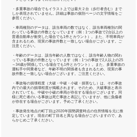
・多重事故の場合でもイラスト上では最大２台（歩行者含む）まで
しか表現されていません。詳細は事故の個別ページの文字情報をご
参照ください。
・車両種別のデータは、該当車両の数ではなく、該当車両種別の関
わっている事故の件数となっています（例：1つの事故で2台以上の
普通自動車が衝突した場合でも1件とカウント）。また、不明車両が
含まれるため、現実の事故件数と一致しない場合がございます。ご
注意ください。
・年齢のデータは、該当年齢の人数ではなく、該当年齢人物の関わ
っている事故の件数となっています（例：1つの事故で2人以上の25
～34歳が関係している場合でも1件とカウント）。また、多重事故の
運転手や同乗者など、年齢不明の関係者も含まれるため、現実の事
故件数と一致しない場合がございます。ご注意ください。
・事故毎の損壊程度（大破・中破・小破・損害なし）は、その事故
内での最大の損壊程度が掲載されます。そのため、大破事故と表示
されていても、中破や小破の車両が存在する場合がございます。同
様に死亡者のいる事故は死亡事故と表記していますが、他に負傷者
が存在する場合がございます。予めご了承ください。
・事故発生地点の町丁目は2020年国勢調査時点の住所情報を元に推
定しています。現在の町丁目名と異なる場合がございますので、あ
らかじめご了承ください。