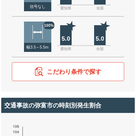
信号なし
愛知県
全国
100%
5.0
5.0
幅3.5～5.5m
愛知県
全国
こだわり条件で探す
交通事故の弥富市の時刻別発生割合