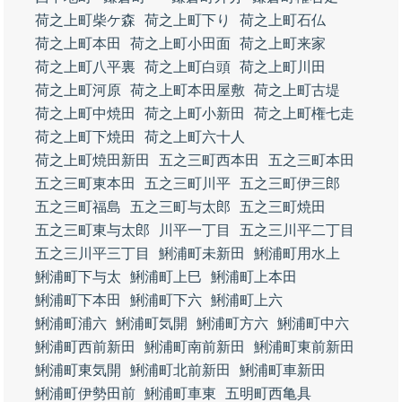
荷之上町柴ケ森
荷之上町下り
荷之上町石仏
荷之上町本田
荷之上町小田面
荷之上町来家
荷之上町八平裏
荷之上町白頭
荷之上町川田
荷之上町河原
荷之上町本田屋敷
荷之上町古堤
荷之上町中焼田
荷之上町小新田
荷之上町権七走
荷之上町下焼田
荷之上町六十人
荷之上町焼田新田
五之三町西本田
五之三町本田
五之三町東本田
五之三町川平
五之三町伊三郎
五之三町福島
五之三町与太郎
五之三町焼田
五之三町東与太郎
川平一丁目
五之三川平二丁目
五之三川平三丁目
鯏浦町未新田
鯏浦町用水上
鯏浦町下与太
鯏浦町上巳
鯏浦町上本田
鯏浦町下本田
鯏浦町下六
鯏浦町上六
鯏浦町浦六
鯏浦町気開
鯏浦町方六
鯏浦町中六
鯏浦町西前新田
鯏浦町南前新田
鯏浦町東前新田
鯏浦町東気開
鯏浦町北前新田
鯏浦町車新田
鯏浦町伊勢田前
鯏浦町車東
五明町西亀具