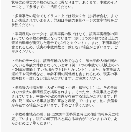
状等含め現実の事故の状況とは異なります。あくまで、事故のイメ
ージとして参考までにご活用ください。
・多重事故の場合でもイラスト上では最大２台（歩行者含む）まで
しか表現されていません。詳細は事故の個別ページの文字情報をご
参照ください。
・車両種別のデータは、該当車両の数ではなく、該当車両種別の関
わっている事故の件数となっています（例：1つの事故で2台以上の
普通自動車が衝突した場合でも1件とカウント）。また、不明車両が
含まれるため、現実の事故件数と一致しない場合がございます。ご
注意ください。
・年齢のデータは、該当年齢の人数ではなく、該当年齢人物の関わ
っている事故の件数となっています（例：1つの事故で2人以上の25
～34歳が関係している場合でも1件とカウント）。また、多重事故の
運転手や同乗者など、年齢不明の関係者も含まれるため、現実の事
故件数と一致しない場合がございます。ご注意ください。
・事故毎の損壊程度（大破・中破・小破・損害なし）は、その事故
内での最大の損壊程度が掲載されます。そのため、大破事故と表示
されていても、中破や小破の車両が存在する場合がございます。同
様に死亡者のいる事故は死亡事故と表記していますが、他に負傷者
が存在する場合がございます。予めご了承ください。
・事故発生地点の町丁目は2020年国勢調査時点の住所情報を元に推
定しています。現在の町丁目名と異なる場合がございますので、あ
らかじめご了承ください。