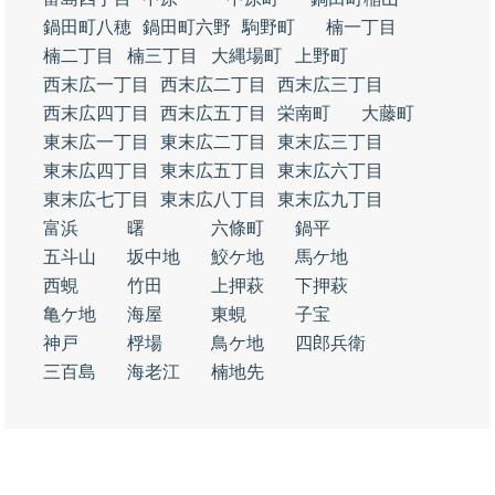
鍋田町八穂
鍋田町六野
駒野町
楠一丁目
楠二丁目
楠三丁目
大縄場町
上野町
西末広一丁目
西末広二丁目
西末広三丁目
西末広四丁目
西末広五丁目
栄南町
大藤町
東末広一丁目
東末広二丁目
東末広三丁目
東末広四丁目
東末広五丁目
東末広六丁目
東末広七丁目
東末広八丁目
東末広九丁目
富浜
曙
六條町
鍋平
五斗山
坂中地
鮫ケ地
馬ケ地
西蜆
竹田
上押萩
下押萩
亀ケ地
海屋
東蜆
子宝
神戸
桴場
鳥ケ地
四郎兵衛
三百島
海老江
楠地先