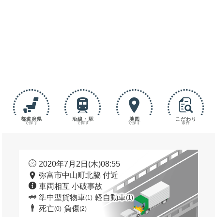
都道府県
沿線・駅
地図
こだわり
で探す
で探す
で探す
条件
2020年7月2日(木)08:55
弥富市中山町北脇 付近
車両相互 小破事故
準中型貨物車
軽自動車
(1)
(1)
死亡
負傷
(0)
(2)