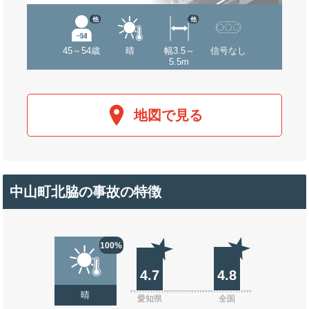
他
他
45～54歳
晴
幅3.5～
信号なし
5.5m
地図で見る
中山町北脇の事故の特徴
100%
4.7
4.8
晴
愛知県
全国