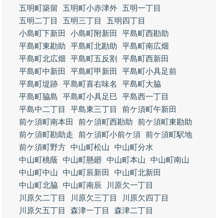
五明町築留
五明町小赤津外
五明一丁目
五明二丁目
五明三丁目
五明四丁目
小島町下新田
小島町附新田
平島町西勘助
平島町東勘助
平島町北勘助
平島町南広畑
平島町北広畑
平島町五反割
平島町西新田
平島町中新田
平島町甲新田
平島町小具足前
平島町堤跡
平島町喜右味名
平島町大脇
平島町脇島
平島町小具足巳
平島西一丁目
平島中二丁目
平島東三丁目
前ケ須町午新田
前ケ須町南本田
前ケ須町西勘助
前ケ須町東勘助
前ケ須町勘助走
前ケ須町小前ケ須
前ケ須町駅地
前ケ須町野方
中山町松山
中山町分水
中山町桃蔭
中山町懸廻
中山町本山
中山町南山
中山町中山
中山町辰新田
中山町北新田
中山町北脇
中山町南辰
川原欠一丁目
川原欠二丁目
川原欠三丁目
川原欠四丁目
川原欠五丁目
森津一丁目
森津二丁目