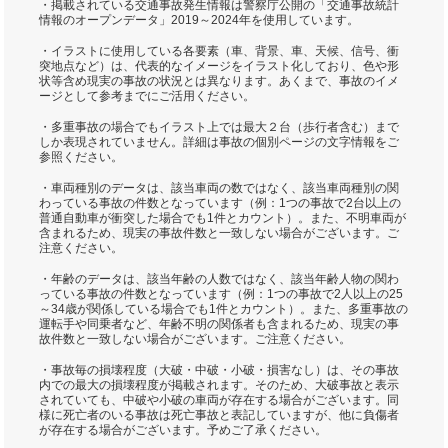
・掲載されている交通事故発生情報は警察庁公開の「交通事故統計
情報のオープンデータ」2019～2024年を使用しています。
・イラストに使用している各要素（車、背景、車、天候、信号、衝
突地点など）は、代表的なイメージをイラスト化しており、色や形
状等含め現実の事故の状況とは異なります。あくまで、事故のイメ
ージとして参考までにご活用ください。
・多重事故の場合でもイラスト上では最大２台（歩行者含む）まで
しか表現されていません。詳細は事故の個別ページの文字情報をご
参照ください。
・車両種別のデータは、該当車両の数ではなく、該当車両種別の関
わっている事故の件数となっています（例：1つの事故で2台以上の
普通自動車が衝突した場合でも1件とカウント）。また、不明車両が
含まれるため、現実の事故件数と一致しない場合がございます。ご
注意ください。
・年齢のデータは、該当年齢の人数ではなく、該当年齢人物の関わ
っている事故の件数となっています（例：1つの事故で2人以上の25
～34歳が関係している場合でも1件とカウント）。また、多重事故の
運転手や同乗者など、年齢不明の関係者も含まれるため、現実の事
故件数と一致しない場合がございます。ご注意ください。
・事故毎の損壊程度（大破・中破・小破・損害なし）は、その事故
内での最大の損壊程度が掲載されます。そのため、大破事故と表示
されていても、中破や小破の車両が存在する場合がございます。同
様に死亡者のいる事故は死亡事故と表記していますが、他に負傷者
が存在する場合がございます。予めご了承ください。