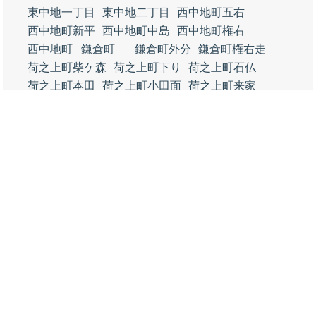
東中地一丁目
東中地二丁目
西中地町五右
西中地町新平
西中地町中島
西中地町権右
西中地町
鎌倉町
鎌倉町外分
鎌倉町権右走
荷之上町柴ケ森
荷之上町下り
荷之上町石仏
荷之上町本田
荷之上町小田面
荷之上町来家
荷之上町八平裏
荷之上町白頭
荷之上町川田
荷之上町河原
荷之上町本田屋敷
荷之上町古堤
荷之上町中焼田
荷之上町小新田
荷之上町権七走
荷之上町下焼田
荷之上町六十人
荷之上町焼田新田
五之三町西本田
五之三町本田
五之三町東本田
五之三町川平
五之三町伊三郎
五之三町福島
五之三町与太郎
五之三町焼田
五之三町東与太郎
川平一丁目
五之三川平二丁目
五之三川平三丁目
鯏浦町未新田
鯏浦町用水上
鯏浦町下与太
鯏浦町上巳
鯏浦町上本田
鯏浦町下本田
鯏浦町下六
鯏浦町上六
鯏浦町浦六
鯏浦町気開
鯏浦町方六
鯏浦町中六