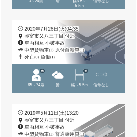
0～24歳
晴
幅3.5～
信号なし
5.5m
2020年7月28日(火)04:35
弥富市又八三丁目 付近
車両相互 小破事故
中型貨物車
原付自転車
(1)
(1)
死亡
負傷
(0)
(1)
他
他
65～74歳
曇
幅～5.5m
信号なし
2019年5月11日(土)13:20
弥富市又八三丁目 付近
車両相互 小破事故
中型貨物車
普通乗用車
(1)
(1)