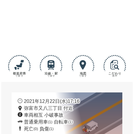
都道府県
沿線・駅
地図
こだわり
で探す
で探す
で探す
条件
2021年12月22日(水)17:16
弥富市又八三丁目 付近
車両相互 小破事故
普通乗用車
自転車
(1)
(1)
死亡
負傷
(0)
(1)