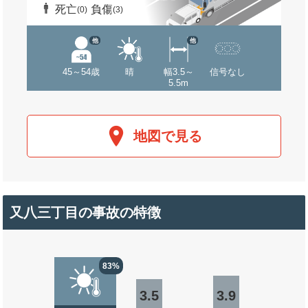
死亡
負傷
(0)
(3)
他
他
45～54歳
晴
幅3.5～
信号なし
5.5m
地図で見る
又八三丁目の事故の特徴
83%
3.5
3.9