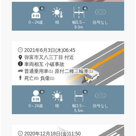
他
他
0～24歳
晴
幅5.5～
信号なし
9.0m
2021年6月3日(木)06:45
弥富市又八三丁目 付近
車両相互 小破事故
普通乗用車
原付二種二輪車
(1)
(1)
死亡
負傷
(0)
(1)
他
他
0～24歳
晴
幅3.5～
信号なし
5.5m
2020年12月18日(金)11:50