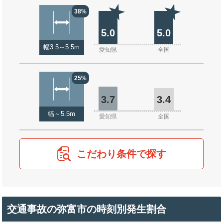
38%
5.0
5.0
幅3.5～5.5m
愛知県
全国
25%
3.7
3.4
幅～5.5m
愛知県
全国
こだわり条件で探す
交通事故の弥富市の時刻別発生割合