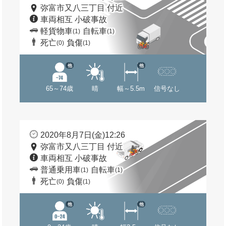
弥富市又八三丁目 付近
車両相互 小破事故
軽貨物車
自転車
(1)
(1)
死亡
負傷
(0)
(1)
他
他
65～74歳
晴
幅～5.5m
信号なし
2020年8月7日(金)12:26
弥富市又八三丁目 付近
車両相互 小破事故
普通乗用車
自転車
(1)
(1)
死亡
負傷
(0)
(1)
他
他