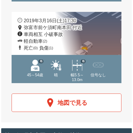
2019年3月16日(土)17:30
弥富市前ケ須町南本田 付近
車両相互 小破事故
軽自動車
(2)
死亡
負傷
(0)
(1)
他
他
45～54歳
晴
幅5.5～
信号なし
13.0m
地図で見る