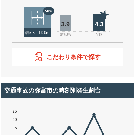
50%
3.9
4.3
幅5.5～13.0m
愛知県
全国
こだわり条件で探す
交通事故の弥富市の時刻別発生割合