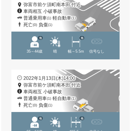
弥富市前ケ須町南本田 付近
車両相互 小破事故
普通乗用車
軽自動車
(1)
(1)
死亡
負傷
(0)
(1)
他
他
35～44歳
晴
幅～5.5m
信号なし
2022年1月13日(木)14:00
弥富市前ケ須町南本田 付近
車両相互 小破事故
普通乗用車
軽自動車
(1)
(1)
死亡
負傷
(0)
(1)
他
他