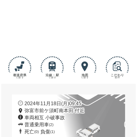
都道府県
沿線・駅
地図
こだわり
で探す
で探す
で探す
条件
2024年11月18日(月)09:45
弥富市前ケ須町南本田 付近
車両相互 小破事故
普通乗用車
(2)
死亡
負傷
(0)
(1)