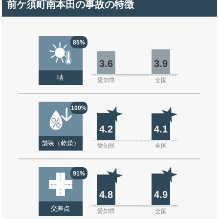
前ケ須町南本田の事故の特徴
85%
3.6
3.9
晴
愛知県
全国
100%
4.2
4.1
舗装（乾燥）
愛知県
全国
91%
4.8
4.9
交差点
愛知県
全国