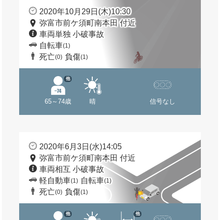
2020年10月29日(木)10:30
弥富市前ケ須町南本田 付近
車両単独 小破事故
自転車
(1)
死亡
負傷
(0)
(1)
他
65～74歳
晴
信号なし
2020年6月3日(水)14:05
弥富市前ケ須町南本田 付近
車両相互 小破事故
軽自動車
自転車
(1)
(1)
死亡
負傷
(0)
(1)
他
他