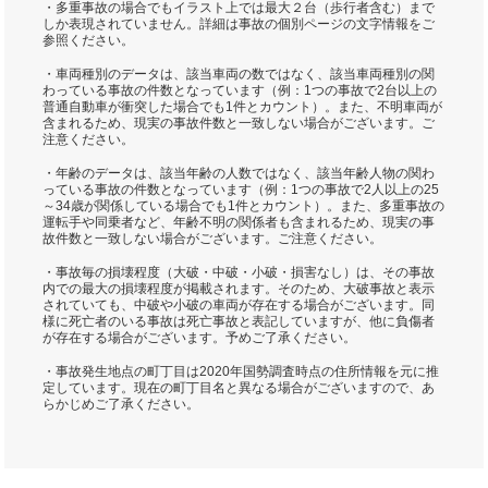
・多重事故の場合でもイラスト上では最大２台（歩行者含む）まで
しか表現されていません。詳細は事故の個別ページの文字情報をご
参照ください。
・車両種別のデータは、該当車両の数ではなく、該当車両種別の関
わっている事故の件数となっています（例：1つの事故で2台以上の
普通自動車が衝突した場合でも1件とカウント）。また、不明車両が
含まれるため、現実の事故件数と一致しない場合がございます。ご
注意ください。
・年齢のデータは、該当年齢の人数ではなく、該当年齢人物の関わ
っている事故の件数となっています（例：1つの事故で2人以上の25
～34歳が関係している場合でも1件とカウント）。また、多重事故の
運転手や同乗者など、年齢不明の関係者も含まれるため、現実の事
故件数と一致しない場合がございます。ご注意ください。
・事故毎の損壊程度（大破・中破・小破・損害なし）は、その事故
内での最大の損壊程度が掲載されます。そのため、大破事故と表示
されていても、中破や小破の車両が存在する場合がございます。同
様に死亡者のいる事故は死亡事故と表記していますが、他に負傷者
が存在する場合がございます。予めご了承ください。
・事故発生地点の町丁目は2020年国勢調査時点の住所情報を元に推
定しています。現在の町丁目名と異なる場合がございますので、あ
らかじめご了承ください。