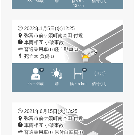
55～64歳
晴
幅5.5～
信号なし
13.0m
2022年1月5日(水)12:25
弥富市前ケ須町南本田 付近
車両相互 小破事故
普通乗用車
軽自動車
(1)
(1)
死亡
負傷
(0)
(1)
他
他
25～34歳
晴
幅～5.5m
信号なし
2021年6月15日(火)13:25
弥富市前ケ須町南本田 付近
車両相互 小破事故
普通乗用車
原付自転車
(1)
(1)