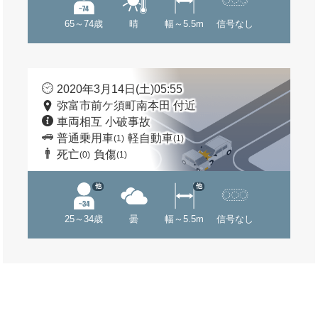
65～74歳
晴
幅～5.5m
信号なし
2020年3月14日(土)05:55
弥富市前ケ須町南本田 付近
車両相互 小破事故
普通乗用車
軽自動車
(1)
(1)
死亡
負傷
(0)
(1)
他
他
25～34歳
曇
幅～5.5m
信号なし