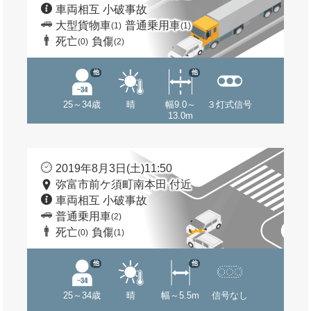
車両相互 小破事故
大型貨物車
普通乗用車
(1)
(1)
死亡
負傷
(0)
(2)
他
他
25～34歳
晴
幅9.0～
３灯式信号
13.0m
2019年8月3日(土)11:50
弥富市前ケ須町南本田 付近
車両相互 小破事故
普通乗用車
(2)
死亡
負傷
(0)
(1)
他
他
25～34歳
晴
幅～5.5m
信号なし