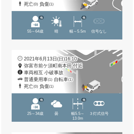
死亡
負傷
(0)
(1)
他
他
55～64歳
晴
幅～5.5m
信号なし
2021年6月13日(日)16:10
弥富市前ケ須町南本田 付近
車両相互 小破事故
普通乗用車
自転車
(1)
(1)
死亡
負傷
(0)
(1)
他
他
25～34歳
曇
幅5.5～
３灯式信号
13.0m