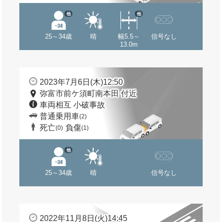
他
他
25～34歳
晴
幅5.5～
信号なし
13.0m
2023年7月6日(木)12:50
弥富市前ケ須町南本田 付近
車両相互 小破事故
普通乗用車
(2)
死亡
負傷
(0)
(1)
他
25～34歳
晴
信号なし
2022年11月8日(火)14:45