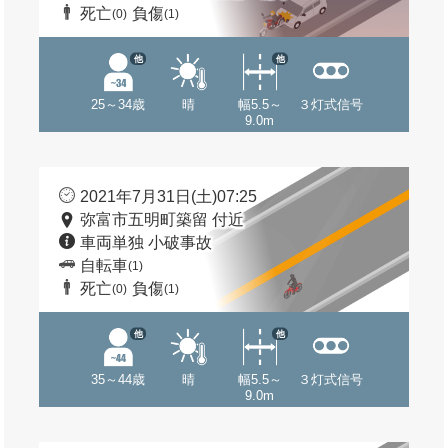
死亡
負傷
(0)
(1)
他
他
25～34歳
晴
幅5.5～
３灯式信号
9.0m
2021年7月31日(土)07:25
弥富市五明町築留 付近
車両単独 小破事故
自転車
(1)
死亡
負傷
(0)
(1)
他
他
35～44歳
晴
幅5.5～
３灯式信号
9.0m