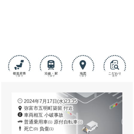
都道府県
沿線・駅
地図
こだわり
で探す
で探す
で探す
条件
2024年7月17日(水)23:35
弥富市五明町築留 付近
車両相互 小破事故
普通乗用車
原付自転車
(1)
(1)
死亡
負傷
(0)
(1)