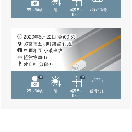
55～64歳
晴
幅5.5～
３灯式信号
9.0m
2020年5月22日(金)00:53
弥富市五明町築留 付近
車両相互 小破事故
軽貨物車
(1)
死亡
負傷
(0)
(1)
他
他
25～34歳
晴
幅5.5～
信号なし
9.0m