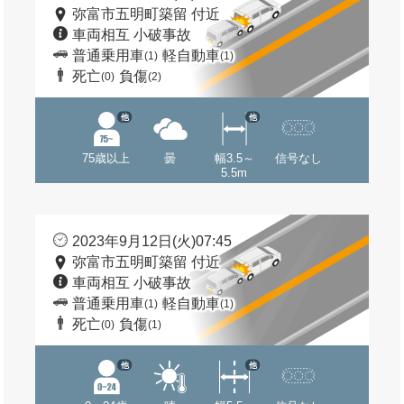
弥富市五明町築留 付近
車両相互 小破事故
普通乗用車
軽自動車
(1)
(1)
死亡
負傷
(0)
(2)
他
他
75歳以上
曇
幅3.5～
信号なし
5.5m
2023年9月12日(火)07:45
弥富市五明町築留 付近
車両相互 小破事故
普通乗用車
軽自動車
(1)
(1)
死亡
負傷
(0)
(1)
他
他