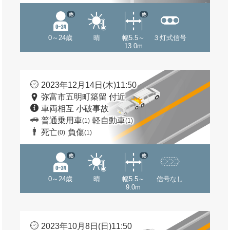
他
他
0～24歳
晴
幅5.5～
３灯式信号
13.0m
2023年12月14日(木)11:50
弥富市五明町築留 付近
車両相互 小破事故
普通乗用車
軽自動車
(1)
(1)
死亡
負傷
(0)
(1)
他
他
0～24歳
晴
幅5.5～
信号なし
9.0m
2023年10月8日(日)11:50