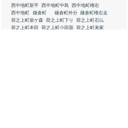
西中地町新平
西中地町中島
西中地町権右
西中地町
鎌倉町
鎌倉町外分
鎌倉町権右走
荷之上町柴ケ森
荷之上町下り
荷之上町石仏
荷之上町本田
荷之上町小田面
荷之上町来家
荷之上町八平裏
荷之上町白頭
荷之上町川田
荷之上町河原
荷之上町本田屋敷
荷之上町古堤
荷之上町中焼田
荷之上町小新田
荷之上町権七走
荷之上町下焼田
荷之上町六十人
荷之上町焼田新田
五之三町西本田
五之三町本田
五之三町東本田
五之三町川平
五之三町伊三郎
五之三町福島
五之三町与太郎
五之三町焼田
五之三町東与太郎
川平一丁目
五之三川平二丁目
五之三川平三丁目
鯏浦町未新田
鯏浦町用水上
鯏浦町下与太
鯏浦町上巳
鯏浦町上本田
鯏浦町下本田
鯏浦町下六
鯏浦町上六
鯏浦町浦六
鯏浦町気開
鯏浦町方六
鯏浦町中六
鯏浦町西前新田
鯏浦町南前新田
鯏浦町東前新田