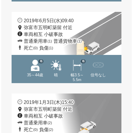
2019年6月5日(水)09:40
弥富市五明町築留 付近
車両相互 小破事故
普通乗用車
普通貨物車
(1)
(1)
死亡
負傷
(0)
(1)
他
他
35～44歳
晴
幅3.5～
信号なし
5.5m
2019年1月3日(木)15:40
弥富市五明町築留 付近
車両相互 小破事故
普通乗用車
(2)
死亡
負傷
(0)
(2)