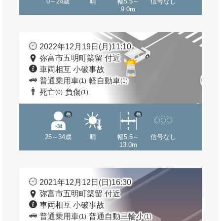
0～24歳
晴
幅5.5～
信号なし
9.0m
2022年12月19日(月)11:10
弥富市五明町築留 付近
車両相互 小破事故
普通乗用車
軽自動車
(1)
(1)
死亡
負傷
(0)
(1)
他
他
25～34歳
晴
幅5.5～
信号なし
13.0m
2021年12月12日(日)16:30
弥富市五明町築留 付近
車両相互 小破事故
普通乗用車
普通自動二輪小
(1)
(1)