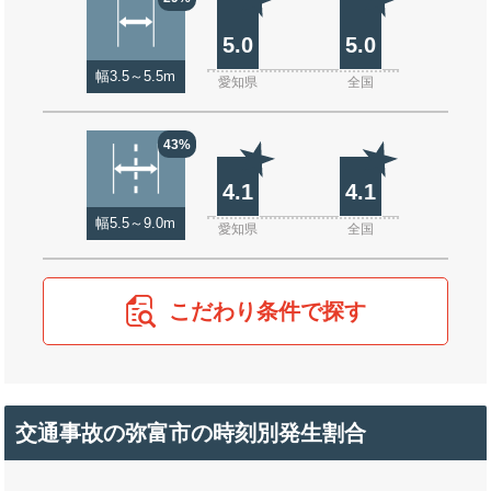
5.0
5.0
幅3.5～5.5m
愛知県
全国
43%
4.1
4.1
幅5.5～9.0m
愛知県
全国
こだわり条件で探す
交通事故の弥富市の時刻別発生割合