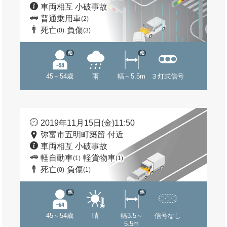
車両相互 小破事故
普通乗用車
(2)
死亡
負傷
(0)
(3)
他
他
45～54歳
雨
幅～5.5m
３灯式信号
2019年11月15日(金)11:50
弥富市五明町築留 付近
車両相互 小破事故
軽自動車
軽貨物車
(1)
(1)
死亡
負傷
(0)
(1)
他
他
45～54歳
晴
幅3.5～
信号なし
5.5m