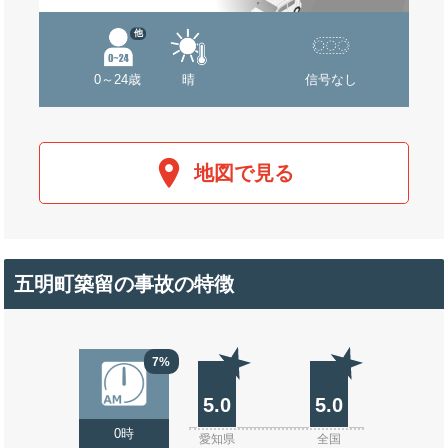
他
0～24歳
晴
信号なし
地図で見る
五明町築留の事故の特徴
7%
5.0
5.0
0時
愛知県
全国