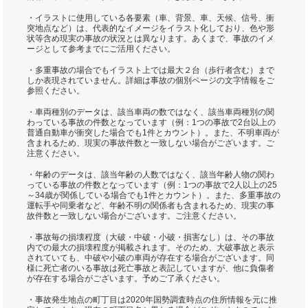
・イラストに使用している各要素（車、背景、車、天候、信号、衝
突地点など）は、代表的なイメージをイラスト化しており、色や形
状等含め現実の事故の状況とは異なります。あくまで、事故のイメ
ージとして参考までにご活用ください。
・多重事故の場合でもイラスト上では最大２台（歩行者含む）まで
しか表現されていません。詳細は事故の個別ページの文字情報をご
参照ください。
・車両種別のデータは、該当車両の数ではなく、該当車両種別の関
わっている事故の件数となっています（例：1つの事故で2台以上の
普通自動車が衝突した場合でも1件とカウント）。また、不明車両が
含まれるため、現実の事故件数と一致しない場合がございます。ご
注意ください。
・年齢のデータは、該当年齢の人数ではなく、該当年齢人物の関わ
っている事故の件数となっています（例：1つの事故で2人以上の25
～34歳が関係している場合でも1件とカウント）。また、多重事故の
運転手や同乗者など、年齢不明の関係者も含まれるため、現実の事
故件数と一致しない場合がございます。ご注意ください。
・事故毎の損壊程度（大破・中破・小破・損害なし）は、その事故
内での最大の損壊程度が掲載されます。そのため、大破事故と表示
されていても、中破や小破の車両が存在する場合がございます。同
様に死亡者のいる事故は死亡事故と表記していますが、他に負傷者
が存在する場合がございます。予めご了承ください。
・事故発生地点の町丁目は2020年国勢調査時点の住所情報を元に推