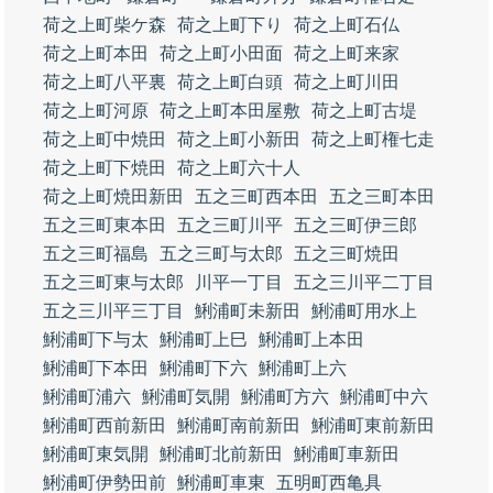
荷之上町柴ケ森
荷之上町下り
荷之上町石仏
荷之上町本田
荷之上町小田面
荷之上町来家
荷之上町八平裏
荷之上町白頭
荷之上町川田
荷之上町河原
荷之上町本田屋敷
荷之上町古堤
荷之上町中焼田
荷之上町小新田
荷之上町権七走
荷之上町下焼田
荷之上町六十人
荷之上町焼田新田
五之三町西本田
五之三町本田
五之三町東本田
五之三町川平
五之三町伊三郎
五之三町福島
五之三町与太郎
五之三町焼田
五之三町東与太郎
川平一丁目
五之三川平二丁目
五之三川平三丁目
鯏浦町未新田
鯏浦町用水上
鯏浦町下与太
鯏浦町上巳
鯏浦町上本田
鯏浦町下本田
鯏浦町下六
鯏浦町上六
鯏浦町浦六
鯏浦町気開
鯏浦町方六
鯏浦町中六
鯏浦町西前新田
鯏浦町南前新田
鯏浦町東前新田
鯏浦町東気開
鯏浦町北前新田
鯏浦町車新田
鯏浦町伊勢田前
鯏浦町車東
五明町西亀具