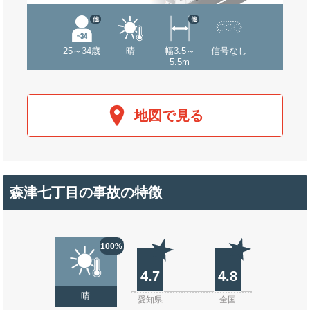
他
他
25～34歳
晴
幅3.5～
信号なし
5.5m
地図で見る
森津七丁目の事故の特徴
100%
4.7
4.8
晴
愛知県
全国