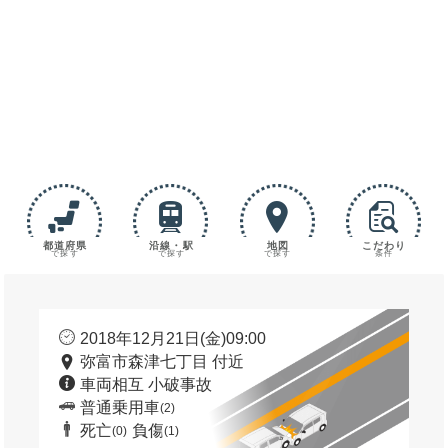
都道府県
沿線・駅
地図
こだわり
で探す
で探す
で探す
条件
2018年12月21日(金)09:00
弥富市森津七丁目 付近
車両相互 小破事故
普通乗用車
(2)
死亡
負傷
(0)
(1)