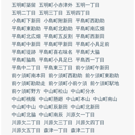
五明町築留
五明町小赤津外
五明一丁目
五明二丁目
五明三丁目
五明四丁目
小島町下新田
小島町附新田
平島町西勘助
平島町東勘助
平島町北勘助
平島町南広畑
平島町北広畑
平島町五反割
平島町西新田
平島町中新田
平島町甲新田
平島町小具足前
平島町堤跡
平島町喜右味名
平島町大脇
平島町脇島
平島町小具足巳
平島西一丁目
平島中二丁目
平島東三丁目
前ケ須町午新田
前ケ須町南本田
前ケ須町西勘助
前ケ須町東勘助
前ケ須町勘助走
前ケ須町小前ケ須
前ケ須町駅地
前ケ須町野方
中山町松山
中山町分水
中山町桃蔭
中山町懸廻
中山町本山
中山町南山
中山町中山
中山町辰新田
中山町北新田
中山町北脇
中山町南辰
川原欠一丁目
川原欠二丁目
川原欠三丁目
川原欠四丁目
川原欠五丁目
森津一丁目
森津二丁目