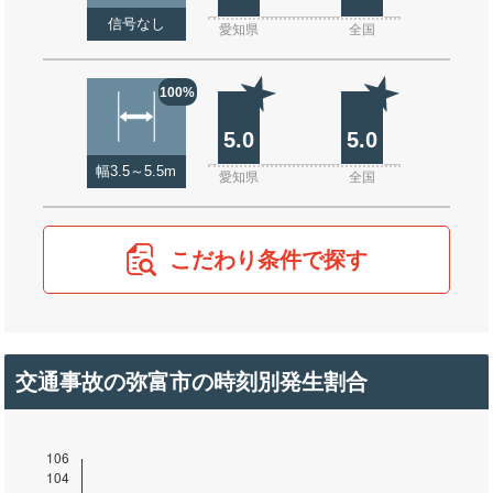
信号なし
愛知県
全国
100%
5.0
5.0
幅3.5～5.5m
愛知県
全国
こだわり条件で探す
交通事故の弥富市の時刻別発生割合