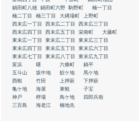
鍋田町八穂
鍋田町六野
駒野町
楠一丁目
楠二丁目
楠三丁目
大縄場町
上野町
西末広一丁目
西末広二丁目
西末広三丁目
西末広四丁目
西末広五丁目
栄南町
大藤町
東末広一丁目
東末広二丁目
東末広三丁目
東末広四丁目
東末広五丁目
東末広六丁目
東末広七丁目
東末広八丁目
東末広九丁目
富浜
曙
六條町
鍋平
五斗山
坂中地
鮫ケ地
馬ケ地
西蜆
竹田
上押萩
下押萩
亀ケ地
海屋
東蜆
子宝
神戸
桴場
鳥ケ地
四郎兵衛
三百島
海老江
楠地先