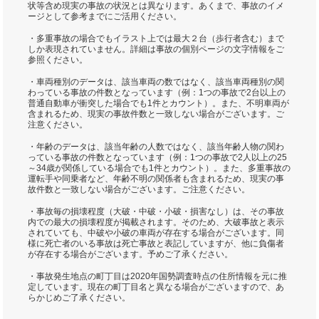
状等含め現実の事故の状況とは異なります。あくまで、事故のイメ
ージとして参考までにご活用ください。
・多重事故の場合でもイラスト上では最大２台（歩行者含む）まで
しか表現されていません。詳細は事故の個別ページの文字情報をご
参照ください。
・車両種別のデータは、該当車両の数ではなく、該当車両種別の関
わっている事故の件数となっています（例：1つの事故で2台以上の
普通自動車が衝突した場合でも1件とカウント）。また、不明車両が
含まれるため、現実の事故件数と一致しない場合がございます。ご
注意ください。
・年齢のデータは、該当年齢の人数ではなく、該当年齢人物の関わ
っている事故の件数となっています（例：1つの事故で2人以上の25
～34歳が関係している場合でも1件とカウント）。また、多重事故の
運転手や同乗者など、年齢不明の関係者も含まれるため、現実の事
故件数と一致しない場合がございます。ご注意ください。
・事故毎の損壊程度（大破・中破・小破・損害なし）は、その事故
内での最大の損壊程度が掲載されます。そのため、大破事故と表示
されていても、中破や小破の車両が存在する場合がございます。同
様に死亡者のいる事故は死亡事故と表記していますが、他に負傷者
が存在する場合がございます。予めご了承ください。
・事故発生地点の町丁目は2020年国勢調査時点の住所情報を元に推
定しています。現在の町丁目名と異なる場合がございますので、あ
らかじめご了承ください。