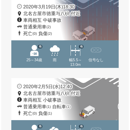
2020年3月19日(木)18:30
北名古屋市徳重与八杁 付近
車両相互 中破事故
普通乗用車
(2)
死亡
負傷
(0)
(2)
他
他
25～34歳
雨
幅5.5～
信号なし
13.0m
2020年2月5日(水)12:40
北名古屋市徳重与八杁 付近
車両相互 小破事故
普通乗用車
自転車
(1)
(1)
死亡
負傷
(0)
(1)
他
他