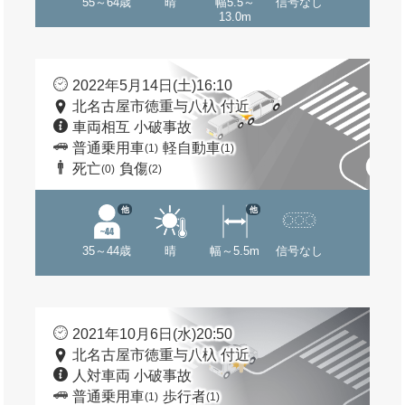
55～64歳
晴
幅5.5～
信号なし
13.0m
2022年5月14日(土)16:10
北名古屋市徳重与八杁 付近
車両相互 小破事故
普通乗用車
軽自動車
(1)
(1)
死亡
負傷
(0)
(2)
他
他
35～44歳
晴
幅～5.5m
信号なし
2021年10月6日(水)20:50
北名古屋市徳重与八杁 付近
人対車両 小破事故
普通乗用車
歩行者
(1)
(1)