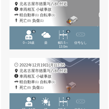
北名古屋市徳重与八杁 付近
車両相互 小破事故
軽自動車
自転車
(1)
(1)
死亡
負傷
(0)
(1)
他
他
0～24歳
曇
幅5.5～
信号なし
13.0m
2022年12月19日(月)17:35
北名古屋市徳重与八杁 付近
車両相互 小破事故
軽自動車
自転車
(1)
(1)
死亡
負傷
(0)
(1)
他
他