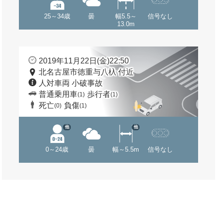
25～34歳
曇
幅5.5～
信号なし
13.0m
2019年11月22日(金)22:50
北名古屋市徳重与八杁 付近
人対車両 小破事故
普通乗用車
歩行者
(1)
(1)
死亡
負傷
(0)
(1)
他
他
0～24歳
曇
幅～5.5m
信号なし