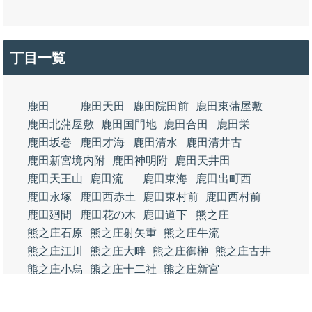
丁目一覧
鹿田
鹿田天田
鹿田院田前
鹿田東蒲屋敷
鹿田北蒲屋敷
鹿田国門地
鹿田合田
鹿田栄
鹿田坂巻
鹿田才海
鹿田清水
鹿田清井古
鹿田新宮境内附
鹿田神明附
鹿田天井田
鹿田天王山
鹿田流
鹿田東海
鹿田出町西
鹿田永塚
鹿田西赤土
鹿田東村前
鹿田西村前
鹿田廻間
鹿田花の木
鹿田道下
熊之庄
熊之庄石原
熊之庄射矢重
熊之庄牛流
熊之庄江川
熊之庄大畔
熊之庄御榊
熊之庄古井
熊之庄小烏
熊之庄十二社
熊之庄新宮
熊之庄堤下
熊之庄東出
熊之庄西出
熊之庄登り戸
熊之庄八幡
熊之庄細長