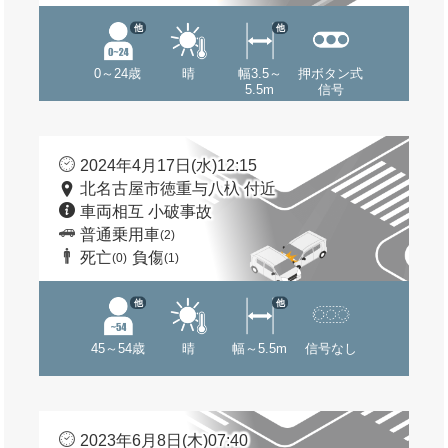
他
他
0～24歳
晴
幅3.5～
押ボタン式
5.5m
信号
2024年4月17日(水)12:15
北名古屋市徳重与八杁 付近
車両相互 小破事故
普通乗用車
(2)
死亡
負傷
(0)
(1)
他
他
45～54歳
晴
幅～5.5m
信号なし
2023年6月8日(木)07:40