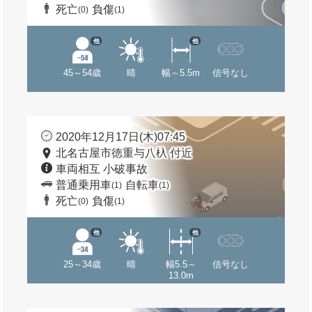
死亡
負傷
(0)
(1)
他
他
45～54歳
晴
幅～5.5m
信号なし
2020年12月17日(木)07:45
北名古屋市徳重与八杁 付近
車両相互 小破事故
普通乗用車
自転車
(1)
(1)
死亡
負傷
(0)
(1)
他
他
25～34歳
晴
幅5.5～
信号なし
13.0m