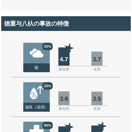
徳重与八杁の事故の特徴
30%
4.7
3.7
曇
愛知県
全国
20%
3.6
3.5
舗装（湿潤）
愛知県
全国
90%