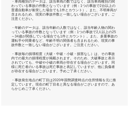
・車両種別のデータは、該当車両の数ではなく、該当車両種別の関
わっている事故の件数となっています（例：1つの事故で2台以上の
普通自動車が衝突した場合でも1件とカウント）。また、不明車両が
含まれるため、現実の事故件数と一致しない場合がございます。ご
注意ください。
・年齢のデータは、該当年齢の人数ではなく、該当年齢人物の関わ
っている事故の件数となっています（例：1つの事故で2人以上の25
～34歳が関係している場合でも1件とカウント）。また、多重事故の
運転手や同乗者など、年齢不明の関係者も含まれるため、現実の事
故件数と一致しない場合がございます。ご注意ください。
・事故毎の損壊程度（大破・中破・小破・損害なし）は、その事故
内での最大の損壊程度が掲載されます。そのため、大破事故と表示
されていても、中破や小破の車両が存在する場合がございます。同
様に死亡者のいる事故は死亡事故と表記していますが、他に負傷者
が存在する場合がございます。予めご了承ください。
・事故発生地点の町丁目は2020年国勢調査時点の住所情報を元に推
定しています。現在の町丁目名と異なる場合がございますので、あ
らかじめご了承ください。