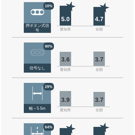
10%
5.0
4.7
押ボタン式信
愛知県
全国
号
90%
3.6
3.7
信号なし
愛知県
全国
29%
3.9
3.7
幅～5.5m
愛知県
全国
64%