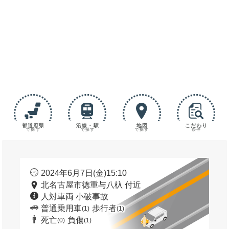
都道府県
沿線・駅
地図
こだわり
で探す
で探す
で探す
条件
2024年6月7日(金)15:10
北名古屋市徳重与八杁 付近
人対車両 小破事故
普通乗用車
歩行者
(1)
(1)
死亡
負傷
(0)
(1)