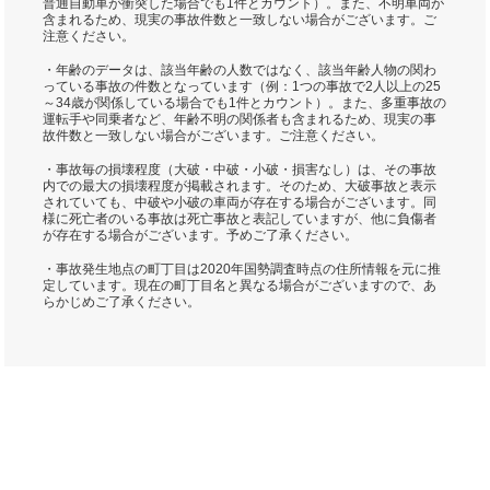
普通自動車が衝突した場合でも1件とカウント）。また、不明車両が
含まれるため、現実の事故件数と一致しない場合がございます。ご
注意ください。
・年齢のデータは、該当年齢の人数ではなく、該当年齢人物の関わ
っている事故の件数となっています（例：1つの事故で2人以上の25
～34歳が関係している場合でも1件とカウント）。また、多重事故の
運転手や同乗者など、年齢不明の関係者も含まれるため、現実の事
故件数と一致しない場合がございます。ご注意ください。
・事故毎の損壊程度（大破・中破・小破・損害なし）は、その事故
内での最大の損壊程度が掲載されます。そのため、大破事故と表示
されていても、中破や小破の車両が存在する場合がございます。同
様に死亡者のいる事故は死亡事故と表記していますが、他に負傷者
が存在する場合がございます。予めご了承ください。
・事故発生地点の町丁目は2020年国勢調査時点の住所情報を元に推
定しています。現在の町丁目名と異なる場合がございますので、あ
らかじめご了承ください。