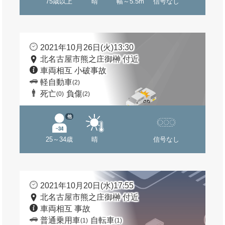
75歳以上
晴
幅～5.5m
信号なし
2021年10月26日(火)13:30
北名古屋市熊之庄御榊 付近
車両相互 小破事故
軽自動車
(2)
死亡
負傷
(0)
(2)
他
25～34歳
晴
信号なし
2021年10月20日(水)17:55
北名古屋市熊之庄御榊 付近
車両相互 事故
普通乗用車
自転車
(1)
(1)