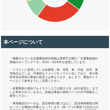
本ページについて
・掲載されている交通事故発生情報は警察庁公開の「交通事故統計
情報のオープンデータ」2019～2024年を使用しています。
・イラストに使用している各要素（車、背景、車、天候、信号、衝
突地点など）は、代表的なイメージをイラスト化しており、色や形
状等含め現実の事故の状況とは異なります。あくまで、事故のイメ
ージとして参考までにご活用ください。
・多重事故の場合でもイラスト上では最大２台（歩行者含む）まで
しか表現されていません。詳細は事故の個別ページの文字情報をご
参照ください。
・車両種別のデータは、該当車両の数ではなく、該当車両種別の関
わっている事故の件数となっています（例：1つの事故で2台以上の