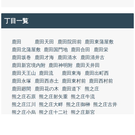
丁目一覧
鹿田
鹿田天田
鹿田院田前
鹿田東蒲屋敷
鹿田北蒲屋敷
鹿田国門地
鹿田合田
鹿田栄
鹿田坂巻
鹿田才海
鹿田清水
鹿田清井古
鹿田新宮境内附
鹿田神明附
鹿田天井田
鹿田天王山
鹿田流
鹿田東海
鹿田出町西
鹿田永塚
鹿田西赤土
鹿田東村前
鹿田西村前
鹿田廻間
鹿田花の木
鹿田道下
熊之庄
熊之庄石原
熊之庄射矢重
熊之庄牛流
熊之庄江川
熊之庄大畔
熊之庄御榊
熊之庄古井
熊之庄小烏
熊之庄十二社
熊之庄新宮
熊之庄堤下
熊之庄東出
熊之庄西出
熊之庄登り戸
熊之庄八幡
熊之庄細長