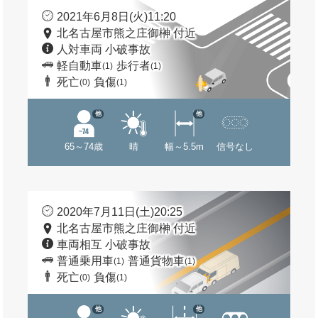
2021年6月8日(火)11:20
北名古屋市熊之庄御榊 付近
人対車両 小破事故
軽自動車
歩行者
(1)
(1)
死亡
負傷
(0)
(1)
他
他
65～74歳
晴
幅～5.5m
信号なし
2020年7月11日(土)20:25
北名古屋市熊之庄御榊 付近
車両相互 小破事故
普通乗用車
普通貨物車
(1)
(1)
死亡
負傷
(0)
(1)
他
他