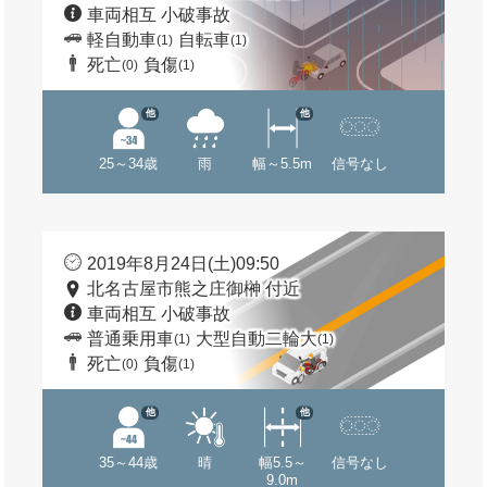
車両相互 小破事故
軽自動車
自転車
(1)
(1)
死亡
負傷
(0)
(1)
他
他
25～34歳
雨
幅～5.5m
信号なし
2019年8月24日(土)09:50
北名古屋市熊之庄御榊 付近
車両相互 小破事故
普通乗用車
大型自動二輪大
(1)
(1)
死亡
負傷
(0)
(1)
他
他
35～44歳
晴
幅5.5～
信号なし
9.0m