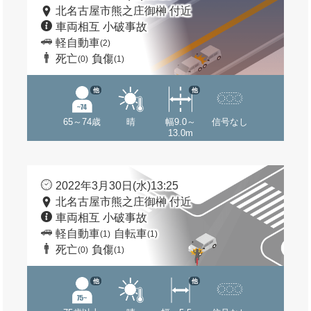
北名古屋市熊之庄御榊 付近
車両相互 小破事故
軽自動車
(2)
死亡
負傷
(0)
(1)
他
他
65～74歳
晴
幅9.0～
信号なし
13.0m
2022年3月30日(水)13:25
北名古屋市熊之庄御榊 付近
車両相互 小破事故
軽自動車
自転車
(1)
(1)
死亡
負傷
(0)
(1)
他
他