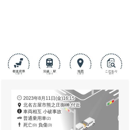
都道府県
沿線・駅
地図
こだわり
で探す
で探す
で探す
条件
2023年8月11日(金)16:15
北名古屋市熊之庄御榊 付近
車両相互 小破事故
普通乗用車
(2)
死亡
負傷
(0)
(3)