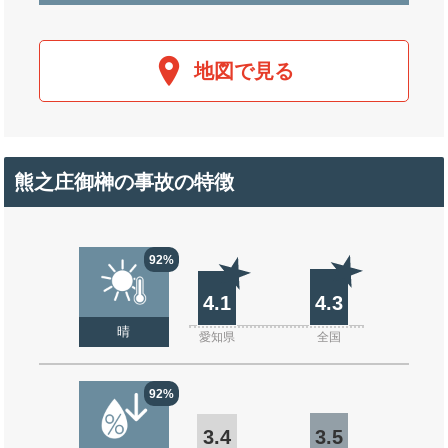
地図で見る
熊之庄御榊の事故の特徴
92%
4.1
4.3
晴
愛知県
全国
92%
3.4
3.5