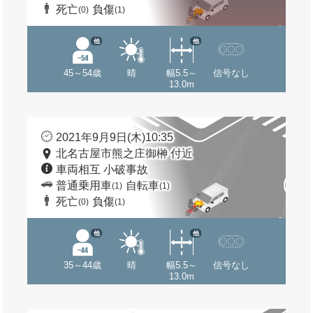
死亡
負傷
(0)
(1)
他
他
45～54歳
晴
幅5.5～
信号なし
13.0m
2021年9月9日(木)10:35
北名古屋市熊之庄御榊 付近
車両相互 小破事故
普通乗用車
自転車
(1)
(1)
死亡
負傷
(0)
(1)
他
他
35～44歳
晴
幅5.5～
信号なし
13.0m