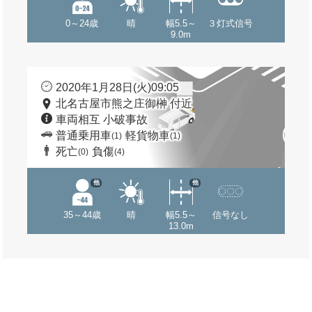
0～24歳
晴
幅5.5～
３灯式信号
9.0m
2020年1月28日(火)09:05
北名古屋市熊之庄御榊 付近
車両相互 小破事故
普通乗用車
軽貨物車
(1)
(1)
死亡
負傷
(0)
(4)
他
他
35～44歳
晴
幅5.5～
信号なし
13.0m