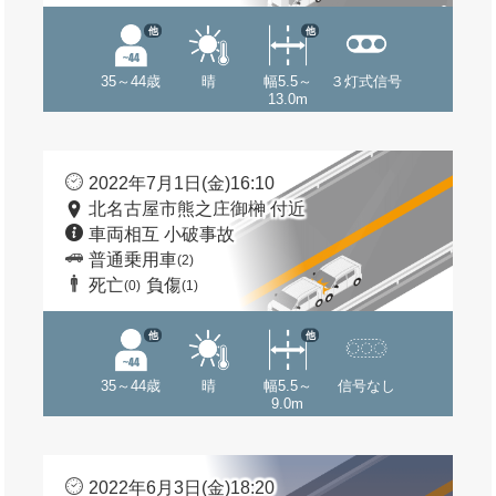
他
他
35～44歳
晴
幅5.5～
３灯式信号
13.0m
2022年7月1日(金)16:10
北名古屋市熊之庄御榊 付近
車両相互 小破事故
普通乗用車
(2)
死亡
負傷
(0)
(1)
他
他
35～44歳
晴
幅5.5～
信号なし
9.0m
2022年6月3日(金)18:20