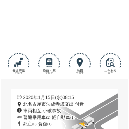
都道府県
沿線・駅
地図
こだわり
で探す
で探す
で探す
条件
2020年1月15日(水)08:15
北名古屋市法成寺戌亥出 付近
車両相互 小破事故
普通乗用車
軽自動車
(1)
(1)
死亡
負傷
(0)
(1)