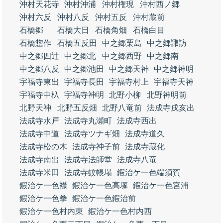
沖村天花寺
沖村沖浦
沖村権現
沖村西ノ郷
沖村六反
沖村八反
沖村五反
沖村蔵前
石橋郷
石橋大日
石橋角畑
石橋白目
石橋惣作
石橋五反田
中之郷栗島
中之郷諏訪
中之郷四辻
中之郷北
中之郷西野
中之郷南
中之郷八反
中之郷池田
中之郷天神
中之郷神明
宇福寺東出
宇福寺長田
宇福寺村上
宇福寺天神
宇福寺中杁
宇福寺神明
北野小柳
北野神明前
北野天神
北野五反畑
北野八竜前
法成寺戌亥出
法成寺水戸
法成寺丸瀬町
法成寺西出
法成寺中道
法成寺ツナギ畑
法成寺道久
法成寺松の木
法成寺神子前
法成寺蔵化
法成寺南出
法成寺法師堂
法成寺八竜
法成寺米田
法成寺蚊帳場
鍜治ケ一色端須賀
鍜治ケ一色襟
鍜治ケ一色高塚
鍜治ケ一色宮浦
鍜治ケ一色拳
鍜治ケ一色鍜治前
鍜治ケ一色村内東
鍜治ケ一色村内西