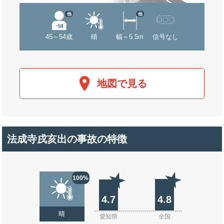
他
他
45～54歳
晴
幅～5.5m
信号なし
地図で見る
法成寺戌亥出の事故の特徴
100%
4.7
4.8
晴
愛知県
全国