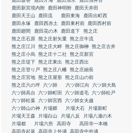
鹿田坂巻
鹿田才海
鹿田清水
鹿田清井古
鹿田新宮境内附
鹿田神明附
鹿田天井田
鹿田天王山
鹿田流
鹿田東海
鹿田出町西
鹿田永塚
鹿田西赤土
鹿田東村前
鹿田西村前
鹿田廻間
鹿田花の木
鹿田道下
熊之庄
熊之庄石原
熊之庄射矢重
熊之庄牛流
熊之庄江川
熊之庄大畔
熊之庄御榊
熊之庄古井
熊之庄小烏
熊之庄十二社
熊之庄新宮
熊之庄堤下
熊之庄東出
熊之庄西出
熊之庄登り戸
熊之庄八幡
熊之庄細長
熊之庄宮地
熊之庄屋形
熊之庄山の前
熊之庄六の坪
六ツ師
六ツ師江向
六ツ師大島
六ツ師高台
六ツ師町田
六ツ師道毛
六ツ師松戸
六ツ師松葉
六ツ師宮西
六ツ師女夫越
六ツ師山の神
片場郷
片場大石
片場新町
片場天王森
片場白山
片場八反
片場八瀬の木
片場都
片場六所
高田寺
高田寺一本橋
高田寺起返
高田寺上外浦
高田寺中外浦