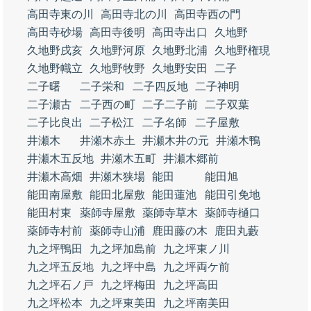
高田寺東の川
高田寺北の川
高田寺西の門
高田寺砂場
高田寺後明
高田寺出口
久地野
久地野戌亥
久地野河原
久地野北浦
久地野権現
久地野幟立
久地野牧野
久地野安田
二子
二子曙
二子栄和
二子四反地
二子神明
二子瀬古
二子西の町
二子二子前
二子双葉
二子比良出
二子松江
二子名師
二子屋敷
井瀬木
井瀬木赤土
井瀬木井の元
井瀬木鴨
井瀬木五反地
井瀬木五町
井瀬木郷前
井瀬木高畑
井瀬木狭場
能田
能田旭
能田南屋敷
能田北屋敷
能田蓮池
能田引免地
能田村東
薬師寺屋敷
薬師寺草木
薬師寺樋口
薬師寺村前
薬師寺山浦
鹿田藤の木
鹿田丸藪
九之坪鴨田
九之坪加島前
九之坪東ノ川
九之坪五反地
九之坪中島
九之坪両ケ前
九之坪石ノ戸
九之坪梅田
九之坪高田
九之坪松本
九之坪東美田
九之坪南美田