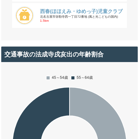
西春(ほほえみ・ゆめっ子)児童クラブ
北名古屋市弥勒寺西一丁目72番地 (風と光こどもの国内)
1.5km
交通事故の法成寺戌亥出の年齢割合