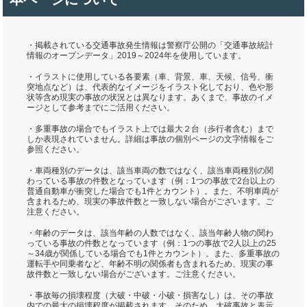
・掲載されている交通事故発生情報は警察庁公開の「交通事故統計
情報のオープンデータ」2019～2024年を使用しています。
・イラストに使用している各要素（車、背景、車、天候、信号、衝
突地点など）は、代表的なイメージをイラスト化しており、色や形
状等含め現実の事故の状況とは異なります。あくまで、事故のイメ
ージとして参考までにご活用ください。
・多重事故の場合でもイラスト上では最大２台（歩行者含む）まで
しか表現されていません。詳細は事故の個別ページの文字情報をご
参照ください。
・車両種別のデータは、該当車両の数ではなく、該当車両種別の関
わっている事故の件数となっています（例：1つの事故で2台以上の
普通自動車が衝突した場合でも1件とカウント）。また、不明車両が
含まれるため、現実の事故件数と一致しない場合がございます。ご
注意ください。
・年齢のデータは、該当年齢の人数ではなく、該当年齢人物の関わ
っている事故の件数となっています（例：1つの事故で2人以上の25
～34歳が関係している場合でも1件とカウント）。また、多重事故の
運転手や同乗者など、年齢不明の関係者も含まれるため、現実の事
故件数と一致しない場合がございます。ご注意ください。
・事故毎の損壊程度（大破・中破・小破・損害なし）は、その事故
内での最大の損壊程度が掲載されます。そのため、大破事故と表示