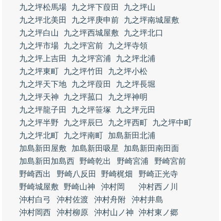
九之坪松馬場
九之坪下葭田
九之坪山
九之坪北美田
九之坪庚申前
九之坪南城屋敷
九之坪白山
九之坪西城屋敷
九之坪北口
九之坪市場
九之坪宮前
九之坪寺領
九之坪上吉田
九之坪宮浦
九之坪北浦
九之坪東町
九之坪竹田
九之坪小松
九之坪天下地
九之坪葭田
九之坪長堀
九之坪天神
九之坪菰口
九之坪神明
九之坪龍子田
九之坪笹塚
九之坪元田
九之坪半野
九之坪辰巳
九之坪西町
九之坪中町
九之坪北町
九之坪南町
加島新田北浦
加島新田屋敷
加島新田吸星
加島新田南田面
加島新田加島西
野崎乾出
野崎宮浦
野崎宮前
野崎西出
野崎八反田
野崎梶畑
野崎正光寺
野崎城屋敷
野崎山神
沖村岡
沖村西ノ川
沖村白弓
沖村佐渡
沖村舟附
沖村井島
沖村岡西
沖村柳原
沖村山ノ神
沖村東ノ郷