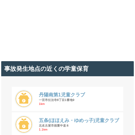
事故発生地点の近くの学童保育
丹陽南第1児童クラブ
一宮市伝法寺8丁目1番地9
1km
五条(ほほえみ・ゆめっ子)児童クラブ
北名古屋市徳重中道８
1.1km