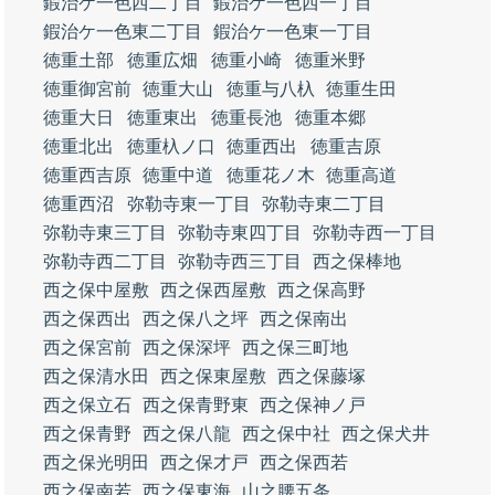
鍜治ケ一色西二丁目
鍜治ケ一色西一丁目
鍜治ケ一色東二丁目
鍜治ケ一色東一丁目
徳重土部
徳重広畑
徳重小崎
徳重米野
徳重御宮前
徳重大山
徳重与八杁
徳重生田
徳重大日
徳重東出
徳重長池
徳重本郷
徳重北出
徳重杁ノ口
徳重西出
徳重吉原
徳重西吉原
徳重中道
徳重花ノ木
徳重高道
徳重西沼
弥勒寺東一丁目
弥勒寺東二丁目
弥勒寺東三丁目
弥勒寺東四丁目
弥勒寺西一丁目
弥勒寺西二丁目
弥勒寺西三丁目
西之保棒地
西之保中屋敷
西之保西屋敷
西之保高野
西之保西出
西之保八之坪
西之保南出
西之保宮前
西之保深坪
西之保三町地
西之保清水田
西之保東屋敷
西之保藤塚
西之保立石
西之保青野東
西之保神ノ戸
西之保青野
西之保八龍
西之保中社
西之保犬井
西之保光明田
西之保才戸
西之保西若
西之保南若
西之保東海
山之腰五条