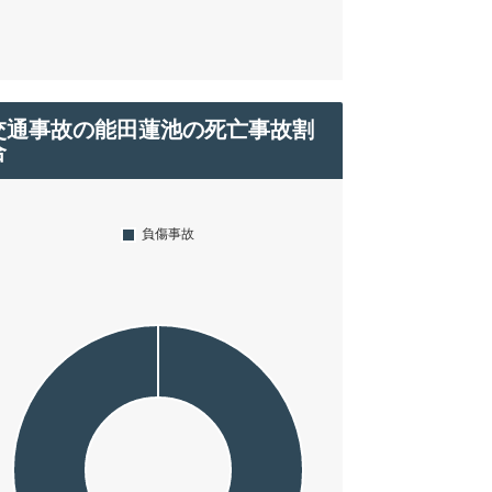
交通事故の能田蓮池の死亡事故割
合