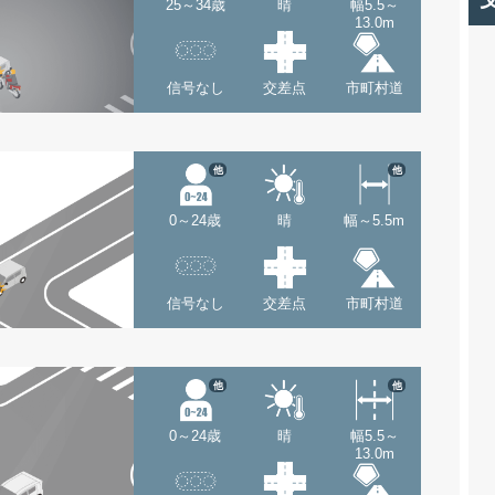
25～34歳
晴
幅5.5～
13.0m
信号なし
交差点
市町村道
他
他
0～24歳
晴
幅～5.5m
信号なし
交差点
市町村道
他
他
0～24歳
晴
幅5.5～
13.0m