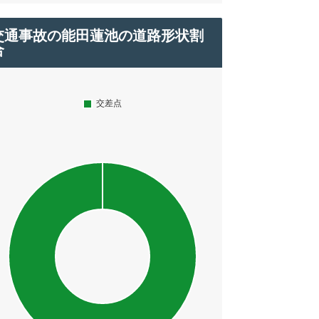
交通事故の能田蓮池の道路形状割
合