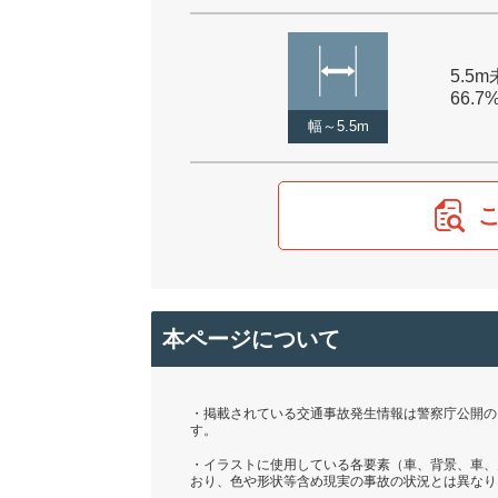
5.5m
66.7
幅～5.5m
本ページについて
・掲載されている交通事故発生情報は警察庁公開の「
す。
・イラストに使用している各要素（車、背景、車、
おり、色や形状等含め現実の事故の状況とは異なり