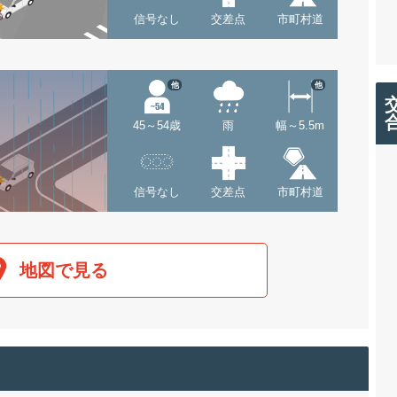
信号なし
交差点
市町村道
他
他
45～54歳
雨
幅～5.5m
信号なし
交差点
市町村道
地図で見る