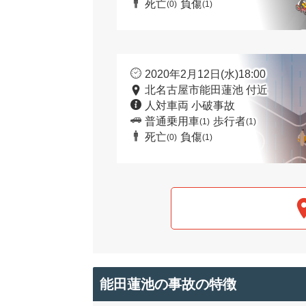
死亡
負傷
(0)
(1)
2020年2月12日(水)18:00
北名古屋市能田蓮池 付近
人対車両 小破事故
普通乗用車
歩行者
(1)
(1)
死亡
負傷
(0)
(1)
能田蓮池の事故の特徴