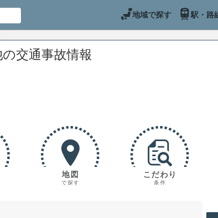
地域で探す
駅・路
池の交通事故情報
地図
こだわり
で探す
条件