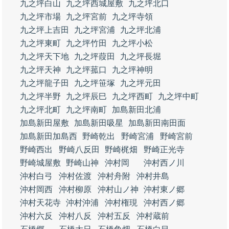
九之坪白山
九之坪西城屋敷
九之坪北口
九之坪市場
九之坪宮前
九之坪寺領
九之坪上吉田
九之坪宮浦
九之坪北浦
九之坪東町
九之坪竹田
九之坪小松
九之坪天下地
九之坪葭田
九之坪長堀
九之坪天神
九之坪菰口
九之坪神明
九之坪龍子田
九之坪笹塚
九之坪元田
九之坪半野
九之坪辰巳
九之坪西町
九之坪中町
九之坪北町
九之坪南町
加島新田北浦
加島新田屋敷
加島新田吸星
加島新田南田面
加島新田加島西
野崎乾出
野崎宮浦
野崎宮前
野崎西出
野崎八反田
野崎梶畑
野崎正光寺
野崎城屋敷
野崎山神
沖村岡
沖村西ノ川
沖村白弓
沖村佐渡
沖村舟附
沖村井島
沖村岡西
沖村柳原
沖村山ノ神
沖村東ノ郷
沖村天花寺
沖村沖浦
沖村権現
沖村西ノ郷
沖村六反
沖村八反
沖村五反
沖村蔵前