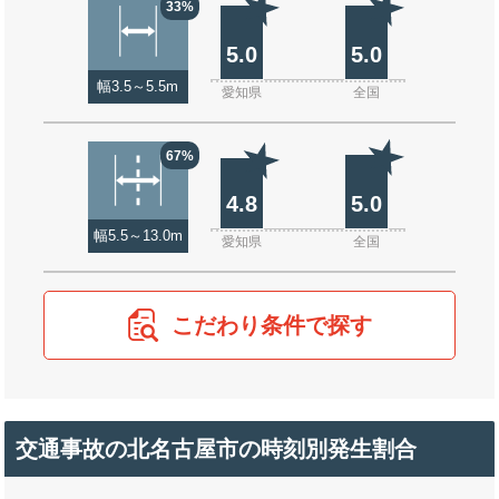
33%
5.0
5.0
幅3.5～5.5m
愛知県
全国
67%
4.8
5.0
幅5.5～13.0m
愛知県
全国
こだわり条件で探す
交通事故の北名古屋市の時刻別発生割合