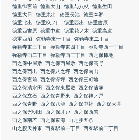
徳重御宮前
徳重大山
徳重与八杁
徳重生田
徳重大日
徳重東出
徳重長池
徳重本郷
徳重北出
徳重杁ノ口
徳重西出
徳重吉原
徳重西吉原
徳重中道
徳重花ノ木
徳重高道
徳重西沼
弥勒寺東一丁目
弥勒寺東二丁目
弥勒寺東三丁目
弥勒寺東四丁目
弥勒寺西一丁目
弥勒寺西二丁目
弥勒寺西三丁目
西之保棒地
西之保中屋敷
西之保西屋敷
西之保高野
西之保西出
西之保八之坪
西之保南出
西之保宮前
西之保深坪
西之保三町地
西之保清水田
西之保東屋敷
西之保藤塚
西之保立石
西之保青野東
西之保神ノ戸
西之保青野
西之保八龍
西之保中社
西之保犬井
西之保光明田
西之保才戸
西之保西若
西之保南若
西之保東海
山之腰五条
山之腰天神東
西春駅前一丁目
西春駅前二丁目