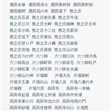
鹿田永塚
鹿田西赤土
鹿田東村前
鹿田西村前
鹿田廻間
鹿田花の木
鹿田道下
熊之庄
熊之庄石原
熊之庄射矢重
熊之庄牛流
熊之庄江川
熊之庄大畔
熊之庄御榊
熊之庄古井
熊之庄小烏
熊之庄十二社
熊之庄新宮
熊之庄堤下
熊之庄東出
熊之庄西出
熊之庄登り戸
熊之庄八幡
熊之庄細長
熊之庄宮地
熊之庄屋形
熊之庄山の前
熊之庄六の坪
六ツ師
六ツ師江向
六ツ師大島
六ツ師高台
六ツ師町田
六ツ師道毛
六ツ師松戸
六ツ師松葉
六ツ師宮西
六ツ師女夫越
六ツ師山の神
片場郷
片場大石
片場新町
片場天王森
片場白山
片場八反
片場八瀬の木
片場都
片場六所
高田寺
高田寺一本橋
高田寺起返
高田寺上外浦
高田寺中外浦
高田寺東の川
高田寺北の川
高田寺西の門
高田寺砂場
高田寺後明
高田寺出口
久地野