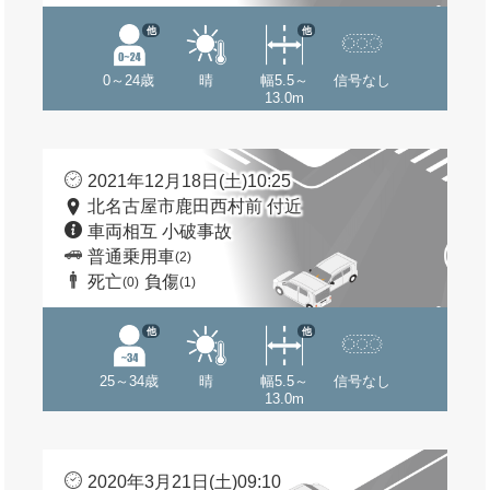
他
他
0～24歳
晴
幅5.5～
信号なし
13.0m
2021年12月18日(土)10:25
北名古屋市鹿田西村前 付近
車両相互 小破事故
普通乗用車
(2)
死亡
負傷
(0)
(1)
他
他
25～34歳
晴
幅5.5～
信号なし
13.0m
2020年3月21日(土)09:10