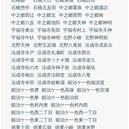
石橋郷
石橋大日
石橋角畑
石橋白目
石橋惣作
石橋五反田
中之郷栗島
中之郷諏訪
中之郷四辻
中之郷北
中之郷西野
中之郷南
中之郷八反
中之郷池田
中之郷天神
中之郷神明
宇福寺東出
宇福寺長田
宇福寺村上
宇福寺天神
宇福寺中杁
宇福寺神明
北野小柳
北野神明前
北野天神
北野五反畑
北野八竜前
法成寺戌亥出
法成寺水戸
法成寺丸瀬町
法成寺西出
法成寺中道
法成寺ツナギ畑
法成寺道久
法成寺松の木
法成寺神子前
法成寺蔵化
法成寺南出
法成寺法師堂
法成寺八竜
法成寺米田
法成寺蚊帳場
鍜治ケ一色端須賀
鍜治ケ一色襟
鍜治ケ一色高塚
鍜治ケ一色宮浦
鍜治ケ一色拳
鍜治ケ一色鍜治前
鍜治ケ一色村内東
鍜治ケ一色村内西
鍜治ケ一色西二丁目
鍜治ケ一色西一丁目
鍜治ケ一色東二丁目
鍜治ケ一色東一丁目
徳重土部
徳重広畑
徳重小崎
徳重米野