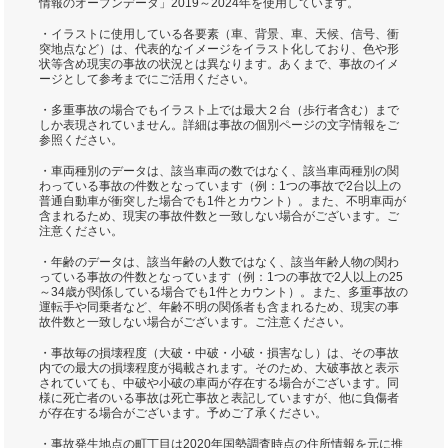
情報のオープンデータ」2019～2024年を使用しています。
・イラストに使用している各要素（車、背景、車、天候、信号、衝
突地点など）は、代表的なイメージをイラスト化しており、色や形
状等含め現実の事故の状況とは異なります。あくまで、事故のイメ
ージとして参考までにご活用ください。
・多重事故の場合でもイラスト上では最大２台（歩行者含む）まで
しか表現されていません。詳細は事故の個別ページの文字情報をご
参照ください。
・車両種別のデータは、該当車両の数ではなく、該当車両種別の関
わっている事故の件数となっています（例：1つの事故で2台以上の
普通自動車が衝突した場合でも1件とカウント）。また、不明車両が
含まれるため、現実の事故件数と一致しない場合がございます。ご
注意ください。
・年齢のデータは、該当年齢の人数ではなく、該当年齢人物の関わ
っている事故の件数となっています（例：1つの事故で2人以上の25
～34歳が関係している場合でも1件とカウント）。また、多重事故の
運転手や同乗者など、年齢不明の関係者も含まれるため、現実の事
故件数と一致しない場合がございます。ご注意ください。
・事故毎の損壊程度（大破・中破・小破・損害なし）は、その事故
内での最大の損壊程度が掲載されます。そのため、大破事故と表示
されていても、中破や小破の車両が存在する場合がございます。同
様に死亡者のいる事故は死亡事故と表記していますが、他に負傷者
が存在する場合がございます。予めご了承ください。
・事故発生地点の町丁目は2020年国勢調査時点の住所情報を元に推