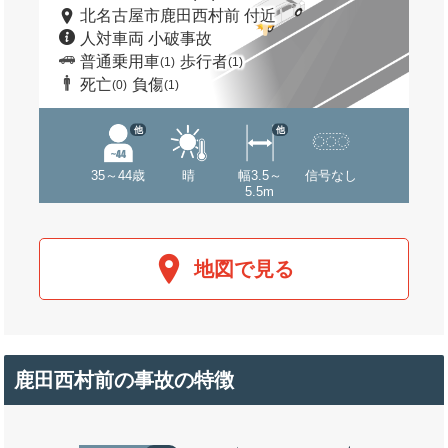
北名古屋市鹿田西村前 付近
人対車両 小破事故
普通乗用車
歩行者
(1)
(1)
死亡
負傷
(0)
(1)
他
他
35～44歳
晴
幅3.5～
信号なし
5.5m
地図で見る
鹿田西村前の事故の特徴