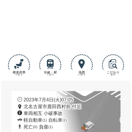
都道府県
沿線・駅
地図
こだわり
で探す
で探す
で探す
条件
2023年7月4日(火)07:05
北名古屋市鹿田西村前 付近
車両相互 小破事故
軽自動車
自転車
(1)
(1)
死亡
負傷
(0)
(1)