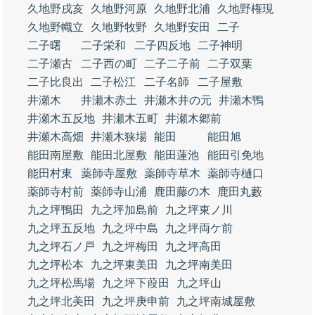
久地野戌亥
久地野河原
久地野北浦
久地野権現
久地野幟立
久地野牧野
久地野安田
二子
二子曙
二子栄和
二子四反地
二子神明
二子瀬古
二子西の町
二子二子前
二子双葉
二子比良出
二子松江
二子名師
二子屋敷
井瀬木
井瀬木赤土
井瀬木井の元
井瀬木鴨
井瀬木五反地
井瀬木五町
井瀬木郷前
井瀬木高畑
井瀬木狭場
能田
能田旭
能田南屋敷
能田北屋敷
能田蓮池
能田引免地
能田村東
薬師寺屋敷
薬師寺草木
薬師寺樋口
薬師寺村前
薬師寺山浦
鹿田藤の木
鹿田丸藪
九之坪鴨田
九之坪加島前
九之坪東ノ川
九之坪五反地
九之坪中島
九之坪両ケ前
九之坪石ノ戸
九之坪梅田
九之坪高田
九之坪松本
九之坪東美田
九之坪南美田
九之坪松馬場
九之坪下葭田
九之坪山
九之坪北美田
九之坪庚申前
九之坪南城屋敷