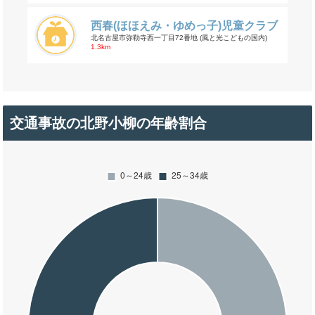
西春(ほほえみ・ゆめっ子)児童クラブ
北名古屋市弥勒寺西一丁目72番地 (風と光こどもの国内)
1.3km
交通事故の北野小柳の年齢割合