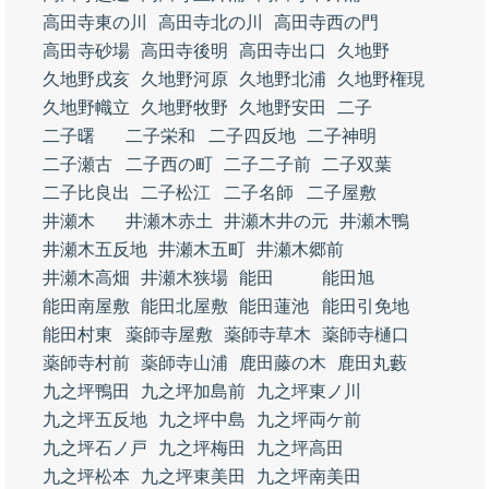
高田寺東の川
高田寺北の川
高田寺西の門
高田寺砂場
高田寺後明
高田寺出口
久地野
久地野戌亥
久地野河原
久地野北浦
久地野権現
久地野幟立
久地野牧野
久地野安田
二子
二子曙
二子栄和
二子四反地
二子神明
二子瀬古
二子西の町
二子二子前
二子双葉
二子比良出
二子松江
二子名師
二子屋敷
井瀬木
井瀬木赤土
井瀬木井の元
井瀬木鴨
井瀬木五反地
井瀬木五町
井瀬木郷前
井瀬木高畑
井瀬木狭場
能田
能田旭
能田南屋敷
能田北屋敷
能田蓮池
能田引免地
能田村東
薬師寺屋敷
薬師寺草木
薬師寺樋口
薬師寺村前
薬師寺山浦
鹿田藤の木
鹿田丸藪
九之坪鴨田
九之坪加島前
九之坪東ノ川
九之坪五反地
九之坪中島
九之坪両ケ前
九之坪石ノ戸
九之坪梅田
九之坪高田
九之坪松本
九之坪東美田
九之坪南美田