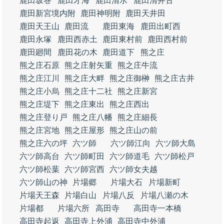
鹿田坂巻
鹿田才海
鹿田清水
鹿田清井古
鹿田新宮境内附
鹿田神明附
鹿田天井田
鹿田天王山
鹿田流
鹿田東海
鹿田出町西
鹿田永塚
鹿田西赤土
鹿田東村前
鹿田西村前
鹿田廻間
鹿田花の木
鹿田道下
熊之庄
熊之庄石原
熊之庄射矢重
熊之庄牛流
熊之庄江川
熊之庄大畔
熊之庄御榊
熊之庄古井
熊之庄小烏
熊之庄十二社
熊之庄新宮
熊之庄堤下
熊之庄東出
熊之庄西出
熊之庄登り戸
熊之庄八幡
熊之庄細長
熊之庄宮地
熊之庄屋形
熊之庄山の前
熊之庄六の坪
六ツ師
六ツ師江向
六ツ師大島
六ツ師高台
六ツ師町田
六ツ師道毛
六ツ師松戸
六ツ師松葉
六ツ師宮西
六ツ師女夫越
六ツ師山の神
片場郷
片場大石
片場新町
片場天王森
片場白山
片場八反
片場八瀬の木
片場都
片場六所
高田寺
高田寺一本橋
高田寺起返
高田寺上外浦
高田寺中外浦