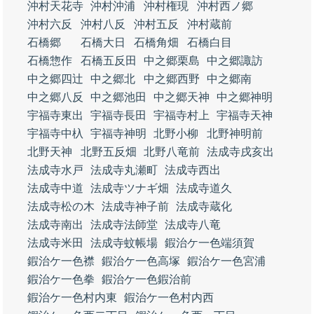
沖村天花寺
沖村沖浦
沖村権現
沖村西ノ郷
沖村六反
沖村八反
沖村五反
沖村蔵前
石橋郷
石橋大日
石橋角畑
石橋白目
石橋惣作
石橋五反田
中之郷栗島
中之郷諏訪
中之郷四辻
中之郷北
中之郷西野
中之郷南
中之郷八反
中之郷池田
中之郷天神
中之郷神明
宇福寺東出
宇福寺長田
宇福寺村上
宇福寺天神
宇福寺中杁
宇福寺神明
北野小柳
北野神明前
北野天神
北野五反畑
北野八竜前
法成寺戌亥出
法成寺水戸
法成寺丸瀬町
法成寺西出
法成寺中道
法成寺ツナギ畑
法成寺道久
法成寺松の木
法成寺神子前
法成寺蔵化
法成寺南出
法成寺法師堂
法成寺八竜
法成寺米田
法成寺蚊帳場
鍜治ケ一色端須賀
鍜治ケ一色襟
鍜治ケ一色高塚
鍜治ケ一色宮浦
鍜治ケ一色拳
鍜治ケ一色鍜治前
鍜治ケ一色村内東
鍜治ケ一色村内西