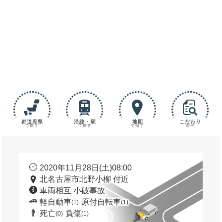
都道府県
沿線・駅
地図
こだわり
で探す
で探す
で探す
条件
2020年11月28日(土)08:00
北名古屋市北野小柳 付近
車両相互 小破事故
軽自動車
原付自転車
(1)
(1)
死亡
負傷
(0)
(1)