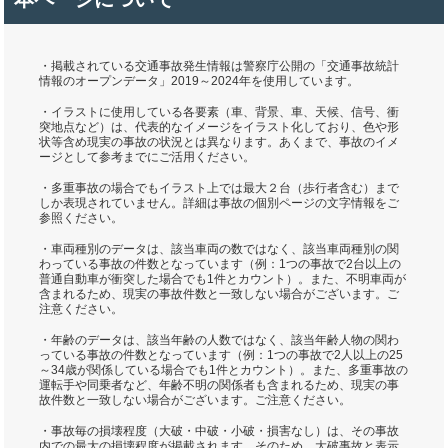
・掲載されている交通事故発生情報は警察庁公開の「交通事故統計
情報のオープンデータ」2019～2024年を使用しています。
・イラストに使用している各要素（車、背景、車、天候、信号、衝
突地点など）は、代表的なイメージをイラスト化しており、色や形
状等含め現実の事故の状況とは異なります。あくまで、事故のイメ
ージとして参考までにご活用ください。
・多重事故の場合でもイラスト上では最大２台（歩行者含む）まで
しか表現されていません。詳細は事故の個別ページの文字情報をご
参照ください。
・車両種別のデータは、該当車両の数ではなく、該当車両種別の関
わっている事故の件数となっています（例：1つの事故で2台以上の
普通自動車が衝突した場合でも1件とカウント）。また、不明車両が
含まれるため、現実の事故件数と一致しない場合がございます。ご
注意ください。
・年齢のデータは、該当年齢の人数ではなく、該当年齢人物の関わ
っている事故の件数となっています（例：1つの事故で2人以上の25
～34歳が関係している場合でも1件とカウント）。また、多重事故の
運転手や同乗者など、年齢不明の関係者も含まれるため、現実の事
故件数と一致しない場合がございます。ご注意ください。
・事故毎の損壊程度（大破・中破・小破・損害なし）は、その事故
内での最大の損壊程度が掲載されます。そのため、大破事故と表示