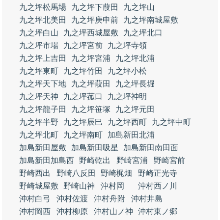
九之坪松馬場
九之坪下葭田
九之坪山
九之坪北美田
九之坪庚申前
九之坪南城屋敷
九之坪白山
九之坪西城屋敷
九之坪北口
九之坪市場
九之坪宮前
九之坪寺領
九之坪上吉田
九之坪宮浦
九之坪北浦
九之坪東町
九之坪竹田
九之坪小松
九之坪天下地
九之坪葭田
九之坪長堀
九之坪天神
九之坪菰口
九之坪神明
九之坪龍子田
九之坪笹塚
九之坪元田
九之坪半野
九之坪辰巳
九之坪西町
九之坪中町
九之坪北町
九之坪南町
加島新田北浦
加島新田屋敷
加島新田吸星
加島新田南田面
加島新田加島西
野崎乾出
野崎宮浦
野崎宮前
野崎西出
野崎八反田
野崎梶畑
野崎正光寺
野崎城屋敷
野崎山神
沖村岡
沖村西ノ川
沖村白弓
沖村佐渡
沖村舟附
沖村井島
沖村岡西
沖村柳原
沖村山ノ神
沖村東ノ郷