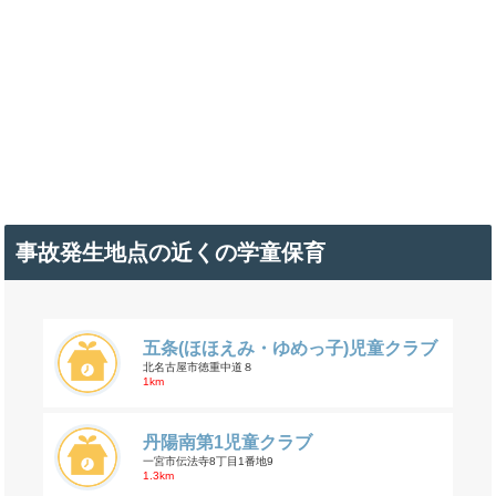
事故発生地点の近くの学童保育
五条(ほほえみ・ゆめっ子)児童クラブ
北名古屋市徳重中道８
1km
丹陽南第1児童クラブ
一宮市伝法寺8丁目1番地9
1.3km