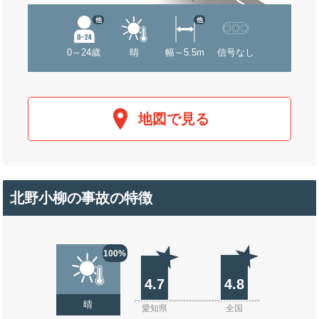
他
他
0～24歳
晴
幅～5.5m
信号なし
地図で見る
北野小柳の事故の特徴
100%
4.7
4.8
晴
愛知県
全国