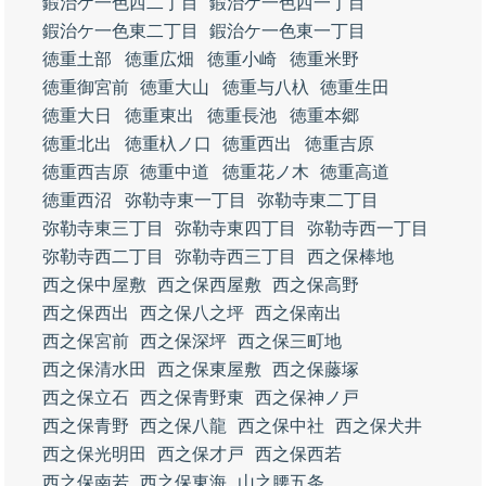
鍜治ケ一色西二丁目
鍜治ケ一色西一丁目
鍜治ケ一色東二丁目
鍜治ケ一色東一丁目
徳重土部
徳重広畑
徳重小崎
徳重米野
徳重御宮前
徳重大山
徳重与八杁
徳重生田
徳重大日
徳重東出
徳重長池
徳重本郷
徳重北出
徳重杁ノ口
徳重西出
徳重吉原
徳重西吉原
徳重中道
徳重花ノ木
徳重高道
徳重西沼
弥勒寺東一丁目
弥勒寺東二丁目
弥勒寺東三丁目
弥勒寺東四丁目
弥勒寺西一丁目
弥勒寺西二丁目
弥勒寺西三丁目
西之保棒地
西之保中屋敷
西之保西屋敷
西之保高野
西之保西出
西之保八之坪
西之保南出
西之保宮前
西之保深坪
西之保三町地
西之保清水田
西之保東屋敷
西之保藤塚
西之保立石
西之保青野東
西之保神ノ戸
西之保青野
西之保八龍
西之保中社
西之保犬井
西之保光明田
西之保才戸
西之保西若
西之保南若
西之保東海
山之腰五条