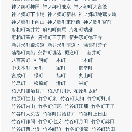
神ノ郷町柿田
神ノ郷町兼京
神ノ郷町大宮後
神ノ郷町下市場
神ノ郷町新林
神ノ郷町地蔵ヶ崎
神ノ郷町下向山
神ノ郷町東門前
神ノ郷町宮前
府相町新井前
府相町御馬
府相町端廻
府相町暮古
府相町三丁目
新井形町徳正寺
新井形町殿海道
新井形町前道下
蒲郡町荒子
蒲郡町貴船
蒲郡町堀込
掘込町
新井町
八百富町
神明町
本町
上本町
中央本町
元町
宝町
御幸町
宮成町
緑町
旭町
丸山町
竹島町
松原町
港町
栄町
柏原町加治替戸
柏原町川原
柏原町坂野
柏原町堂山
竹谷町泉
竹谷町犬飼
竹谷町野川
竹谷町内山
竹谷町江尻
竹谷町江畑
竹谷町王子
竹谷町大久古
竹谷町鍛治替戸
竹谷町上日山
竹谷町作間
竹谷町七反
竹谷町月田
竹谷町錦田
竹谷町西ノ浜
竹谷町迫
竹谷町浜家
竹谷町浜田