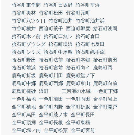
竹谷町東作間
竹谷町日坂野
竹谷町前浜
竹谷町奥林
竹谷町松田
竹谷町元町
竹谷町八ツケ口
竹谷町油井
竹谷町油井浜
竹谷町横井
西迫町荒子
西迫町郷度
拾石町浅岡
拾石町木ノ前
拾石町口無シ
拾石町倉田
拾石町ゾウシダ
拾石町塩浜
拾石町七反田
拾石町シミズ
拾石町中屋敷
拾石町縄手添
拾石町野田
拾石町法前
拾石町本郷
拾石町前田
拾石町前浜
拾石町宮前
拾石町向イ
鹿島町岡
鹿島町折坂
鹿島町川田
鹿島町堂ノ下
鹿島町中郷
鹿島町西郷
鹿島町東山
鹿島町向前
鹿島町横砂
浜町
三河港の水域
一色町下郷
一色町福地
一色町前田
一色町向田
金平町岩上
金平町植地
金平町内野
金平町折坂
金平町開戸
金平町烏田
金平町茶ノ木
金平町長田
金平町頂拝
金平町長根
金平町東橋
金平町堀ノ内
金平町松葉
金平町宮前