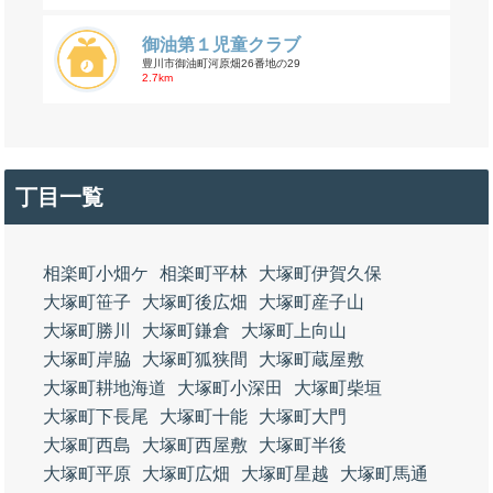
御油第１児童クラブ
豊川市御油町河原畑26番地の29
2.7km
丁目一覧
相楽町小畑ケ
相楽町平林
大塚町伊賀久保
大塚町笹子
大塚町後広畑
大塚町産子山
大塚町勝川
大塚町鎌倉
大塚町上向山
大塚町岸脇
大塚町狐狭間
大塚町蔵屋敷
大塚町耕地海道
大塚町小深田
大塚町柴垣
大塚町下長尾
大塚町十能
大塚町大門
大塚町西島
大塚町西屋敷
大塚町半後
大塚町平原
大塚町広畑
大塚町星越
大塚町馬通