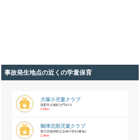
事故発生地点の近くの学童保育
大塚小児童クラブ
蒲郡市大塚町大門42-5
1.6km
御津北部児童クラブ
豊川市御津町広石神子田54番地1
1.9km