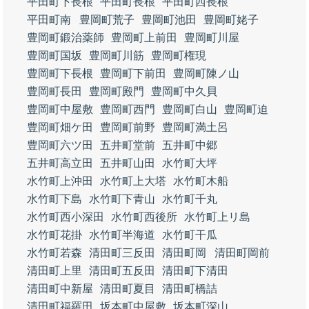
平田町下長根
平田町長根
平田町西長根
平田町南
豊岡町荒子
豊岡町池田
豊岡町姥子
豊岡町鍛治薬師
豊岡町上前田
豊岡町川屋
豊岡町国坂
豊岡町川筋
豊岡町権現
豊岡町下長根
豊岡町下前田
豊岡町陳ノ山
豊岡町長田
豊岡町殿門
豊岡町中久貝
豊岡町中屋敷
豊岡町西門
豊岡町白山
豊岡町迫
豊岡町畑ケ田
豊岡町前野
豊岡町満土呂
豊岡町六ツ田
五井町堂前
五井町中郷
五井町高立田
五井町山田
水竹町大坪
水竹町上沖田
水竹町上大塔
水竹町木船
水竹町下島
水竹町下青山
水竹町千丸
水竹町西小深田
水竹町西後所
水竹町上リ島
水竹町花掛
水竹町半海道
水竹町干瓜
水竹町若森
清田町三反田
清田町岡
清田町岡前
清田町上里
清田町五反田
清田町下清田
清田町中新屋
清田町夏目
清田町橋詰
清田町福羅田
坂本町中屋敷
坂本町深山