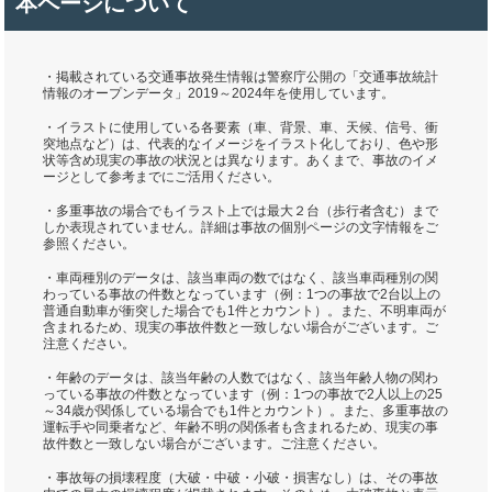
本ページについて
・掲載されている交通事故発生情報は警察庁公開の「交通事故統計
情報のオープンデータ」2019～2024年を使用しています。
・イラストに使用している各要素（車、背景、車、天候、信号、衝
突地点など）は、代表的なイメージをイラスト化しており、色や形
状等含め現実の事故の状況とは異なります。あくまで、事故のイメ
ージとして参考までにご活用ください。
・多重事故の場合でもイラスト上では最大２台（歩行者含む）まで
しか表現されていません。詳細は事故の個別ページの文字情報をご
参照ください。
・車両種別のデータは、該当車両の数ではなく、該当車両種別の関
わっている事故の件数となっています（例：1つの事故で2台以上の
普通自動車が衝突した場合でも1件とカウント）。また、不明車両が
含まれるため、現実の事故件数と一致しない場合がございます。ご
注意ください。
・年齢のデータは、該当年齢の人数ではなく、該当年齢人物の関わ
っている事故の件数となっています（例：1つの事故で2人以上の25
～34歳が関係している場合でも1件とカウント）。また、多重事故の
運転手や同乗者など、年齢不明の関係者も含まれるため、現実の事
故件数と一致しない場合がございます。ご注意ください。
・事故毎の損壊程度（大破・中破・小破・損害なし）は、その事故