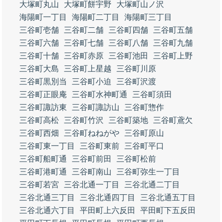
大塚町丸山
大塚町餅宇野
大塚町山ノ沢
海陽町一丁目
海陽町二丁目
海陽町三丁目
三谷町壱舗
三谷町二舗
三谷町四舗
三谷町五舗
三谷町六舗
三谷町七舗
三谷町八舗
三谷町九舗
三谷町十舗
三谷町赤原
三谷町池田
三谷町上野
三谷町大島
三谷町上星越
三谷町川原
三谷町黒別当
三谷町小迫
三谷町沢渡
三谷町正眼庵
三谷町水神町通
三谷町須田
三谷町諏訪東
三谷町諏訪山
三谷町惣作
三谷町高松
三谷町竹沢
三谷町築地
三谷町鳶欠
三谷町西畑
三谷町ねねがや
三谷町原山
三谷町東一丁目
三谷町東前
三谷町平口
三谷町船町通
三谷町前田
三谷町松前
三谷町港町通
三谷町南山
三谷町弥生一丁目
三谷町若宮
三谷北通一丁目
三谷北通二丁目
三谷北通三丁目
三谷北通四丁目
三谷北通五丁目
三谷北通六丁目
平田町上六反田
平田町下五反田