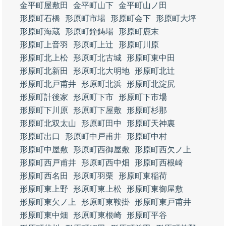
金平町屋敷田
金平町山下
金平町山ノ田
形原町石橋
形原町市場
形原町会下
形原町大坪
形原町海蔵
形原町鐘鋳場
形原町鹿末
形原町上音羽
形原町上辻
形原町川原
形原町北上松
形原町北古城
形原町東中田
形原町北新田
形原町北大明地
形原町北辻
形原町北戸甫井
形原町北浜
形原町北淀尻
形原町計後家
形原町下市
形原町下市場
形原町下川原
形原町下屋敷
形原町杉那
形原町北双太山
形原町田中
形原町天神裏
形原町出口
形原町中戸甫井
形原町中村
形原町中屋敷
形原町西御屋敷
形原町西欠ノ上
形原町西戸甫井
形原町西中畑
形原町西根崎
形原町西名田
形原町羽栗
形原町東稲荷
形原町東上野
形原町東上松
形原町東御屋敷
形原町東欠ノ上
形原町東鞍掛
形原町東戸甫井
形原町東中畑
形原町東根崎
形原町平谷