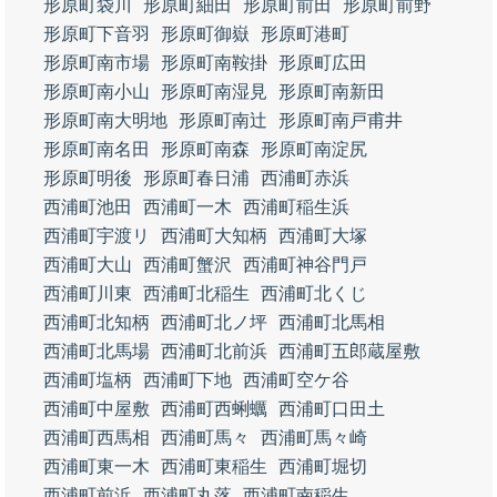
形原町袋川
形原町細田
形原町前田
形原町前野
形原町下音羽
形原町御嶽
形原町港町
形原町南市場
形原町南鞍掛
形原町広田
形原町南小山
形原町南湿見
形原町南新田
形原町南大明地
形原町南辻
形原町南戸甫井
形原町南名田
形原町南森
形原町南淀尻
形原町明後
形原町春日浦
西浦町赤浜
西浦町池田
西浦町一木
西浦町稲生浜
西浦町宇渡リ
西浦町大知柄
西浦町大塚
西浦町大山
西浦町蟹沢
西浦町神谷門戸
西浦町川東
西浦町北稲生
西浦町北くじ
西浦町北知柄
西浦町北ノ坪
西浦町北馬相
西浦町北馬場
西浦町北前浜
西浦町五郎蔵屋敷
西浦町塩柄
西浦町下地
西浦町空ケ谷
西浦町中屋敷
西浦町西蜊蠣
西浦町口田土
西浦町西馬相
西浦町馬々
西浦町馬々崎
西浦町東一木
西浦町東稲生
西浦町堀切
西浦町前浜
西浦町丸落
西浦町南稲生