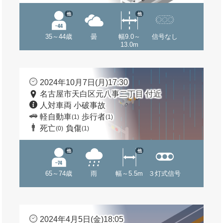
他
他
35～44歳
曇
幅9.0～
信号なし
13.0m
2024年10月7日(月)17:30
名古屋市天白区元八事二丁目 付近
人対車両 小破事故
軽自動車
歩行者
(1)
(1)
死亡
負傷
(0)
(1)
他
他
65～74歳
雨
幅～5.5m
３灯式信号
2024年4月5日(金)18:05