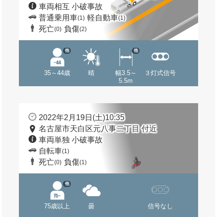
車両相互 小破事故
普通乗用車
軽自動車
(1)
(1)
死亡
負傷
(0)
(2)
他
他
35～44歳
晴
幅3.5～
３灯式信号
5.5m
2022年2月19日(土)10:35
名古屋市天白区元八事二丁目 付近
車両単独 小破事故
自転車
(1)
死亡
負傷
(0)
(1)
他
75歳以上
曇
信号なし