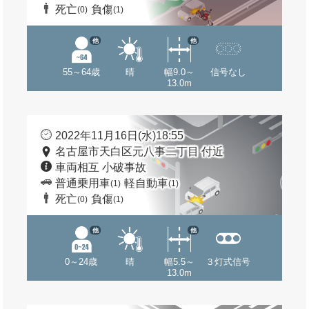
死亡
負傷
(0)
(1)
他
他
55～64歳
晴
幅9.0～
信号なし
13.0m
2022年11月16日(水)18:55
名古屋市天白区元八事二丁目 付近
車両相互 小破事故
普通乗用車
軽自動車
(1)
(1)
死亡
負傷
(0)
(1)
他
他
0～24歳
晴
幅5.5～
３灯式信号
13.0m