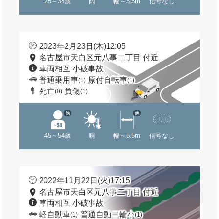
25～34歳
雨
幅～5.5m
信号なし
2023年2月23日(木)12:05
名古屋市天白区元八事二丁目 付近
車両相互 小破事故
普通乗用車
原付自転車
(1)
(1)
死亡
負傷
(0)
(1)
他
他
45～54歳
晴
幅～5.5m
信号なし
2022年11月22日(火)17:15
名古屋市天白区元八事二丁目 付近
車両相互 小破事故
軽自動車
普通自動二輪小
(1)
(1)