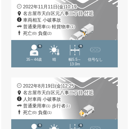
2022年11月11日(金)10:19
名古屋市天白区元八事二丁目 付近
車両相互 小破事故
普通乗用車
軽貨物車
(1)
(1)
死亡
負傷
(0)
(2)
他
他
35～44歳
晴
幅5.5～
信号なし
13.0m
2022年8月19日(金)12:25
名古屋市天白区元八事二丁目 付近
人対車両 小破事故
普通乗用車
歩行者
(1)
(1)
死亡
負傷
(0)
(1)
他
他