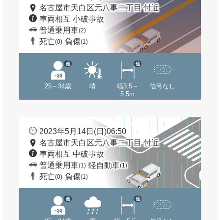
名古屋市天白区元八事二丁目 付近
車両相互 小破事故
普通乗用車
(2)
死亡
負傷
(0)
(1)
他
他
25～34歳
晴
幅3.5～
信号なし
5.5m
2023年5月14日(日)06:50
名古屋市天白区元八事二丁目 付近
車両相互 中破事故
普通乗用車
軽自動車
(1)
(1)
死亡
負傷
(0)
(1)
他
他