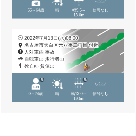
55～64歳
晴
幅5.5～
信号なし
13.0m
2022年7月13日(水)08:00
名古屋市天白区元八事二丁目 付近
人対車両 事故
自転車
歩行者
(1)
(1)
死亡
負傷
(0)
(1)
他
他
0～24歳
晴
幅13.0～
信号なし
19.5m