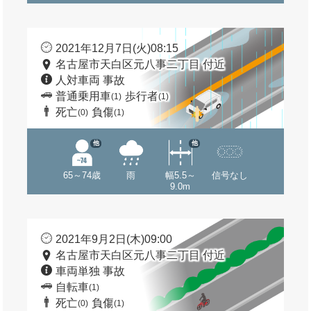
2021年12月7日(火)08:15
名古屋市天白区元八事二丁目 付近
人対車両 事故
普通乗用車
歩行者
(1)
(1)
死亡
負傷
(0)
(1)
他
他
65～74歳
雨
幅5.5～
信号なし
9.0m
2021年9月2日(木)09:00
名古屋市天白区元八事二丁目 付近
車両単独 事故
自転車
(1)
死亡
負傷
(0)
(1)