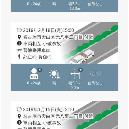
0～24歳
晴
幅5.5～
信号なし
13.0m
2019年2月18日(月)15:00
名古屋市天白区元八事二丁目 付近
車両相互 小破事故
普通乗用車
(2)
死亡
負傷
(0)
(2)
他
他
0～24歳
晴
幅5.5～
信号なし
9.0m
2019年1月15日(火)12:10
名古屋市天白区元八事二丁目 付近
車両相互 小破事故