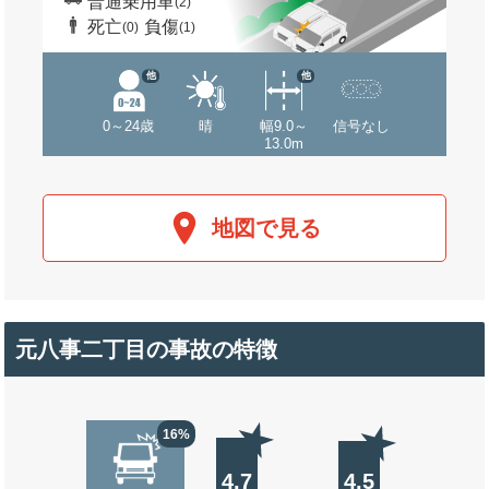
普通乗用車
(2)
死亡
負傷
(0)
(1)
他
他
0～24歳
晴
幅9.0～
信号なし
13.0m
地図で見る
元八事二丁目の事故の特徴
16%
4.7
4.5