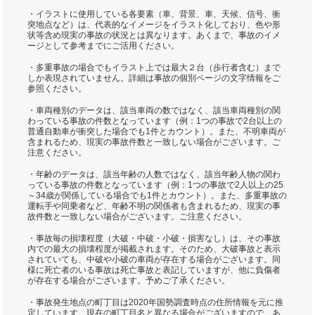
・イラストに使用している各要素（車、背景、車、天候、信号、衝
突地点など）は、代表的なイメージをイラスト化しており、色や形
状等含め現実の事故の状況とは異なります。あくまで、事故のイメ
ージとして参考までにご活用ください。
・多重事故の場合でもイラスト上では最大２台（歩行者含む）まで
しか表現されていません。詳細は事故の個別ページの文字情報をご
参照ください。
・車両種別のデータは、該当車両の数ではなく、該当車両種別の関
わっている事故の件数となっています（例：1つの事故で2台以上の
普通自動車が衝突した場合でも1件とカウント）。また、不明車両が
含まれるため、現実の事故件数と一致しない場合がございます。ご
注意ください。
・年齢のデータは、該当年齢の人数ではなく、該当年齢人物の関わ
っている事故の件数となっています（例：1つの事故で2人以上の25
～34歳が関係している場合でも1件とカウント）。また、多重事故の
運転手や同乗者など、年齢不明の関係者も含まれるため、現実の事
故件数と一致しない場合がございます。ご注意ください。
・事故毎の損壊程度（大破・中破・小破・損害なし）は、その事故
内での最大の損壊程度が掲載されます。そのため、大破事故と表示
されていても、中破や小破の車両が存在する場合がございます。同
様に死亡者のいる事故は死亡事故と表記していますが、他に負傷者
が存在する場合がございます。予めご了承ください。
・事故発生地点の町丁目は2020年国勢調査時点の住所情報を元に推
定しています。現在の町丁目名と異なる場合がございますので、あ