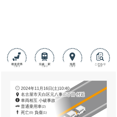
都道府県
沿線・駅
地図
こだわり
で探す
で探す
で探す
条件
2024年11月16日(土)10:40
名古屋市天白区元八事二丁目 付近
車両相互 小破事故
普通乗用車
(2)
死亡
負傷
(0)
(1)