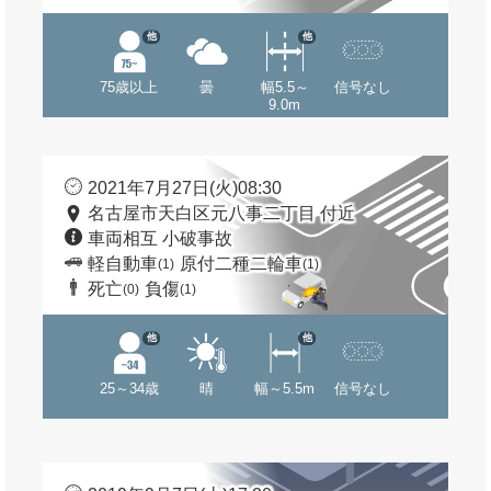
他
他
75歳以上
曇
幅5.5～
信号なし
9.0m
2021年7月27日(火)08:30
名古屋市天白区元八事二丁目 付近
車両相互 小破事故
軽自動車
原付二種二輪車
(1)
(1)
死亡
負傷
(0)
(1)
他
他
25～34歳
晴
幅～5.5m
信号なし