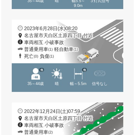
35～44歳
晴
幅5.5～
３灯式信号
9.0m
2023年6月28日(水)08:20
名古屋市天白区土原四丁目 付近
車両相互 小破事故
普通乗用車
軽自動車
(1)
(1)
死亡
負傷
(0)
(1)
他
他
35～44歳
晴
幅～5.5m
信号なし
2022年12月24日(土)07:59
名古屋市天白区土原四丁目 付近
車両相互 小破事故
普通乗用車
(2)