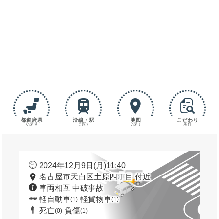
都道府県
沿線・駅
地図
こだわり
で探す
で探す
で探す
条件
2024年12月9日(月)11:40
名古屋市天白区土原四丁目 付近
車両相互 中破事故
軽自動車
軽貨物車
(1)
(1)
死亡
負傷
(0)
(1)