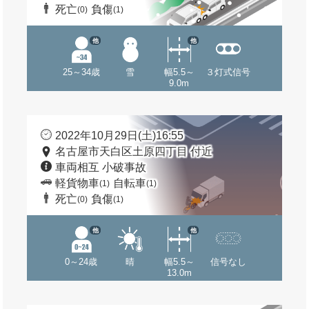
死亡
負傷
(0)
(1)
他
他
25～34歳
雪
幅5.5～
３灯式信号
9.0m
2022年10月29日(土)16:55
名古屋市天白区土原四丁目 付近
車両相互 小破事故
軽貨物車
自転車
(1)
(1)
死亡
負傷
(0)
(1)
他
他
0～24歳
晴
幅5.5～
信号なし
13.0m