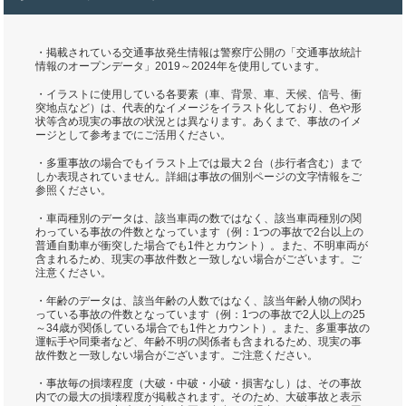
・掲載されている交通事故発生情報は警察庁公開の「交通事故統計
情報のオープンデータ」2019～2024年を使用しています。
・イラストに使用している各要素（車、背景、車、天候、信号、衝
突地点など）は、代表的なイメージをイラスト化しており、色や形
状等含め現実の事故の状況とは異なります。あくまで、事故のイメ
ージとして参考までにご活用ください。
・多重事故の場合でもイラスト上では最大２台（歩行者含む）まで
しか表現されていません。詳細は事故の個別ページの文字情報をご
参照ください。
・車両種別のデータは、該当車両の数ではなく、該当車両種別の関
わっている事故の件数となっています（例：1つの事故で2台以上の
普通自動車が衝突した場合でも1件とカウント）。また、不明車両が
含まれるため、現実の事故件数と一致しない場合がございます。ご
注意ください。
・年齢のデータは、該当年齢の人数ではなく、該当年齢人物の関わ
っている事故の件数となっています（例：1つの事故で2人以上の25
～34歳が関係している場合でも1件とカウント）。また、多重事故の
運転手や同乗者など、年齢不明の関係者も含まれるため、現実の事
故件数と一致しない場合がございます。ご注意ください。
・事故毎の損壊程度（大破・中破・小破・損害なし）は、その事故
内での最大の損壊程度が掲載されます。そのため、大破事故と表示