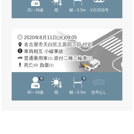
25～34歳
晴
幅～5.5m
３灯式信号
2020年8月11日(火)09:05
名古屋市天白区土原四丁目 付近
車両相互 小破事故
普通乗用車
原付二種二輪車
(1)
(1)
死亡
負傷
(0)
(1)
他
他
45～54歳
晴
幅～5.5m
信号なし