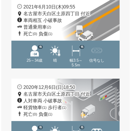
2021年6月10日(木)09:55
名古屋市天白区土原四丁目 付近
車両相互 小破事故
普通乗用車
(2)
死亡
負傷
(0)
(1)
他
他
25～34歳
晴
幅3.5～
信号なし
5.5m
2020年12月6日(日)18:50
名古屋市天白区土原四丁目 付近
人対車両 小破事故
軽貨物車
歩行者
(1)
(1)
死亡
負傷
(0)
(1)
他
他