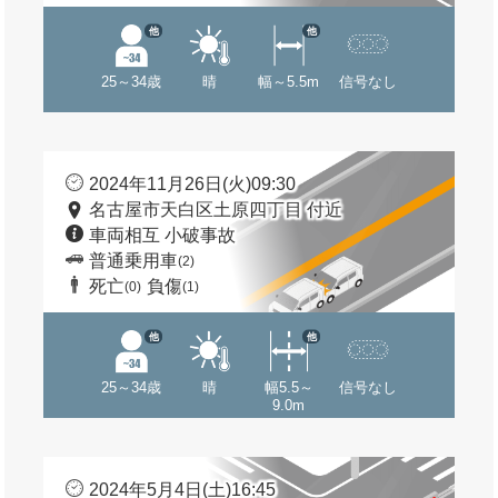
他
他
25～34歳
晴
幅～5.5m
信号なし
2024年11月26日(火)09:30
名古屋市天白区土原四丁目 付近
車両相互 小破事故
普通乗用車
(2)
死亡
負傷
(0)
(1)
他
他
25～34歳
晴
幅5.5～
信号なし
9.0m
2024年5月4日(土)16:45