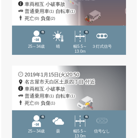
車両相互 小破事故
普通乗用車
自転車
(1)
(1)
死亡
負傷
(0)
(2)
他
他
25～34歳
晴
幅5.5～
３灯式信号
13.0m
2019年1月15日(火)20:50
名古屋市天白区土原四丁目 付近
車両相互 小破事故
普通乗用車
自転車
(1)
(1)
死亡
負傷
(0)
(1)
他
他
25～34歳
曇
幅5.5～
信号なし
13.0m